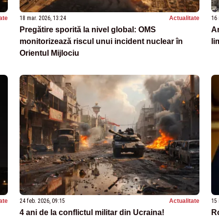
ate
18 mar. 2026, 13:24
Actualitate
16 
Pregătire sporită la nivel global: OMS
Ar
monitorizează riscul unui incident nuclear în
li
Orientul Mijlociu
ate
24 feb. 2026, 09:15
Actualitate
15 
4 ani de la conflictul militar din Ucraina!
Ro