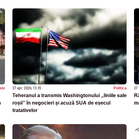
ate
27 apr. 2026, 13:35
Politica
27 
Teheranul a transmis Washingtonului „liniile sale
Ră
n
roșii” în negocieri și acuză SUA de eșecul
ma
tratativelor