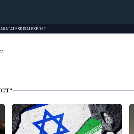
SANATATE
SOCIALE
SPORT
ct
ICT"