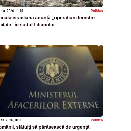
mar. 2026, 11:15
Politica
mata israeliană anunță „operațiuni terestre
mitate” în sudul Libanului
ian. 2026, 10:00
Politica
mânii, sfătuiți să părăsească de urgență