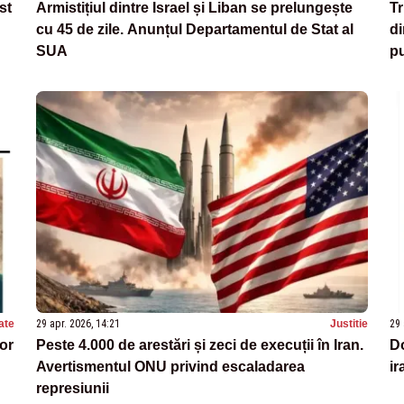
st
Armistițiul dintre Israel și Liban se prelungește
T
cu 45 de zile. Anunțul Departamentul de Stat al
di
SUA
pu
ate
29 apr. 2026, 14:21
Justitie
29 
lor
Peste 4.000 de arestări și zeci de execuții în Iran.
Do
Avertismentul ONU privind escaladarea
ir
represiunii