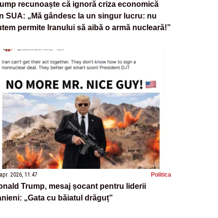
rump recunoaște că ignoră criza economică
n SUA: „Mă gândesc la un singur lucru: nu
tem permite Iranului să aibă o armă nucleară!”
apr. 2026, 11:47
Politica
nald Trump, mesaj șocant pentru liderii
anieni: „Gata cu băiatul drăguț”