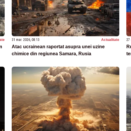
ate
31 mar. 2026, 08:13
Actualitate
27 
m
Atac ucrainean raportat asupra unei uzine
Ru
chimice din regiunea Samara, Rusia
te