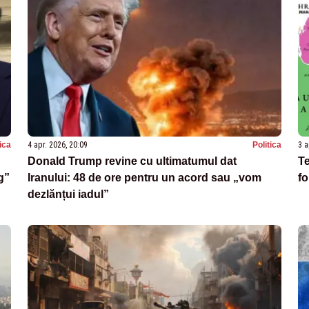
tica
4 apr. 2026, 20:09
Politica
3 a
Donald Trump revine cu ultimatumul dat
Te
g”
Iranului: 48 de ore pentru un acord sau „vom
fo
dezlănțui iadul”