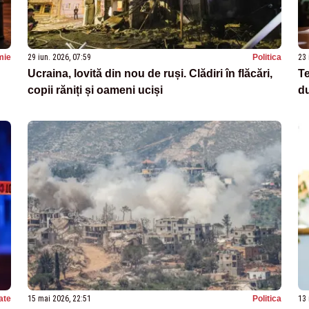
mie
29 iun. 2026, 07:59
Politica
23 
Ucraina, lovită din nou de ruși. Clădiri în flăcări,
Te
copii răniți și oameni uciși
du
ate
15 mai 2026, 22:51
Politica
13 