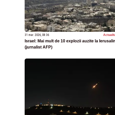
31 mar. 2026, 08:36
Actualit
Israel: Mai mult de 10 explozii auzite la Ierusali
(jurnalist AFP)