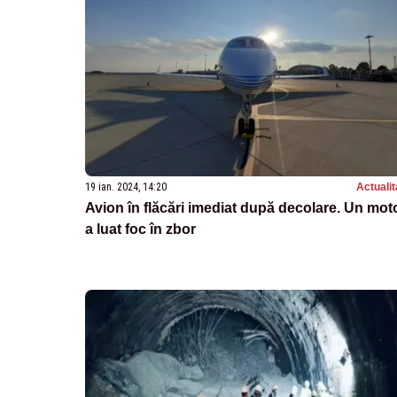
19 ian. 2024, 14:20
Actualit
Avion în flăcări imediat după decolare. Un mot
a luat foc în zbor