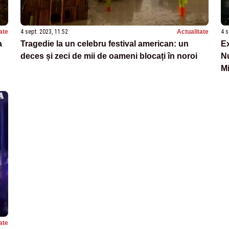
ate
4 sept. 2023, 11:52
Actualitate
4 s
a
Tragedie la un celebru festival american: un
Ex
deces și zeci de mii de oameni blocați în noroi
Nu
Mi
ate