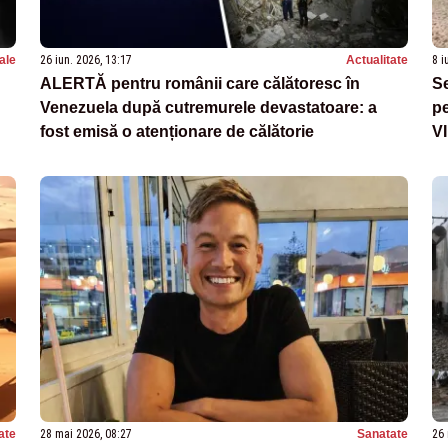
ale
26 iun. 2026, 13:17
Actualitate
8 i
ALERTĂ pentru românii care călătoresc în
Se
Venezuela după cutremurele devastatoare: a
pe
fost emisă o atenționare de călătorie
V
ate
28 mai 2026, 08:27
Sanatate
26 