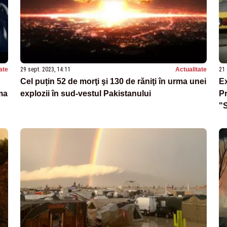
ate
29 sept. 2023, 14:11
Actualitate
21 
Cel puțin 52 de morţi şi 130 de răniţi în urma unei
Ex
ma
explozii în sud-vestul Pakistanului
Pr
"S