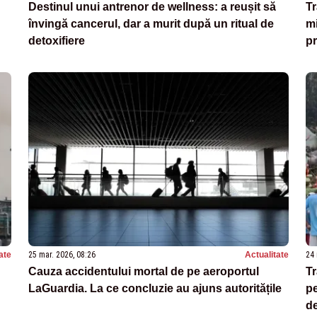
Destinul unui antrenor de wellness: a reușit să
Tr
învingă cancerul, dar a murit după un ritual de
mi
detoxifiere
pr
ate
25 mar. 2026, 08:26
Actualitate
24 
Cauza accidentului mortal de pe aeroportul
Tr
LaGuardia. La ce concluzie au ajuns autoritățile
pe
d