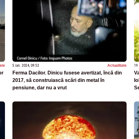
ate
5 ian. 2024, 09:52
Actualitate
19 
or
Ferma Dacilor. Dinicu fusese avertizat, încă din
Va
2017, să construiască scări din metal în
Io
pensiune, dar nu a vrut
Se