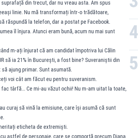
a suprafață din trecut, dar nu vreau asta. Am spus
eași linie. Nu mă transformați într-o trădătoare,
 să răspundă la telefon, dar a postat pe Facebook.
lumea îl înjura. Atunci eram bună, acum nu mai sunt
ând m-ați înjurat că am candidat împotriva lui Călin
R să ia 21% în București, a fost bine? Suveraniștii din
it să ajung primar. Sunt asumată.
ceți voi cât am făcut eu pentru suveranism.
ă fac târfă... Ce mi-au văzut ochii! Nu m-am uitat la toate,
au curaj să vină la emisiune, care își asumă că sunt
e.
i, meritați eticheta de extremiști.
 cu astfel de personaje, care se comportă precum Diana