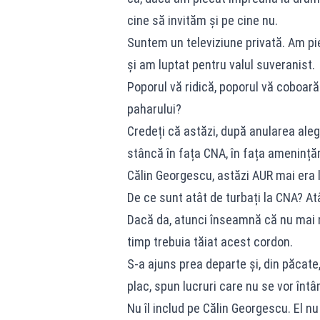
cine să invităm și pe cine nu.
Suntem un televiziune privată. Am pi
și am luptat pentru valul suveranist.
Poporul vă ridică, poporul vă coboară
paharului?
Credeți că astăzi, după anularea alege
stâncă în fața CNA, în fața amenințăril
Călin Georgescu, astăzi AUR mai era 
De ce sunt atât de turbați la CNA? At
Dacă da, atunci înseamnă că nu mai me
timp trebuia tăiat acest cordon.
S-a ajuns prea departe și, din păcate,
plac, spun lucruri care nu se vor înt
Nu îl includ pe Călin Georgescu. El n