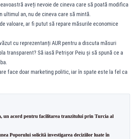
mneavoastră aveți nevoie de cineva care să poată modifica
n ultimul an, nu de cineva care să mintă.
i de valoare, ar fi putut să repare măsurile economice
 văzut cu reprezentanți AUR pentru a discuta măsuri
a transparent? Să iasă Petrișor Peiu și să spună ce a
rba.
e face doar marketing politic, iar în spate este la fel ca
un acord pentru facilitarea tranzitului prin Turcia al
a Poporului solicită investigarea deciziilor luate în