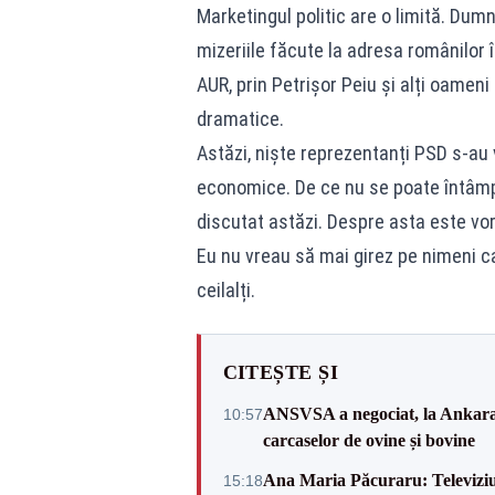
Marketingul politic are o limită. Du
mizeriile făcute la adresa românilor î
AUR, prin Petrișor Peiu și alți oamen
dramatice.
Astăzi, niște reprezentanți PSD s-au
economice. De ce nu se poate întâmpl
discutat astăzi. Despre asta este vo
Eu nu vreau să mai girez pe nimeni car
ceilalți.
CITEȘTE ȘI
ANSVSA a negociat, la Ankara, 
10:57
carcaselor de ovine și bovine
Ana Maria Păcuraru: Televiziune
15:18