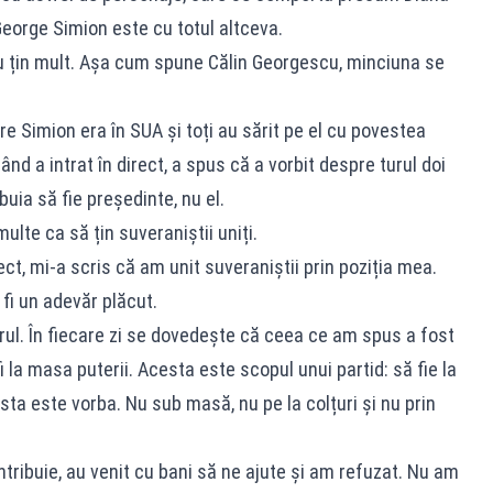
George Simion este cu totul altceva.
nu țin mult. Așa cum spune Călin Georgescu, minciuna se
 Simion era în SUA și toți au sărit pe el cu povestea
d a intrat în direct, a spus că a vorbit despre turul doi
uia să fie președinte, nu el.
lte ca să țin suveraniștii uniți.
ct, mi-a scris că am unit suveraniștii prin poziția mea.
 fi un adevăr plăcut.
ul. În fiecare zi se dovedește că ceea ce am spus a fost
 la masa puterii. Acesta este scopul unui partid: să fie la
sta este vorba. Nu sub masă, nu pe la colțuri și nu prin
ntribuie, au venit cu bani să ne ajute și am refuzat. Nu am