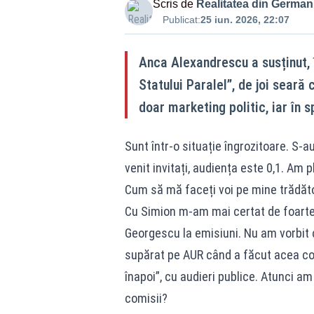
Scris de
Realitatea din German
Publicat:
25 iun. 2026, 22:07
Anca Alexandrescu a susținut, î
Statului Paralel”, de joi seară
doar marketing politic, iar în sp
Sunt într-o situație îngrozitoare. S-
venit invitați, audiența este 0,1. Am 
Cum să mă faceți voi pe mine trădăt
Cu Simion m-am mai certat de foarte m
Georgescu la emisiuni. Nu am vorbit 
supărat pe AUR când a făcut acea co
înapoi”, cu audieri publice. Atunci a
comisii?