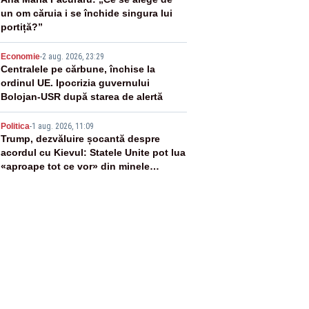
3
un om căruia i se închide singura lui
portiță?”
4
Economie
-
2 aug. 2026, 23:29
Centralele pe cărbune, închise la
ordinul UE. Ipocrizia guvernului
Bolojan-USR după starea de alertă
5
Politica
-
1 aug. 2026, 11:09
Trump, dezvăluire șocantă despre
acordul cu Kievul: Statele Unite pot lua
«aproape tot ce vor» din minele
Ucrainei”