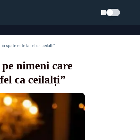
Schimba tema
n spate este la fel ca ceilalți”
 pe nimeni care
el ca ceilalți”