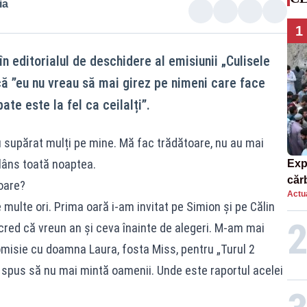
ia
1
n editorialul de deschidere al emisiunii „Culisele
 că ”eu nu vreau să mai girez pe nimeni care face
ate este la fel ca ceilalți”.
au supărat mulți pe mine. Mă fac trădătoare, nu au mai
plâns toată noaptea.
Exp
căr
oare?
Actua
mor
ulte ori. Prima oară i-am invitat pe Simion și pe Călin
cred că vreun an și ceva înainte de alegeri. M-am mai
misie cu doamna Laura, fosta Miss, pentru „Turul 2
m spus să nu mai mintă oamenii. Unde este raportul acelei