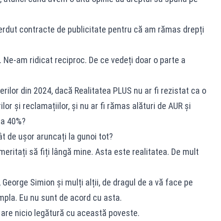
erdut contracte de publicitate pentru că am rămas drepți
. Ne-am ridicat reciproc. De ce vedeți doar o parte a
rilor din 2024, dacă Realitatea PLUS nu ar fi rezistat ca o
or și reclamațiilor, și nu ar fi rămas alături de AUR și
la 40%?
ât de ușor aruncați la gunoi tot?
ritați să fiți lângă mine. Asta este realitatea. De mult
 George Simion și mulți alții, de dragul de a vă face pe
âmpla. Eu nu sunt de acord cu asta.
u are nicio legătură cu această poveste.