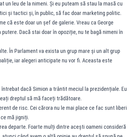
at un leu de la nimeni. Și eu puteam să stau la masă cu
ci și tactici și, în public, să fac doar marketing politic.
me că este doar un șef de galerie. Vreau ca George
a putere. Dacă stai doar în opoziție, nu te bagă nimeni în
te. În Parlament va exista un grup mare și un alt grup
liție, iar alegeri anticipate nu vor fi. Aceasta este
ntrebat dacă Simion a trântit meciul la prezidențiale. Eu
eați dreptul să mă faceți trădătoare.
rent de risc. Cei cărora nu le mai place ce fac sunt liberi
ce mă jigniți.
ea departe. Foarte mulți dintre acești oameni consideră
 atunci când avem o altă opinie au dreptul să spună pe