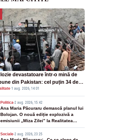
lozie devastatoare într-o mină de
bune din Pakistan: cel puțin 34 de
litate
·
1 aug. 2026, 14:01
ți - VIDEO
2
Politica
-
2 aug. 2026, 15:42
Ana Maria Păcuraru demască planul lui
Bolojan. O nouă ediție explozivă a
emisiunii „Miza Zilei” la Realitatea
PLUS
Sociale
-
2 aug. 2026, 23:25
Ana Maria Păcuraru: „Ce se alege de