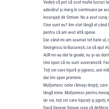
Vedeți că pot să scot multe lucruri l
adevărul și merg în continuare pe ace
încurajați de Simion. Nu a avut curaj
Cine sunt eu? Am stat lângă el când 
pentru că am avut altă opinie.
Dar când mi-am asumat tot hate-ul, c
Georgescu la București, ca să ajut AU
AUR mi-au dat la gioale, nu și-au dor
Unii spun că nu sunt suveranistă. Fa
Toți cei care înjură și jignesc, unii m
dar îmi spun prietenii.
Mulțumesc celor rămași drepți, care 
lângă mine. Mulțumesc pentru mesaj
Iar voi, toți cei care înjurați și jigniț
Dacă George Simion vrea să defileze