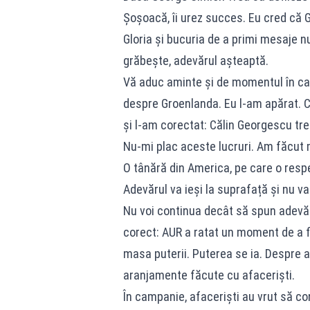
Șoșoacă, îi urez succes. Eu cred că 
Gloria și bucuria de a primi mesaje 
grăbește, adevărul așteaptă.
Vă aduc aminte și de momentul în care
despre Groenlanda. Eu l-am apărat. Cân
și l-am corectat: Călin Georgescu treb
Nu-mi plac aceste lucruri. Am făcut mu
O tânără din America, pe care o respe
Adevărul va ieși la suprafață și nu va
Nu voi continua decât să spun adevăr
corect: AUR a ratat un moment de a fi
masa puterii. Puterea se ia. Despre a
aranjamente făcute cu afaceriști.
În campanie, afaceriști au vrut să co