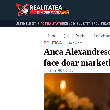
ULTIMELE ȘTIRI
ACTUALITATE
ECONOMIE
JUSTITIE
POLITICA
Acasă
Știri
Politica
Anca Alexand
·
POLITICA
5 min citire
Anca Alexandresc
face doar marketing
25 iun. 2026, 22:07