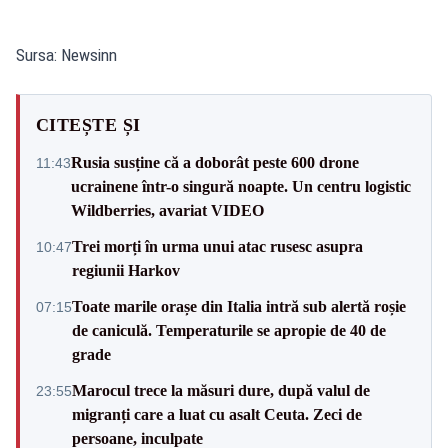
Sursa: Newsinn
CITEȘTE ȘI
Rusia susține că a doborât peste 600 drone
11:43
ucrainene într-o singură noapte. Un centru logistic
Wildberries, avariat VIDEO
Trei morți în urma unui atac rusesc asupra
10:47
regiunii Harkov
Toate marile orașe din Italia intră sub alertă roșie
07:15
de caniculă. Temperaturile se apropie de 40 de
grade
Marocul trece la măsuri dure, după valul de
23:55
migranți care a luat cu asalt Ceuta. Zeci de
persoane, inculpate