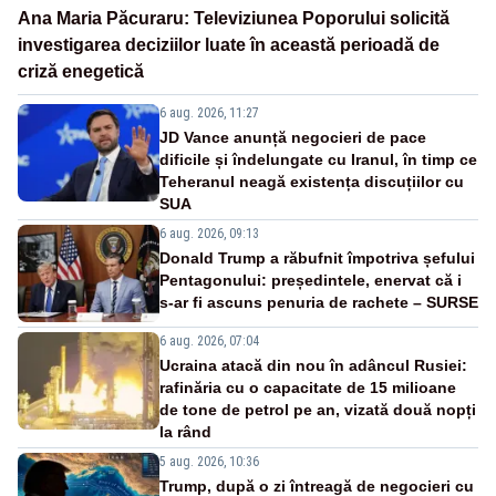
Ana Maria Păcuraru: Televiziunea Poporului solicită
investigarea deciziilor luate în această perioadă de
criză enegetică
6 aug. 2026, 11:27
JD Vance anunță negocieri de pace
dificile și îndelungate cu Iranul, în timp ce
Teheranul neagă existența discuțiilor cu
SUA
6 aug. 2026, 09:13
Donald Trump a răbufnit împotriva șefului
Pentagonului: președintele, enervat că i
s-ar fi ascuns penuria de rachete – SURSE
6 aug. 2026, 07:04
Ucraina atacă din nou în adâncul Rusiei:
rafinăria cu o capacitate de 15 milioane
de tone de petrol pe an, vizată două nopți
la rând
5 aug. 2026, 10:36
Trump, după o zi întreagă de negocieri cu