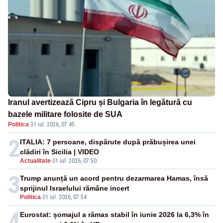
Iranul avertizează Cipru și Bulgaria în legătură cu
bazele militare folosite de SUA
Politica
·
31 iul. 2026, 07:45
2
ITALIA: 7 persoane, dispărute după prăbușirea unei
clădiri în Sicilia | VIDEO
Actualitate
-
31 iul. 2026, 07:50
3
Trump anunță un acord pentru dezarmarea Hamas, însă
sprijinul Israelului rămâne incert
Politica
-
31 iul. 2026, 07:54
4
Eurostat: șomajul a rămas stabil în iunie 2026 la 6,3% în