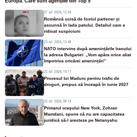
Europa. Care sunt agenţiile din Top 5
27 iul. 2026, 12:38
Româncă ucisă de fostul partener și
ascunsă în lada patului. Detaliul care a
ridicat suspiciuni
23 iul. 2026, 13:48
NATO intervine după amenințările Iranului
la adresa Bulgariei: „Vom apăra orice aliat
împotriva oricărei amenințări”
22 iul. 2026, 10:11
Procesul lui Maduro pentru trafic de
droguri, propus să înceapă în iunie 2027
22 iul. 2026, 08:18
Primarul oraşului New York, Zohran
Mamdani, spune că nu are capacitatea
juridică să-l aresteze pe Netanyahu