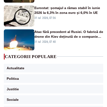
Eurostat: șomajul a rămas stabil în iunie
2026 la 6,3% în zona euro și 6,0% în UE
31 iul. 2026, 07:56
Atac fără precedent al Rusiei. O fabrică de
drone din Kiev deținută de o companie
americană, distrusă de o rachetă
31 iul. 2026, 07:40
rusească
CATEGORII POPULARE
Actualitate
Politica
Justitie
Sociale