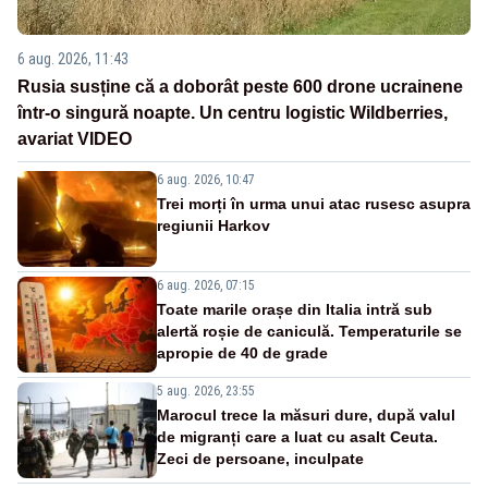
6 aug. 2026, 11:43
Rusia susține că a doborât peste 600 drone ucrainene
într-o singură noapte. Un centru logistic Wildberries,
avariat VIDEO
6 aug. 2026, 10:47
Trei morți în urma unui atac rusesc asupra
regiunii Harkov
6 aug. 2026, 07:15
Toate marile orașe din Italia intră sub
alertă roșie de caniculă. Temperaturile se
apropie de 40 de grade
5 aug. 2026, 23:55
Marocul trece la măsuri dure, după valul
de migranți care a luat cu asalt Ceuta.
Zeci de persoane, inculpate