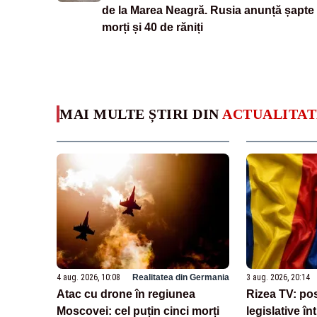
de la Marea Neagră. Rusia anunță șapte
morți și 40 de răniți
MAI MULTE ȘTIRI DIN
ACTUALITAT
4 aug. 2026, 10:08
Realitatea din Germania
3 aug. 2026, 20:14
Atac cu drone în regiunea
Rizea TV: posi
Moscovei: cel puțin cinci morți
legislative î