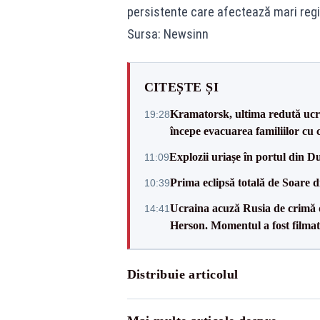
persistente care afectează mari regiu
Sursa: Newsinn
CITEȘTE ȘI
Kramatorsk, ultima redută ucra
19:28
începe evacuarea familiilor cu 
Explozii uriașe în portul din D
11:09
Prima eclipsă totală de Soare 
10:39
Ucraina acuză Rusia de crimă d
14:41
Herson. Momentul a fost film
Distribuie articolul