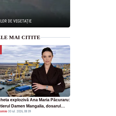
LOR DE VEGETAȚIE
LE MAI CITITE
heta explozivă Ana Maria Păcuraru:
tierul Damen Mangalia, dosarul
omie
·
30 iul. 2026, 08:09
e scufundă apărarea României