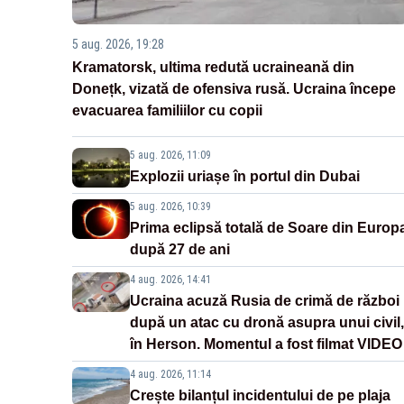
5 aug. 2026, 19:28
Kramatorsk, ultima redută ucraineană din
Donețk, vizată de ofensiva rusă. Ucraina începe
evacuarea familiilor cu copii
5 aug. 2026, 11:09
Explozii uriașe în portul din Dubai
5 aug. 2026, 10:39
Prima eclipsă totală de Soare din Europ
după 27 de ani
4 aug. 2026, 14:41
Ucraina acuză Rusia de crimă de război
după un atac cu dronă asupra unui civil,
în Herson. Momentul a fost filmat VIDEO
4 aug. 2026, 11:14
Crește bilanțul incidentului de pe plaja