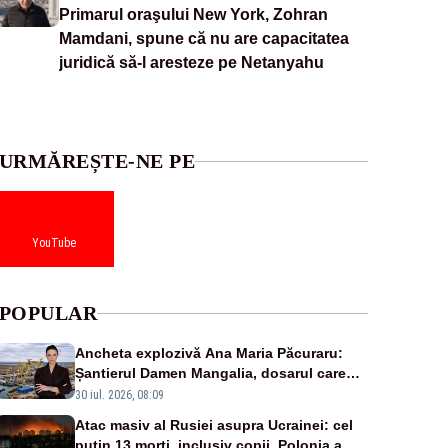
Primarul oraşului New York, Zohran
Mamdani, spune că nu are capacitatea
juridică să-l aresteze pe Netanyahu
URMĂREȘTE-NE PE
YouTube
POPULAR
Ancheta explozivă Ana Maria Păcuraru:
Șantierul Damen Mangalia, dosarul care
scufundă apărarea României
30 iul. 2026, 08:09
Atac masiv al Rusiei asupra Ucrainei: cel
puțin 13 morți, inclusiv copii. Polonia a