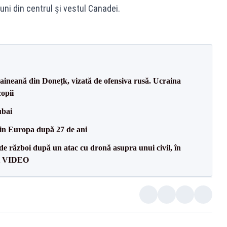
ni din centrul și vestul Canadei.
ineană din Donețk, vizată de ofensiva rusă. Ucraina
copii
ubai
din Europa după 27 de ani
e război după un atac cu dronă asupra unui civil, în
at VIDEO