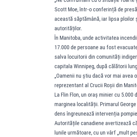
Scott Moe, într-o conferință de pres
această săptămână, iar lipsa ploilor 
autorităților.
În Manitoba, unde activitatea incendiil
17.000 de persoane au fost evacuate.
salva locuitorii din comunități indige
capitala Winnipeg, după călătorii lungi 
„Oamenii nu știu dacă vor mai avea o
reprezentant al Crucii Roșii din Mani
La Flin Flon, un oraș minier cu 5.000 
marginea localității. Primarul George
dens îngreunează intervenția pompier
Autoritățile canadiene avertizează că
lunile următoare, cu un vârf „mult p