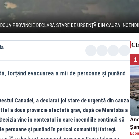
 DOUA PROVINCIE DECLARĂ STARE DE URGENȚĂ DIN CAUZA INCENDII
CE
ia
1
ndă, forțând evacuarea a mii de persoane și punând
estul Canadei, a declarat joi stare de urgență din cauza
stfel a doua provincie afectată grav, după ce Manitoba a
Decizia vine în contextul în care incendiile continuă să
Anc
Șan
de persoane și punând în pericol comunități întregi.
Econ
car
gravă”, a declarat premierul provinciei Saskatchewan,