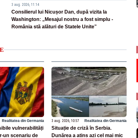
3 aug. 2026, 11:14
Consilierul lui Nicușor Dan, după vizita la
Washington: „Mesajul nostru a fost simplu -
România stă alături de Statele Unite”
E
Realitatea din Germania
3 aug. 2026, 10:57
Realitatea din Germania
bile vulnerabilități
Situație de criză în Serbia.
ntr-un scenariu de
Dunărea a atins azi cel mai mic