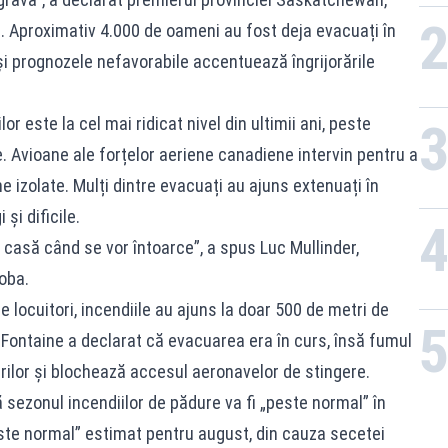
ă. Aproximativ 4.000 de oameni au fost deja evacuați în
și prognozele nefavorabile accentuează îngrijorările
or este la cel mai ridicat nivel din ultimii ani, peste
 Avioane ale forțelor aeriene canadiene intervin pentru a
ne izolate. Mulți dintre evacuați au ajuns extenuați în
și dificile.
 casă când se vor întoarce”, a spus Luc Mullinder,
toba.
de locuitori, incendiile au ajuns la doar 500 de metri de
 Fontaine a declarat că evacuarea era în curs, însă fumul
ilor și blochează accesul aeronavelor de stingere.
 sezonul incendiilor de pădure va fi „peste normal” în
este normal” estimat pentru august, din cauza secetei