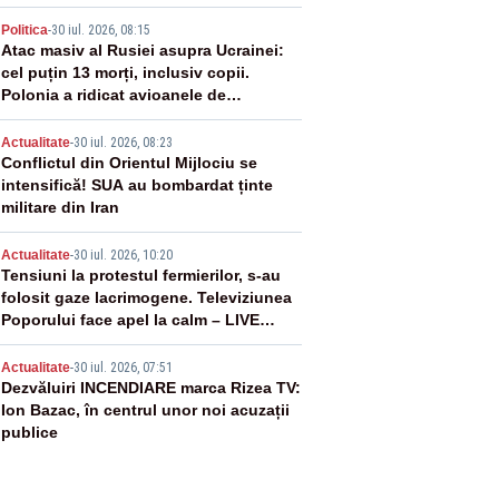
2
Politica
-
30 iul. 2026, 08:15
Atac masiv al Rusiei asupra Ucrainei:
cel puțin 13 morți, inclusiv copii.
Polonia a ridicat avioanele de
vânătoare
3
Actualitate
-
30 iul. 2026, 08:23
Conflictul din Orientul Mijlociu se
intensifică! SUA au bombardat ținte
militare din Iran
4
Actualitate
-
30 iul. 2026, 10:20
Tensiuni la protestul fermierilor, s-au
folosit gaze lacrimogene. Televiziunea
Poporului face apel la calm – LIVE
TEXT
5
Actualitate
-
30 iul. 2026, 07:51
Dezvăluiri INCENDIARE marca Rizea TV:
Ion Bazac, în centrul unor noi acuzații
publice