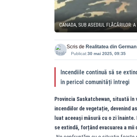
CANADA, SUB ASEDIUL FLĂCĂRILOR: A
Scris de
Realitatea din German
Publicat:
30 mai 2025, 09:35
Incendiile continuă să se exti
în pericol comunități întregi
Provincia Saskatchewan, situată în v
incendiilor de vegetație, devenind a
luat aceeași măsură cu o zi înainte. 
se extindă, forțând evacuarea a mii 
„Ne confruntăm cu o situație foarte 