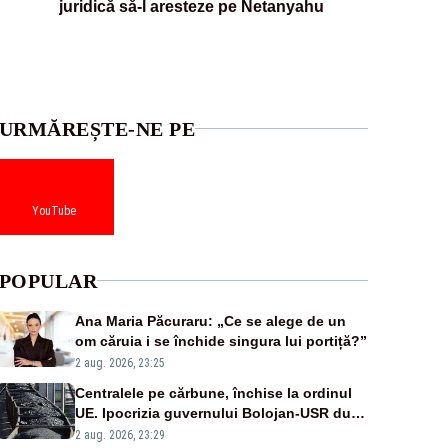
juridică să-l aresteze pe Netanyahu
URMĂREȘTE-NE PE
YouTube
POPULAR
Ana Maria Păcuraru: „Ce se alege de un
om căruia i se închide singura lui portiță?”
2 aug. 2026, 23:25
Centralele pe cărbune, închise la ordinul
UE. Ipocrizia guvernului Bolojan-USR după
starea de alertă
2 aug. 2026, 23:29