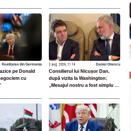
rte curând”
Dominic Fritz: „Pentru mine trei
ani interdicție, pentru el o
reducere de 10%”
Realitatea din Germania
3 aug. 2026, 11:14
Daniel Onescu
trazice pe Donald
Consilierul lui Nicușor Dan,
negociem cu
după vizita la Washington:
”
„Mesajul nostru a fost simplu -
România stă alături de Statele
Unite”