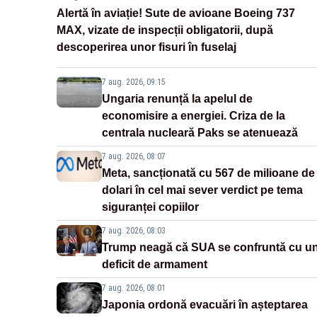
Alertă în aviație! Sute de avioane Boeing 737
MAX, vizate de inspecții obligatorii, după
descoperirea unor fisuri în fuselaj
7 aug. 2026, 09:15
Ungaria renunță la apelul de
economisire a energiei. Criza de la
centrala nucleară Paks se atenuează
7 aug. 2026, 08:07
Meta, sancționată cu 567 de milioane de
dolari în cel mai sever verdict pe tema
siguranței copiilor
7 aug. 2026, 08:03
Trump neagă că SUA se confruntă cu u
deficit de armament
7 aug. 2026, 08:01
Japonia ordonă evacuări în așteptarea