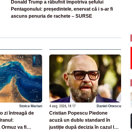
Donald Trump a răbufnit împotriva șefului
Pentagonului: președintele, enervat că i s-ar fi
ascuns penuria de rachete – SURSE
Stoica Marian
4 aug. 2026, 18:17
Daniel Onescu
 zi întreagă de
Cristian Popescu Piedone
Iranul:
acuză un dublu standard în
 Ormuz va fi
justiție după decizia în cazul lui