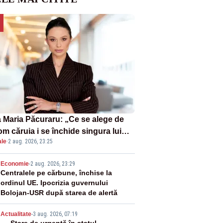
 Maria Păcuraru: „Ce se alege de
om căruia i se închide singura lui
ale
·
2 aug. 2026, 23:25
tiță?”
2
Economie
-
2 aug. 2026, 23:29
Centralele pe cărbune, închise la
ordinul UE. Ipocrizia guvernului
Bolojan-USR după starea de alertă
Actualitate
-
3 aug. 2026, 07:19
Stare de urgență în statul