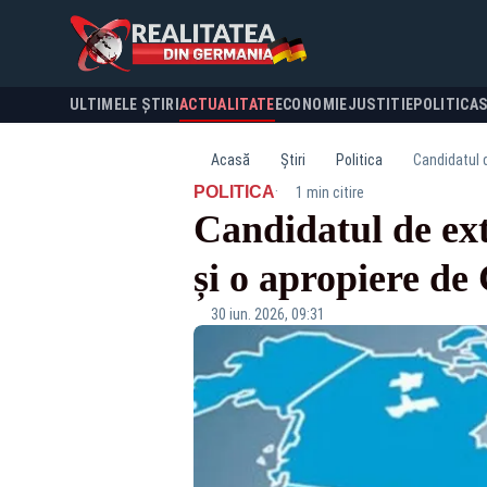
ULTIMELE ȘTIRI
ACTUALITATE
ECONOMIE
JUSTITIE
POLITICA
Acasă
Știri
Politica
Candidatul d
·
POLITICA
1 min citire
Candidatul de ex
și o apropiere de
30 iun. 2026, 09:31