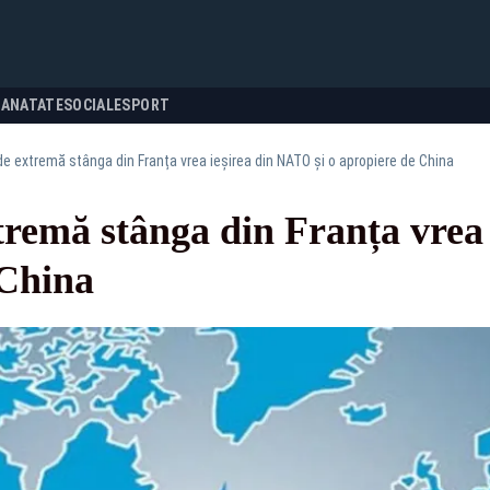
SANATATE
SOCIALE
SPORT
e extremă stânga din Franța vrea ieșirea din NATO și o apropiere de China
tremă stânga din Franța vrea
 China