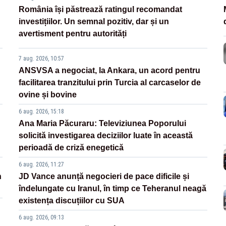
România își păstrează ratingul recomandat
investițiilor. Un semnal pozitiv, dar și un
avertisment pentru autorități
7 aug. 2026, 10:57
ANSVSA a negociat, la Ankara, un acord pentru
facilitarea tranzitului prin Turcia al carcaselor de
ovine și bovine
6 aug. 2026, 15:18
Ana Maria Păcuraru: Televiziunea Poporului
solicită investigarea deciziilor luate în această
perioadă de criză enegetică
6 aug. 2026, 11:27
n
JD Vance anunță negocieri de pace dificile și
îndelungate cu Iranul, în timp ce Teheranul neagă
existența discuțiilor cu SUA
6 aug. 2026, 09:13