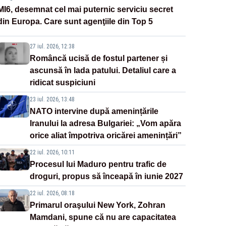
MI6, desemnat cel mai puternic serviciu secret
din Europa. Care sunt agenţiile din Top 5
27 iul. 2026, 12:38
Româncă ucisă de fostul partener și
ascunsă în lada patului. Detaliul care a
ridicat suspiciuni
23 iul. 2026, 13:48
NATO intervine după amenințările
Iranului la adresa Bulgariei: „Vom apăra
orice aliat împotriva oricărei amenințări”
22 iul. 2026, 10:11
Procesul lui Maduro pentru trafic de
droguri, propus să înceapă în iunie 2027
22 iul. 2026, 08:18
Primarul oraşului New York, Zohran
Mamdani, spune că nu are capacitatea