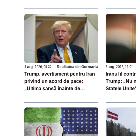
tone de petrol pe an, vizată
deschisă foa
două nopți la rând
4 aug. 2026, 08:32
Realitatea din Germania
3 aug. 2026, 12:01
Trump, avertisment pentru Iran
Iranul îl con
privind un acord de pace:
Trump: „Nu 
„Ultima șansă înainte de
Statele Unite
decapitare”