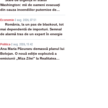
3
Washington: mii de oameni evacuați
din cauza incendiilor puternice de
vegetație
4
Economie
-
3 aug. 2026, 07:51
România, la un pas de blackout, tot
mai dependentă de importuri. Semnal
de alarmă tras de un expert în energie
5
Politica
-
2 aug. 2026, 15:42
Ana Maria Păcuraru demască planul lui
Bolojan. O nouă ediție explozivă a
emisiunii „Miza Zilei” la Realitatea
PLUS