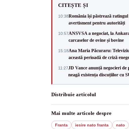
CITEȘTE ȘI
România își păstrează ratingul 
10:38
avertisment pentru autorități
ANSVSA a negociat, la Ankara, 
10:57
carcaselor de ovine și bovine
Ana Maria Păcuraru: Televiziune
15:18
această perioadă de criză enege
JD Vance anunță negocieri de pa
11:27
neagă existența discuțiilor cu 
Distribuie articolul
Mai multe articole despre
Franta
iesire nato franta
nato