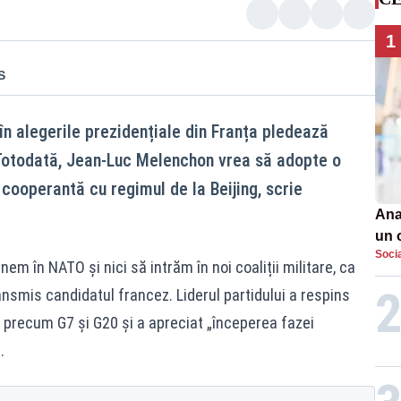
1
S
n alegerile prezidențiale din Franța pledează
 Totodată, Jean-Luc Melenchon vrea să adopte o
cooperantă cu regimul de la Beijing, scrie
Ana
un 
Soci
por
 în NATO şi nici să intrăm în noi coaliții militare, ca
ansmis candidatul francez. Liderul partidului a respins
e, precum G7 și G20 și a apreciat „începerea fazei
”.