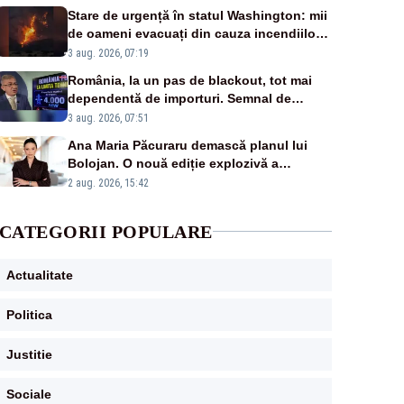
Stare de urgență în statul Washington: mii
de oameni evacuați din cauza incendiilor
puternice de vegetație
3 aug. 2026, 07:19
România, la un pas de blackout, tot mai
dependentă de importuri. Semnal de
alarmă tras de un expert în energie
3 aug. 2026, 07:51
Ana Maria Păcuraru demască planul lui
Bolojan. O nouă ediție explozivă a
emisiunii „Miza Zilei” la Realitatea PLUS
2 aug. 2026, 15:42
CATEGORII POPULARE
Actualitate
Politica
Justitie
Sociale