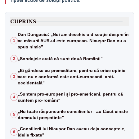
CUPRINS
Dan Dungaciu: „Noi am deschis o discuție despre în
ce măsură AUR-ul este european. Nicușor Dan nu a
1
spus nimic”
„Sondajele arată că sunt două Românii”
2
„Ei gândesc cu premeditare, pentru că orice opinie
care nu e conformă este anti-europeană, anti-
3
occidentală”
„Suntem pro-europeni și pro-americani, pentru că
4
suntem pro-români”
„Nu toate răspunsurile consilierilor i-au făcut cinste
5
domnului președinte”
„Consilierii lui Nicușor Dan aveau deja conceptele,
6
ideile fixate”