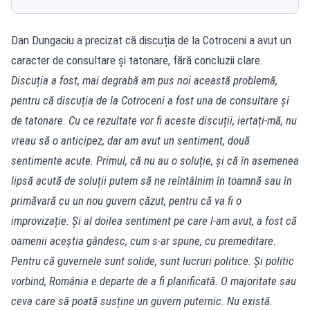
Dan Dungaciu a precizat că discuția de la Cotroceni a avut un
caracter de consultare și tatonare, fără concluzii clare.
Discuția a fost, mai degrabă am pus noi această problemă,
pentru că discuția de la Cotroceni a fost una de consultare și
de tatonare. Cu ce rezultate vor fi aceste discuții, iertați-mă, nu
vreau să o anticipez, dar am avut un sentiment, două
sentimente acute. Primul, că nu au o soluție, și că în asemenea
lipsă acută de soluții putem să ne reîntâlnim în toamnă sau în
primăvară cu un nou guvern căzut, pentru că va fi o
improvizație. Și al doilea sentiment pe care l-am avut, a fost că
oamenii aceștia gândesc, cum s-ar spune, cu premeditare.
Pentru că guvernele sunt solide, sunt lucruri politice. Și politic
vorbind, România e departe de a fi planificată. O majoritate sau
ceva care să poată susține un guvern puternic. Nu există.