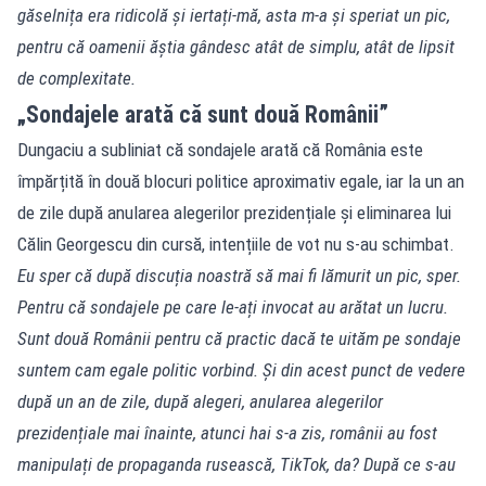
găselnița era ridicolă și iertați-mă, asta m-a și speriat un pic,
pentru că oamenii ăștia gândesc atât de simplu, atât de lipsit
de complexitate.
„Sondajele arată că sunt două Românii”
Dungaciu a subliniat că sondajele arată că România este
împărțită în două blocuri politice aproximativ egale, iar la un an
de zile după anularea alegerilor prezidențiale și eliminarea lui
Călin Georgescu din cursă, intențiile de vot nu s-au schimbat.
Eu sper că după discuția noastră să mai fi lămurit un pic, sper.
Pentru că sondajele pe care le-ați invocat au arătat un lucru.
Sunt două Românii pentru că practic dacă te uităm pe sondaje
suntem cam egale politic vorbind. Și din acest punct de vedere
după un an de zile, după alegeri, anularea alegerilor
prezidențiale mai înainte, atunci hai s-a zis, românii au fost
manipulați de propaganda rusească, TikTok, da? După ce s-au