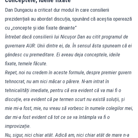
Dan Dungaciu a criticat dur modul în care consilierii
prezidențiali au abordat discuția, spunând că aceștia operează
cu „concepte și idei fixate dinainte”
Întrebat dacă consilierii lui Nicușor Dan au citit programul de
guvernare AUR: Unii dintre ei, da. În sensul ăsta spuneam că ei
gândesc cu premeditare. Ei aveau deja conceptele, ideile
fixate, temele făcute.
Repet, noi nu credem în aceste formule, despre premier guvern
tehnocrat, nu am nici măcar o părere. N-am intrat în
tehnicalități imediate, pentru că era evident că va mai fi o
discuție, era evident că pe termen scurt nu există soluții, și
mie mi-a fost, mie, nu vreau să vorbesc în numele colegilor mei,
dar mi-a fost evident că tot ce se va întâmpla va fi o
improvizație.
Nu, sigur, nici chiar atât. Adică am, nici chiar atât de mare n-a