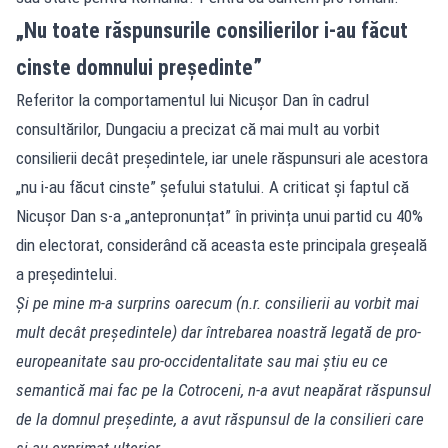
„Nu toate răspunsurile consilierilor i-au făcut
cinste domnului președinte”
Referitor la comportamentul lui Nicușor Dan în cadrul
consultărilor, Dungaciu a precizat că mai mult au vorbit
consilierii decât președintele, iar unele răspunsuri ale acestora
„nu i-au făcut cinste” șefului statului. A criticat și faptul că
Nicușor Dan s-a „antepronunțat” în privința unui partid cu 40%
din electorat, considerând că aceasta este principala greșeală
a președintelui.
Și pe mine m-a surprins oarecum (n.r. consilierii au vorbit mai
mult decât președintele) dar întrebarea noastră legată de pro-
europeanitate sau pro-occidentalitate sau mai știu eu ce
semantică mai fac pe la Cotroceni, n-a avut neapărat răspunsul
de la domnul președinte, a avut răspunsul de la consilieri care
și-au exprimat ulterior.