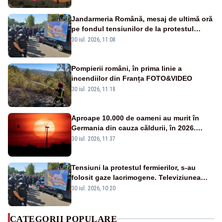
Jandarmeria Română, mesaj de ultimă oră
pe fondul tensiunilor de la protestul
masiv al fermierilor - VIDEO
30 iul. 2026, 11:08
Pompierii români, în prima linie a
incendiilor din Franța FOTO&VIDEO
30 iul. 2026, 11:18
Aproape 10.000 de oameni au murit în
Germania din cauza căldurii, în 2026.
Bilanț record
30 iul. 2026, 11:37
Tensiuni la protestul fermierilor, s-au
folosit gaze lacrimogene. Televiziunea
Poporului face apel la calm – LIVE TEXT
30 iul. 2026, 10:20
CATEGORII POPULARE