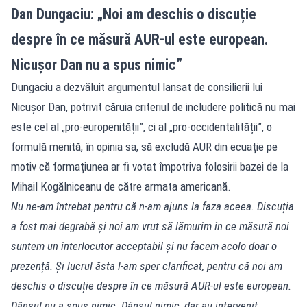
Dan Dungaciu: „Noi am deschis o discuție
despre în ce măsură AUR-ul este european.
Nicușor Dan nu a spus nimic”
Dungaciu a dezvăluit argumentul lansat de consilierii lui
Nicușor Dan, potrivit căruia criteriul de includere politică nu mai
este cel al „pro-europenității”, ci al „pro-occidentalității”, o
formulă menită, în opinia sa, să excludă AUR din ecuație pe
motiv că formațiunea ar fi votat împotriva folosirii bazei de la
Mihail Kogălniceanu de către armata americană.
Nu ne-am întrebat pentru că n-am ajuns la faza aceea. Discuția
a fost mai degrabă și noi am vrut să lămurim în ce măsură noi
suntem un interlocutor acceptabil și nu facem acolo doar o
prezență. Și lucrul ăsta l-am sper clarificat, pentru că noi am
deschis o discuție despre în ce măsură AUR-ul este european.
Dânsul nu a spus nimic. Dânsul nimic, dar au intervenit