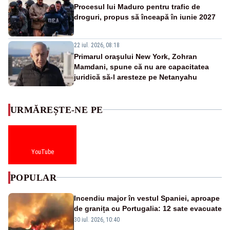
Procesul lui Maduro pentru trafic de
droguri, propus să înceapă în iunie 2027
22 iul. 2026, 08:18
Primarul oraşului New York, Zohran
Mamdani, spune că nu are capacitatea
juridică să-l aresteze pe Netanyahu
URMĂREȘTE-NE PE
YouTube
POPULAR
Incendiu major în vestul Spaniei, aproape
de granița cu Portugalia: 12 sate evacuate
30 iul. 2026, 10:40