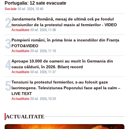
Portugalia: 12 sate evacuate
Sociale
·
30 iul. 2026, 10:40
2
Jandarmeria Română, mesaj de ultimă oră pe fondul
tensiunilor de la protestul masiv al fermierilor - VIDEO
Actualitate
-
30 iul. 2026, 11:08
3
Pompierii români, în prima linie a incendiilor din Franța
FOTO&VIDEO
Actualitate
-
30 iul. 2026, 11:18
4
Aproape 10.000 de oameni au murit în Germania din
cauza căldurii, în 2026. Bilanț record
Actualitate
-
30 iul. 2026, 11:37
5
Tensiuni la protestul fermierilor, s-au folosit gaze
lacrimogene. Televiziunea Poporului face apel la calm –
LIVE TEXT
Actualitate
-
30 iul. 2026, 10:20
ACTUALITATE