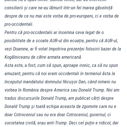
consilierii și care ne-au lămurit într-un fel marea găselniță
despre de ce nu mai este vorba de pro-europeni, ci e vorba de
pro-occidentali.
Pentru că pro-occidentalii ar însemna ceva legat de o
posibilitate de a scoate AUR-ul din ecuație, pentru că AUR-ul,
vezi Doamne, ar fi votat împotriva prezenței folosirii bazei de la
Kogălniceanu de către armata americană.
Asta este, a fost, cum să spun, aproape ironic, ca să nu spun
amuzant, pentru că noi eram occidentali în termenul ăsta la
începutul mandatului domnului Nicușor Dan, când nimeni nu
vorbea în România despre America sau Donald Trump. Noi am
tradus discursurile Donald Trump, am publicat cărți despre
Donald Trump și toată echipa aceasta de zgomote care nu e
doar Cotroceniul sau nu era doar Cotroceniul, guvernul, ci
societatea civilă, erau anti-Trump. Deci cel puțin e ridicol, dar