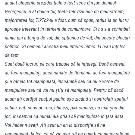
anulat alegerile prezidențiale a fost scos din joc domnul
Georgescu în al doilea tur, toate televiziunile de mainstream,
majoritatea lor, TikTok-ul a fost, cum să spun, redus la un lucru
aproape irelevant în termeni de comunicare. Și nu s-a schimbat
nimic din intenția de vot, din opțiunea de vot, din aceste blocuri
politice. Și oamenii aceștia n-au înțeles nimic. Ei n-au înțeles
de fapt.
Sunt două lucruri pe care trebuie să le înțelegi. Dacă oamenii
au fost manipulați, acea jumate de România au fost manipulată
și a rămas tot manipulată, înseamnă sau că nu e vorba de
manipulare sau că voi nu știți să manipulați. Pentru că dacă
acum ați curățat spațiul public așa zicând și controlați spațiul
public, i-ați scos pe ruși, chinezi, pakistanezi, nu mai știu din
joc, înseamnă că numai ăia știau să manipuleze în țara asta.
Voi habar n-aveți. Ați avut un an la dispoziție să ne
remanipulați la loc, ca să zic așa, să ne puneți cu picioarele pe