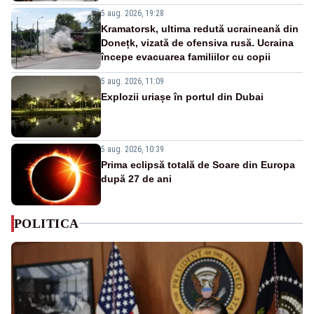
5 aug. 2026, 19:28
Kramatorsk, ultima redută ucraineană din
Donețk, vizată de ofensiva rusă. Ucraina
începe evacuarea familiilor cu copii
5 aug. 2026, 11:09
Explozii uriașe în portul din Dubai
5 aug. 2026, 10:39
Prima eclipsă totală de Soare din Europa
după 27 de ani
POLITICA