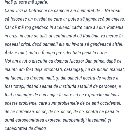
Încă și asta mă sperie.
Când vezi la Cotroceni că oamenii ăia sunt atât de... Nu vreau
să folosesc un cuvânt pe care ar putea să jignească pe cineva.
Dar că mă rog gândesc în aceleași cadre care au dus România
în criza în care se află, ai sentimentul că România va merge în
aceeași criză, dacă oamenii ăia nu învață să gândească altfel.
Ăsta e rolul, ăsta e funcția prezidențială până la urmă.
Noi am avut o discuție cu domnul Nicușor Dan prima, după ce
înainte am fost deja etichetați, catalogați, nu dă niciun mandat,
nu facem, nu dregem mult, și din punctul nostru de vedere a
fost totuși, ținând seama de instituția statului de persoane, a
fost o discuție de bun augur în care să ne exprimăm inclusiv
aceste probleme, care sunt problemele de ce anti-occidental,
de ce european, de ce, de ce, de ce, de ce, pentru că până la
urmă europeanitatea expresia europenității înseamnă și
capacitatea de dialog.