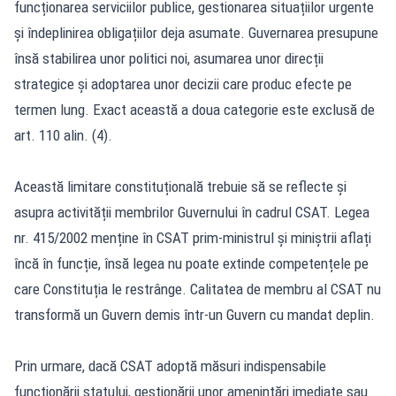
funcționarea serviciilor publice, gestionarea situațiilor urgente
și îndeplinirea obligațiilor deja asumate. Guvernarea presupune
însă stabilirea unor politici noi, asumarea unor direcții
strategice și adoptarea unor decizii care produc efecte pe
termen lung. Exact această a doua categorie este exclusă de
art. 110 alin. (4).
Această limitare constituțională trebuie să se reflecte și
asupra activității membrilor Guvernului în cadrul CSAT. Legea
nr. 415/2002 menține în CSAT prim-ministrul și miniștrii aflați
încă în funcție, însă legea nu poate extinde competențele pe
care Constituția le restrânge. Calitatea de membru al CSAT nu
transformă un Guvern demis într-un Guvern cu mandat deplin.
Prin urmare, dacă CSAT adoptă măsuri indispensabile
funcționării statului, gestionării unor amenințări imediate sau