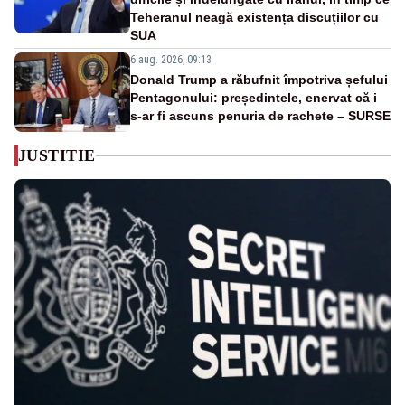
Teheranul neagă existența discuțiilor cu
SUA
6 aug. 2026, 09:13
Donald Trump a răbufnit împotriva șefului
Pentagonului: președintele, enervat că i
s-ar fi ascuns penuria de rachete – SURSE
JUSTITIE