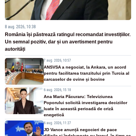
8 aug. 2026, 10:38
România își păstrează ratingul recomandat investițiilor.
Un semnal pozitiv, dar și un avertisment pentru
autorități
7 aug. 2026, 10:57
ANSVSA a negociat, la Ankara, un acord
pentru facilitarea tranzitului prin Turcia al
carcaselor de ovine și bovine
6 aug. 2026, 15:18
Ana Maria Păcuraru: Televiziunea
Poporului solicită investigarea deciziilor
luate în această perioadă de criză
enegetică
6 aug. 2026, 11:27
JD Vance anunță negocieri de pace
dificile și îndelungate cu Iranul, în timp ce