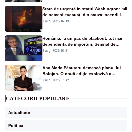
Stare de urgență în statul Washington: mii
de oameni evacuați din cauza incendiilor
puternice de vegetație
3 aug. 2026, 07:19
România, la un pas de blackout, tot mai
dependentă de importuri. Semnal de
alarmă tras de un expert în energie
3 aug. 2026, 07:51
Ana Maria Păcuraru demască planul lui
Bolojan. O nouă ediție explozivă a
emisiunii „Miza Zilei” la Realitatea PLUS
2 aug. 2026, 15:42
CATEGORII POPULARE
Actualitate
Politica