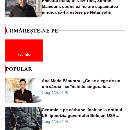
Primarul oraşului New York, Zohran
Mamdani, spune că nu are capacitatea
juridică să-l aresteze pe Netanyahu
URMĂREȘTE-NE PE
YouTube
POPULAR
Ana Maria Păcuraru: „Ce se alege de un
om căruia i se închide singura lui
portiță?”
2 aug. 2026, 23:25
Centralele pe cărbune, închise la ordinul
UE. Ipocrizia guvernului Bolojan-USR
după starea de alertă
2 aug. 2026, 23:29