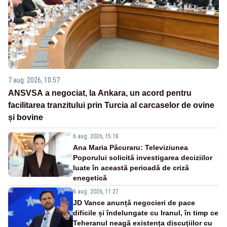
7 aug. 2026, 10:57
ANSVSA a negociat, la Ankara, un acord pentru
facilitarea tranzitului prin Turcia al carcaselor de ovine
și bovine
6 aug. 2026, 15:18
Ana Maria Păcuraru: Televiziunea
Poporului solicită investigarea deciziilor
luate în această perioadă de criză
enegetică
6 aug. 2026, 11:27
JD Vance anunță negocieri de pace
dificile și îndelungate cu Iranul, în timp ce
Teheranul neagă existența discuțiilor cu