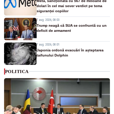
Meta, sancționată cu 567 de milioane de
dolari în cel mai sever verdict pe tema
siguranței copiilor
7 aug. 2026, 08:03
Trump neagă că SUA se confruntă cu un
deficit de armament
7 aug. 2026, 08:01
Japonia ordonă evacuări în așteptarea
taifunului Dolphin
POLITICA