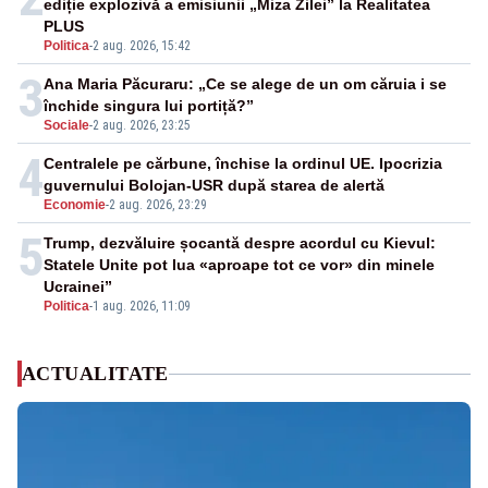
ediție explozivă a emisiunii „Miza Zilei” la Realitatea
PLUS
Politica
-
2 aug. 2026, 15:42
3
Ana Maria Păcuraru: „Ce se alege de un om căruia i se
închide singura lui portiță?”
Sociale
-
2 aug. 2026, 23:25
4
Centralele pe cărbune, închise la ordinul UE. Ipocrizia
guvernului Bolojan-USR după starea de alertă
Economie
-
2 aug. 2026, 23:29
5
Trump, dezvăluire șocantă despre acordul cu Kievul:
Statele Unite pot lua «aproape tot ce vor» din minele
Ucrainei”
Politica
-
1 aug. 2026, 11:09
ACTUALITATE