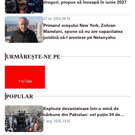
droguri, propus să înceapă în iunie 2027
22 iul. 2026, 08:18
Primarul oraşului New York, Zohran
Mamdani, spune că nu are capacitatea
juridică să-l aresteze pe Netanyahu
URMĂREȘTE-NE PE
YouTube
POPULAR
Explozie devastatoare într-o mină de
cărbune din Pakistan: cel puțin 34 de
morți - VIDEO
1 aug. 2026, 14:01