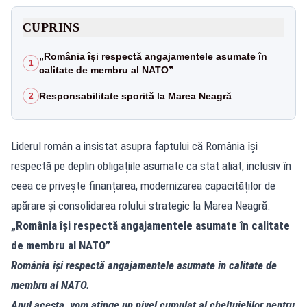
CUPRINS
„România își respectă angajamentele asumate în
1
calitate de membru al NATO”
Responsabilitate sporită la Marea Neagră
2
Liderul român a insistat asupra faptului că România își
respectă pe deplin obligațiile asumate ca stat aliat, inclusiv în
ceea ce privește finanțarea, modernizarea capacităților de
apărare și consolidarea rolului strategic la Marea Neagră.
„România își respectă angajamentele asumate în calitate
de membru al NATO”
România își respectă angajamentele asumate în calitate de
membru al NATO.
Anul acesta, vom atinge un nivel cumulat al cheltuielilor pentru