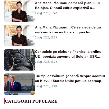
Ana Maria Păcuraru demască planul lui
Bolojan. O nouă ediție explozivă a
emisiunii „Miza Zilei” la Realitatea PLUS
2 aug. 2026, 15:42
Ana Maria Păcuraru: „Ce se alege de un
om căruia i se închide singura lui
portiță?”
2 aug. 2026, 23:25
Centralele pe cărbune, închise la ordinul
UE. Ipocrizia guvernului Bolojan-USR
după starea de alertă
2 aug. 2026, 23:29
Trump, dezvăluire șocantă despre acordul
cu Kievul: Statele Unite pot lua «aproape
tot ce vor» din minele Ucrainei”
1 aug. 2026, 11:09
CATEGORII POPULARE