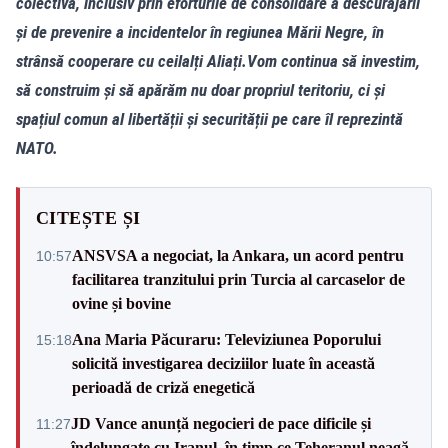
colectivă, inclusiv prin eforturile de consolidare a descurajării
și de prevenire a incidentelor în regiunea Mării Negre, în
strânsă cooperare cu ceilalți Aliați.Vom continua să investim,
să construim și să apărăm nu doar propriul teritoriu, ci și
spațiul comun al libertății și securității pe care îl reprezintă
NATO.
CITEȘTE ȘI
ANSVSA a negociat, la Ankara, un acord pentru
10:57
facilitarea tranzitului prin Turcia al carcaselor de
ovine și bovine
Ana Maria Păcuraru: Televiziunea Poporului
15:18
solicită investigarea deciziilor luate în această
perioadă de criză enegetică
JD Vance anunță negocieri de pace dificile și
11:27
îndelungate cu Iranul, în timp ce Teheranul neagă