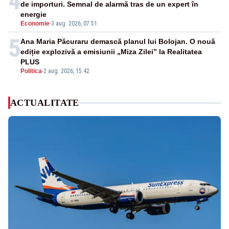
4
de importuri. Semnal de alarmă tras de un expert în
energie
Economie
-
3 aug. 2026, 07:51
5
Ana Maria Păcuraru demască planul lui Bolojan. O nouă
ediție explozivă a emisiunii „Miza Zilei” la Realitatea
PLUS
Politica
-
2 aug. 2026, 15:42
ACTUALITATE