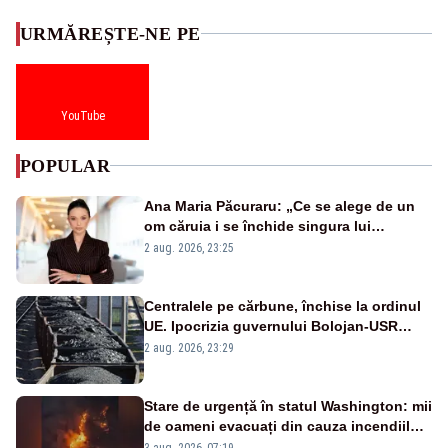
URMĂREȘTE-NE PE
YouTube
POPULAR
Ana Maria Păcuraru: „Ce se alege de un
om căruia i se închide singura lui
portiță?”
2 aug. 2026, 23:25
Centralele pe cărbune, închise la ordinul
UE. Ipocrizia guvernului Bolojan-USR
după starea de alertă
2 aug. 2026, 23:29
Stare de urgență în statul Washington: mii
de oameni evacuați din cauza incendiilor
puternice de vegetație
3 aug. 2026, 07:19