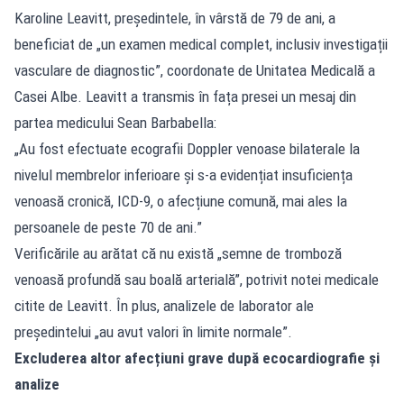
Karoline Leavitt, președintele, în vârstă de 79 de ani, a
beneficiat de „un examen medical complet, inclusiv investigații
vasculare de diagnostic”, coordonate de Unitatea Medicală a
Casei Albe. Leavitt a transmis în fața presei un mesaj din
partea medicului Sean Barbabella:
„Au fost efectuate ecografii Doppler venoase bilaterale la
nivelul membrelor inferioare și s-a evidențiat insuficiența
venoasă cronică, ICD-9, o afecțiune comună, mai ales la
persoanele de peste 70 de ani.”
Verificările au arătat că nu există „semne de tromboză
venoasă profundă sau boală arterială”, potrivit notei medicale
citite de Leavitt. În plus, analizele de laborator ale
președintelui „au avut valori în limite normale”.
Excluderea altor afecțiuni grave după ecocardiografie și
analize