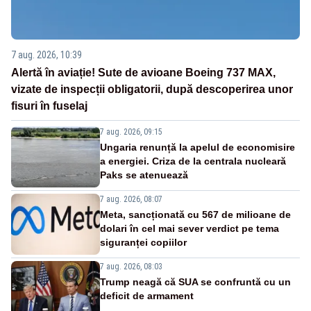
7 aug. 2026, 10:39
Alertă în aviație! Sute de avioane Boeing 737 MAX,
vizate de inspecții obligatorii, după descoperirea unor
fisuri în fuselaj
7 aug. 2026, 09:15
Ungaria renunță la apelul de economisire
a energiei. Criza de la centrala nucleară
Paks se atenuează
7 aug. 2026, 08:07
Meta, sancționată cu 567 de milioane de
dolari în cel mai sever verdict pe tema
siguranței copiilor
7 aug. 2026, 08:03
Trump neagă că SUA se confruntă cu un
deficit de armament