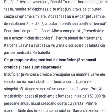
Pe lângă testele vasculare, Donald Trump a fost supus și altor
teste, menite să depisteze alte afecțiuni grave ce ar putea
cauza simptome similare. Acest test nu a evidențiat „semne
de insuficiență cardiacă, afectare renală sau boală sistemică”.
Secretarul de presă al Casei Albe a completat: „Președintele
nu a acuzat niciun disconfort”. Pentru planul de tratament,
Karoline Leavitt a indicat că va urma o scrisoare detaliată din
partea medicului Barbabella.
Ce presupune diagnosticul de insuficiență venoasă
cronică și care sunt simptomele
Insuficiența venoasă cronică presupune că anumite valve ale
venelor nu își mai îndeplinesc funcția corect, permițând
sângelui să stagneze sau să se acumuleze în vene. Potrivit
statisticilor, această problemă afectează în jur de 150.000 de
persoane anual, riscul crescând odată cu vârsta. Printre
manifestările des întâlnite se numără umflarea gleznelor sau