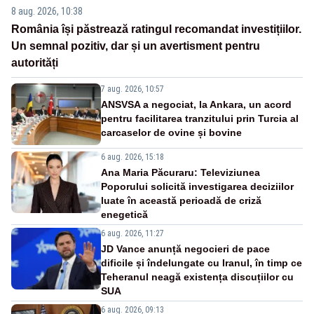
8 aug. 2026, 10:38
România își păstrează ratingul recomandat investițiilor.
Un semnal pozitiv, dar și un avertisment pentru
autorități
7 aug. 2026, 10:57
ANSVSA a negociat, la Ankara, un acord
pentru facilitarea tranzitului prin Turcia al
carcaselor de ovine și bovine
6 aug. 2026, 15:18
Ana Maria Păcuraru: Televiziunea
Poporului solicită investigarea deciziilor
luate în această perioadă de criză
enegetică
6 aug. 2026, 11:27
JD Vance anunță negocieri de pace
dificile și îndelungate cu Iranul, în timp ce
Teheranul neagă existența discuțiilor cu
SUA
6 aug. 2026, 09:13