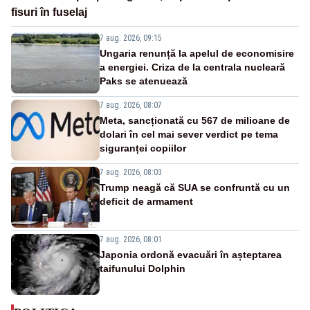
fisuri în fuselaj
7 aug. 2026, 09:15
Ungaria renunță la apelul de economisire
a energiei. Criza de la centrala nucleară
Paks se atenuează
7 aug. 2026, 08:07
Meta, sancționată cu 567 de milioane de
dolari în cel mai sever verdict pe tema
siguranței copiilor
7 aug. 2026, 08:03
Trump neagă că SUA se confruntă cu un
deficit de armament
7 aug. 2026, 08:01
Japonia ordonă evacuări în așteptarea
taifunului Dolphin