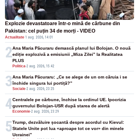
Explozie devastatoare într-o mină de cărbune din
Pakistan: cel puțin 34 de morți - VIDEO
Actualitate
·
1 aug. 2026, 14:01
2
Ana Maria Păcuraru demască planul lui Bolojan. O nouă
ediție explozivă a emisiunii „Miza Zilei” la Realitatea
PLUS
Politica
-
2 aug. 2026, 15:42
3
Ana Maria Păcuraru: „Ce se alege de un om căruia i se
închide singura lui portiță?”
Sociale
-
2 aug. 2026, 23:25
4
Centralele pe cărbune, închise la ordinul UE. Ipocrizia
guvernului Bolojan-USR după starea de alertă
Economie
-
2 aug. 2026, 23:29
5
Trump, dezvăluire șocantă despre acordul cu Kievul:
Statele Unite pot lua «aproape tot ce vor» din minele
Ucrainei”