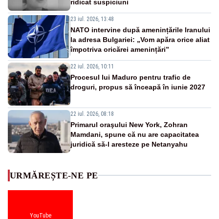
ridicat suspiciuni
23 iul. 2026, 13:48
NATO intervine după amenințările Iranului
la adresa Bulgariei: „Vom apăra orice aliat
împotriva oricărei amenințări”
22 iul. 2026, 10:11
Procesul lui Maduro pentru trafic de
droguri, propus să înceapă în iunie 2027
22 iul. 2026, 08:18
Primarul oraşului New York, Zohran
Mamdani, spune că nu are capacitatea
juridică să-l aresteze pe Netanyahu
URMĂREȘTE-NE PE
YouTube