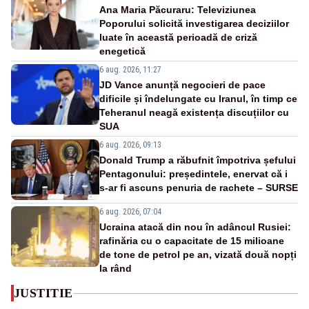
Ana Maria Păcuraru: Televiziunea
Poporului solicită investigarea deciziilor
luate în această perioadă de criză
enegetică
6 aug. 2026, 11:27
JD Vance anunță negocieri de pace
dificile și îndelungate cu Iranul, în timp ce
Teheranul neagă existența discuțiilor cu
SUA
6 aug. 2026, 09:13
Donald Trump a răbufnit împotriva șefului
Pentagonului: președintele, enervat că i
s-ar fi ascuns penuria de rachete – SURSE
6 aug. 2026, 07:04
Ucraina atacă din nou în adâncul Rusiei:
rafinăria cu o capacitate de 15 milioane
de tone de petrol pe an, vizată două nopți
la rând
JUSTITIE