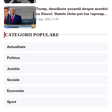
Trump, dezvăluire șocantă despre acordul
cu Kievul: Statele Unite pot lua «aproape
tot ce vor» din minele Ucrainei”
1 aug. 2026, 11:09
CATEGORII POPULARE
Actualitate
Politica
Justitie
Sociale
Economie
Sport