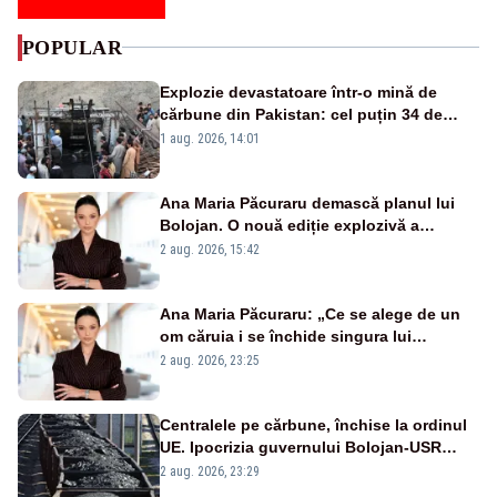
POPULAR
Explozie devastatoare într-o mină de
cărbune din Pakistan: cel puțin 34 de
morți - VIDEO
1 aug. 2026, 14:01
Ana Maria Păcuraru demască planul lui
Bolojan. O nouă ediție explozivă a
emisiunii „Miza Zilei” la Realitatea PLUS
2 aug. 2026, 15:42
Ana Maria Păcuraru: „Ce se alege de un
om căruia i se închide singura lui
portiță?”
2 aug. 2026, 23:25
Centralele pe cărbune, închise la ordinul
UE. Ipocrizia guvernului Bolojan-USR
după starea de alertă
2 aug. 2026, 23:29