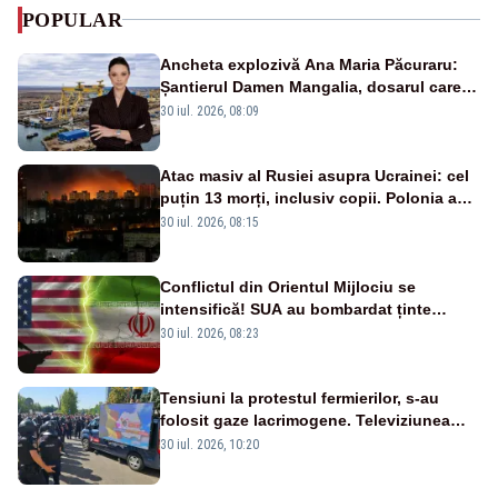
POPULAR
Ancheta explozivă Ana Maria Păcuraru:
Șantierul Damen Mangalia, dosarul care
scufundă apărarea României
30 iul. 2026, 08:09
Atac masiv al Rusiei asupra Ucrainei: cel
puțin 13 morți, inclusiv copii. Polonia a
ridicat avioanele de vânătoare
30 iul. 2026, 08:15
Conflictul din Orientul Mijlociu se
intensifică! SUA au bombardat ținte
militare din Iran
30 iul. 2026, 08:23
Tensiuni la protestul fermierilor, s-au
folosit gaze lacrimogene. Televiziunea
Poporului face apel la calm – LIVE TEXT
30 iul. 2026, 10:20