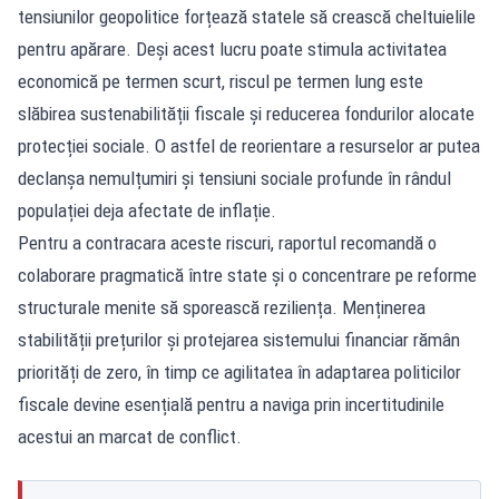
tensiunilor geopolitice forțează statele să crească cheltuielile
pentru apărare. Deși acest lucru poate stimula activitatea
economică pe termen scurt, riscul pe termen lung este
slăbirea sustenabilității fiscale și reducerea fondurilor alocate
protecției sociale. O astfel de reorientare a resurselor ar putea
declanșa nemulțumiri și tensiuni sociale profunde în rândul
populației deja afectate de inflație.
Pentru a contracara aceste riscuri, raportul recomandă o
colaborare pragmatică între state și o concentrare pe reforme
structurale menite să sporească reziliența. Menținerea
stabilității prețurilor și protejarea sistemului financiar rămân
priorități de zero, în timp ce agilitatea în adaptarea politicilor
fiscale devine esențială pentru a naviga prin incertitudinile
acestui an marcat de conflict.