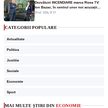
Dezvăluiri INCENDIARE marca Rizea TV:
Ion Bazac, în centrul unor noi acuzații
publice
30 iul. 2026, 07:51
CATEGORII POPULARE
Actualitate
Politica
Justitie
Sociale
Economie
Sport
MAI MULTE ȘTIRI DIN
ECONOMIE