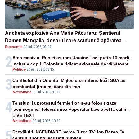
Ancheta explozivă Ana Maria Păcuraru: Șantierul
Damen Mangalia, dosarul care scufundă apărarea
Economie
·
30 iul. 2026, 08:09
României
2
Atac masiv al Rusiei asupra Ucrainei: cel puțin 13 morți,
inclusiv copii. Polonia a ridicat avioanele de vânătoare
Politica
-
30 iul. 2026, 08:15
3
Conflictul din Orientul Mijlociu se intensifică! SUA au
bombardat ținte militare din Iran
Actualitate
-
30 iul. 2026, 08:23
4
Tensiuni la protestul fermierilor, s-au folosit gaze
lacrimogene. Televiziunea Poporului face apel la calm –
LIVE TEXT
Actualitate
-
30 iul. 2026, 10:20
5
Dezvăluiri INCENDIARE marca Rizea TV: Ion Bazac, în
centrul unor noi acuzații publice