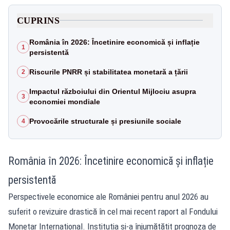
CUPRINS
România în 2026: Încetinire economică și inflație
1
persistentă
Riscurile PNRR și stabilitatea monetară a țării
2
Impactul războiului din Orientul Mijlociu asupra
3
economiei mondiale
Provocările structurale și presiunile sociale
4
România în 2026: Încetinire economică și inflație
persistentă
Perspectivele economice ale României pentru anul 2026 au
suferit o revizuire drastică în cel mai recent raport al Fondului
Monetar Internațional. Instituția și-a înjumătățit prognoza de