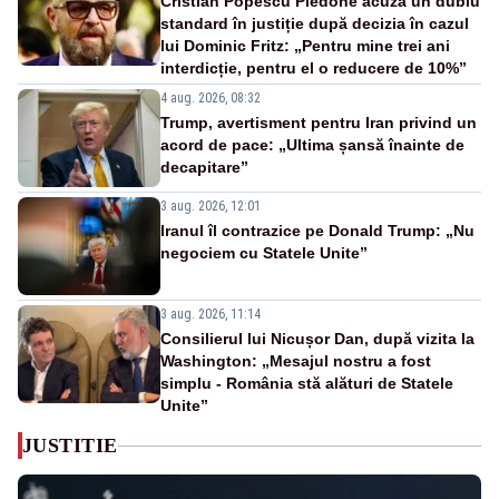
Cristian Popescu Piedone acuză un dublu
standard în justiție după decizia în cazul
lui Dominic Fritz: „Pentru mine trei ani
interdicție, pentru el o reducere de 10%”
4 aug. 2026, 08:32
Trump, avertisment pentru Iran privind un
acord de pace: „Ultima șansă înainte de
decapitare”
3 aug. 2026, 12:01
Iranul îl contrazice pe Donald Trump: „Nu
negociem cu Statele Unite”
3 aug. 2026, 11:14
Consilierul lui Nicușor Dan, după vizita la
Washington: „Mesajul nostru a fost
simplu - România stă alături de Statele
Unite”
JUSTITIE