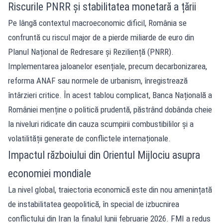
Riscurile PNRR și stabilitatea monetară a țării
Pe lângă contextul macroeconomic dificil, România se
confruntă cu riscul major de a pierde miliarde de euro din
Planul Național de Redresare și Reziliență (PNRR).
Implementarea jaloanelor esențiale, precum decarbonizarea,
reforma ANAF sau normele de urbanism, înregistrează
întârzieri critice. În acest tablou complicat, Banca Națională a
României menține o politică prudentă, păstrând dobânda cheie
la niveluri ridicate din cauza scumpirii combustibililor și a
volatilității generate de conflictele internaționale.
Impactul războiului din Orientul Mijlociu asupra
economiei mondiale
La nivel global, traiectoria economică este din nou amenințată
de instabilitatea geopolitică, în special de izbucnirea
conflictului din Iran la finalul lunii februarie 2026. FMI a redus