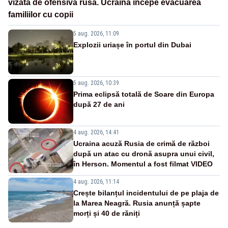
vizată de ofensiva rusă. Ucraina începe evacuarea
familiilor cu copii
5 aug. 2026, 11:09
Explozii uriașe în portul din Dubai
5 aug. 2026, 10:39
Prima eclipsă totală de Soare din Europa
după 27 de ani
4 aug. 2026, 14:41
Ucraina acuză Rusia de crimă de război
după un atac cu dronă asupra unui civil,
în Herson. Momentul a fost filmat VIDEO
4 aug. 2026, 11:14
Crește bilanțul incidentului de pe plaja de
la Marea Neagră. Rusia anunță șapte
morți și 40 de răniți