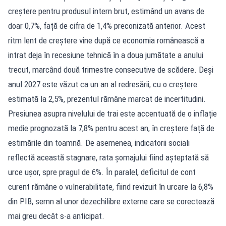
creștere pentru produsul intern brut, estimând un avans de
doar 0,7%, față de cifra de 1,4% preconizată anterior. Acest
ritm lent de creștere vine după ce economia românească a
intrat deja în recesiune tehnică în a doua jumătate a anului
trecut, marcând două trimestre consecutive de scădere. Deși
anul 2027 este văzut ca un an al redresării, cu o creștere
estimată la 2,5%, prezentul rămâne marcat de incertitudini.
Presiunea asupra nivelului de trai este accentuată de o inflație
medie prognozată la 7,8% pentru acest an, în creștere față de
estimările din toamnă. De asemenea, indicatorii sociali
reflectă această stagnare, rata șomajului fiind așteptată să
urce ușor, spre pragul de 6%. În paralel, deficitul de cont
curent rămâne o vulnerabilitate, fiind revizuit în urcare la 6,8%
din PIB, semn al unor dezechilibre externe care se corectează
mai greu decât s-a anticipat.