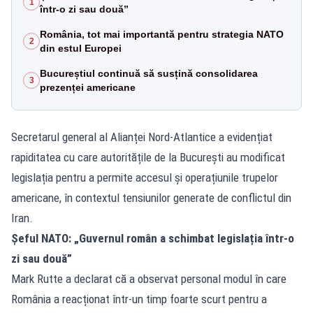
1
într-o zi sau două”
România, tot mai importantă pentru strategia NATO
2
din estul Europei
Bucureștiul continuă să susțină consolidarea
3
prezenței americane
Secretarul general al Alianței Nord-Atlantice a evidențiat
rapiditatea cu care autoritățile de la București au modificat
legislația pentru a permite accesul și operațiunile trupelor
americane, în contextul tensiunilor generate de conflictul din
Iran.
Șeful NATO: „Guvernul român a schimbat legislația într-o
zi sau două”
Mark Rutte a declarat că a observat personal modul în care
România a reacționat într-un timp foarte scurt pentru a