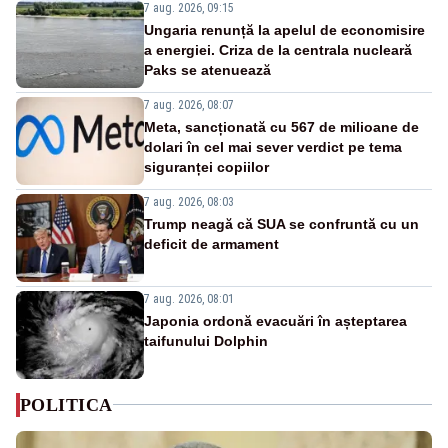
7 aug. 2026, 09:15
Ungaria renunță la apelul de economisire
a energiei. Criza de la centrala nucleară
Paks se atenuează
7 aug. 2026, 08:07
Meta, sancționată cu 567 de milioane de
dolari în cel mai sever verdict pe tema
siguranței copiilor
7 aug. 2026, 08:03
Trump neagă că SUA se confruntă cu un
deficit de armament
7 aug. 2026, 08:01
Japonia ordonă evacuări în așteptarea
taifunului Dolphin
POLITICA