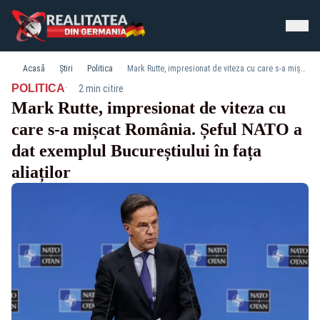
Acasă
Știri
Politica
Mark Rutte, impresionat de viteza cu care s-a mișcat România. Șeful NATO a dat exemplul Bucureștiului în fața aliaților
·
POLITICA
2 min citire
Mark Rutte, impresionat de viteza cu
care s-a mișcat România. Șeful NATO a
dat exemplul Bucureștiului în fața
aliaților