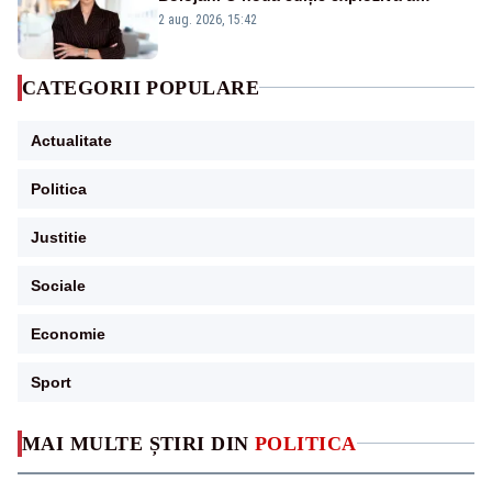
emisiunii „Miza Zilei” la Realitatea PLUS
2 aug. 2026, 15:42
CATEGORII POPULARE
Actualitate
Politica
Justitie
Sociale
Economie
Sport
MAI MULTE ȘTIRI DIN
POLITICA