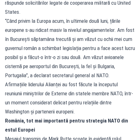
răspunde solicitărilor legate de cooperarea militară cu United
States.
“Când privim la Europa acum, în ultimele două luni, țările
europene s-au ridicat masiv la nivelul angajamentelor. Am fost
în București săptamâna trecută și am văzut cu ochii mei cum
guvernul român a schimbat legislația pentru a face acest lucru
posibil și a făcut-o într-o zi sau două. Am văzut avioanele
cisternă pe aeroportul din Bucureşti, la fel şi Bulgaria,
Portugalia”, a declarat secretarul general al NATO.
Afirmațiile liderului Alianței au fost făcute la începutul
reuniunii miniștrilor de Externe din statele membre NATO, într-
un moment considerat delicat pentru relațiile dintre
Washington și partenerii europeni.
România, tot mai importantă pentru strategia NATO din
estul Europei
Mesajul transmis de Mark Rutte scoate în evidență rolul