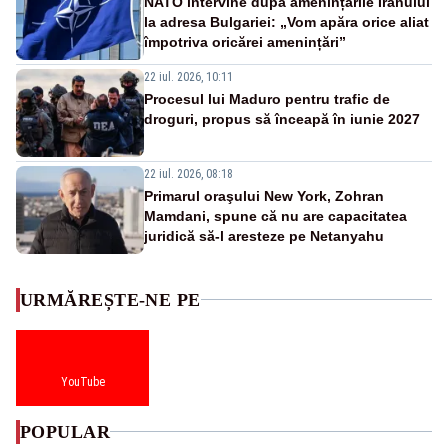
NATO intervine după amenințările Iranului
la adresa Bulgariei: „Vom apăra orice aliat
împotriva oricărei amenințări”
22 iul. 2026, 10:11
Procesul lui Maduro pentru trafic de
droguri, propus să înceapă în iunie 2027
22 iul. 2026, 08:18
Primarul oraşului New York, Zohran
Mamdani, spune că nu are capacitatea
juridică să-l aresteze pe Netanyahu
URMĂREȘTE-NE PE
YouTube
POPULAR