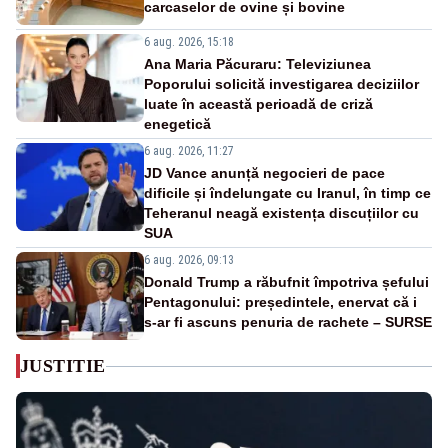
carcaselor de ovine și bovine
6 aug. 2026, 15:18
Ana Maria Păcuraru: Televiziunea
Poporului solicită investigarea deciziilor
luate în această perioadă de criză
enegetică
6 aug. 2026, 11:27
JD Vance anunță negocieri de pace
dificile și îndelungate cu Iranul, în timp ce
Teheranul neagă existența discuțiilor cu
SUA
6 aug. 2026, 09:13
Donald Trump a răbufnit împotriva șefului
Pentagonului: președintele, enervat că i
s-ar fi ascuns penuria de rachete – SURSE
JUSTITIE