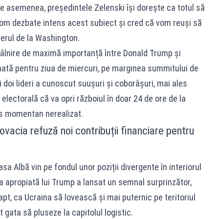
e asemenea, președintele Zelenski își dorește ca totul să
m dezbate intens acest subiect și cred că vom reuși să
derul de la Washington.
ntâlnire de maximă importanță între Donald Trump și
ată pentru ziua de miercuri, pe marginea summitului de
ei doi lideri a cunoscut suușuri și coborâșuri, mai ales
ectorală că va opri războiul în doar 24 de ore de la
as momentan nerealizat.
Slovacia refuză noi contribuții financiare pentru
sa Albă vin pe fondul unor poziții divergente în interiorul
ra apropiată lui Trump a lansat un semnal surprinzător,
apt, ca Ucraina să lovească și mai puternic pe teritoriul
 gata să pluseze la capitolul logistic.