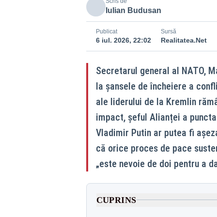
Scris de
Iulian Budusan
Publicat
Sursă
6 iul. 2026, 22:02
Realitatea.Net
Secretarul general al NATO, Mar
la șansele de încheiere a confli
ale liderului de la Kremlin răm
impact, șeful Alianței a puncta
Vladimir Putin ar putea fi așez
că orice proces de pace susten
„este nevoie de doi pentru a d
CUPRINS