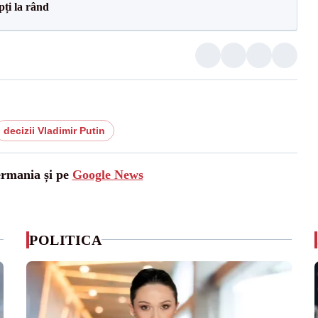
pți la rând
decizii Vladimir Putin
ermania și pe
Google News
POLITICA