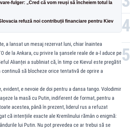
are-fulger: „Cred că vom reuși să încheiem totul la
 Slovacia refuză noi contribuții financiare pentru Kiev
e, a lansat un mesaj rezervat luni, chiar înaintea
O de la Ankara, cu privire la șansele reale de a-l aduce pe
eful Alianței a subliniat că, în timp ce Kievul este pregătit
 continuă să blocheze orice tentativă de oprire a
, evident, e nevoie de doi pentru a dansa tango. Volodimir
așeze la masă cu Putin, indiferent de format, pentru a
toate acestea, până în prezent, liderul rus a refuzat
ugat că intențiile exacte ale Kremlinului rămân o enigmă:
gândurile lui Putin. Nu pot prevedea ce ar trebui să se