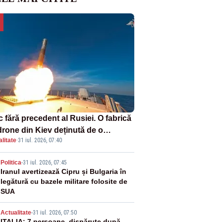
 fără precedent al Rusiei. O fabrică
drone din Kiev deținută de o
litate
·
31 iul. 2026, 07:40
panie americană, distrusă de o
hetă rusească
2
Politica
-
31 iul. 2026, 07:45
Iranul avertizează Cipru și Bulgaria în
legătură cu bazele militare folosite de
SUA
Actualitate
-
31 iul. 2026, 07:50
ITALIA: 7 persoane, dispărute după