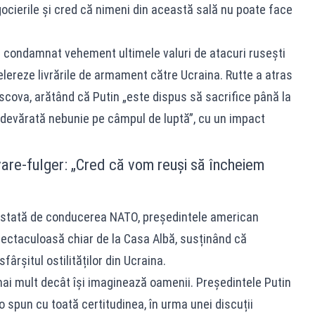
ocierile și cred că nimeni din această sală nu poate face
 a condamnat vehement ultimele valuri de atacuri rusești
celereze livrările de armament către Ucraina. Rutte a atras
scova, arătând că Putin „este dispus să sacrifice până la
 adevărată nebunie pe câmpul de luptă”, cu un impact
are-fulger: „Cred că vom reuși să încheiem
festată de conducerea NATO, președintele american
ectaculoasă chiar de la Casa Albă, susținând că
ârșitul ostilităților din Ucraina.
ai mult decât își imaginează oamenii. Președintele Putin
o spun cu toată certitudinea, în urma unei discuții