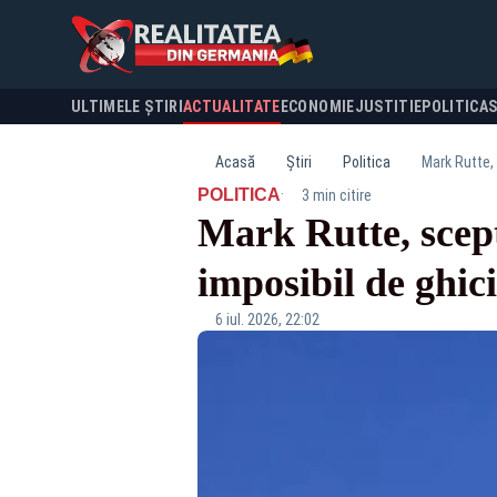
ULTIMELE ȘTIRI
ACTUALITATE
ECONOMIE
JUSTITIE
POLITICA
Acasă
Știri
Politica
Mark Rutte, 
·
POLITICA
3 min citire
Mark Rutte, scep
imposibil de ghic
6 iul. 2026, 22:02