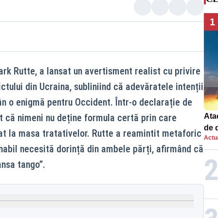
1
k Rutte, a lansat un avertisment realist cu privire
ctului din Ucraina, subliniind că adevăratele intenții
ân o enigmă pentru Occident. Într-o declarație de
t că nimeni nu deține formula certă prin care
Atac
de 
at la masa tratativelor. Rutte a reamintit metaforic
Actua
com
abil necesită dorință din ambele părți, afirmând că
rac
ansa tango”.