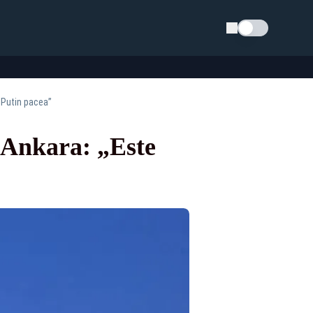
Schimba tema
i Putin pacea”
 Ankara: „Este