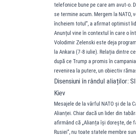
telefonice bune pe care am avut-o. D
se termine acum. Mergem la NATO, vo
încheiem totul”, a afirmat optimist li
Anunțul vine în contextul în care o î
Volodimir Zelenski este deja program
la Ankara (7-8 iulie). Relația dintre c
după ce Trump a promis în campania el
revenirea la putere, un obiectiv răm
Disensiuni în rândul aliaților: 
Kiev
Mesajele de la vârful NATO și de la Ca
Alianței. Chiar dacă un lider din tabă
afirmând că „Alianța își dorește, de f
Rusiei”, nu toate statele membre sunt