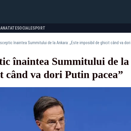
SANATATE
SOCIALE
SPORT
sceptic înaintea Summitului de la Ankara: „Este imposibil de ghicit când va dor
tic înaintea Summitului de la
it când va dori Putin pacea”