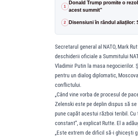
Donald Trump promite o rezolv
1
acest summit”
Disensiuni în rândul aliaților:
2
Secretarul general al NATO, Mark Rutt
deschiderii oficiale a Summitului NAT
Vladimir Putin la masa negocierilor. Ș
pentru un dialog diplomatic, Moscova
conflictului.
„Când vine vorba de procesul de pace
Zelenski este pe deplin dispus să se 
pune capăt acestui război teribil. Cu 
constant”, a explicat Rutte. El a adă
„Este extrem de dificil să-i ghicești 