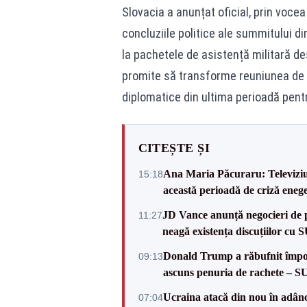
Slovacia a anunțat oficial, prin voce
concluziile politice ale summitului di
la pachetele de asistență militară 
promite să transforme reuniunea de 
diplomatice din ultima perioadă pentru
CITEȘTE ȘI
Ana Maria Păcuraru: Televiziune
15:18
această perioadă de criză enege
JD Vance anunță negocieri de pa
11:27
neagă existența discuțiilor cu 
Donald Trump a răbufnit împotri
09:13
ascuns penuria de rachete – 
Ucraina atacă din nou în adâncu
07:04