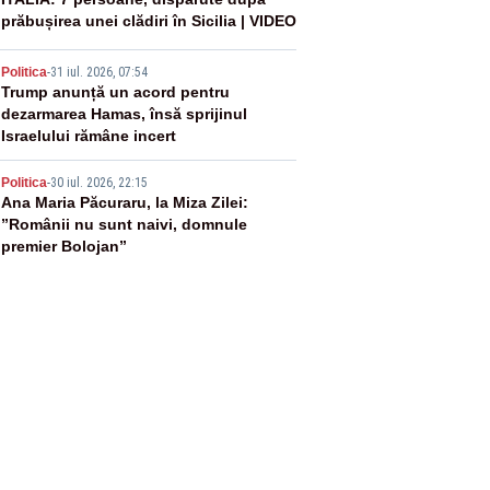
3
prăbușirea unei clădiri în Sicilia | VIDEO
4
Politica
-
31 iul. 2026, 07:54
Trump anunță un acord pentru
dezarmarea Hamas, însă sprijinul
Israelului rămâne incert
5
Politica
-
30 iul. 2026, 22:15
Ana Maria Păcuraru, la Miza Zilei:
”Românii nu sunt naivi, domnule
premier Bolojan”