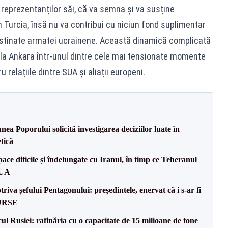
a reprezentanților săi, că va semna și va susține
n Turcia, însă nu va contribui cu niciun fond suplimentar
destinate armatei ucrainene. Această dinamică complicată
la Ankara într-unul dintre cele mai tensionate momente
 relațiile dintre SUA și aliații europeni.
a Poporului solicită investigarea deciziilor luate în
tică
ce dificile și îndelungate cu Iranul, în timp ce Teheranul
SUA
va șefului Pentagonului: președintele, enervat că i s-ar fi
SURSE
l Rusiei: rafinăria cu o capacitate de 15 milioane de tone