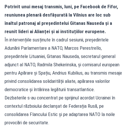
Potrivit unui mesaj transmis, luni, pe Facebook de Fifor,
reuniunea plenară desfășurată la Vilnius are loc sub
înaltul patronaj al președintelui Gitanas Nauseda și a
reunit lideri ai Alianței și ai instituțiilor europene.
În intervențiile susținute în cadrul sesiunii, președintele
Adunării Parlamentare a NATO, Marcos Perestrello,
președintele Lituaniei, Gitanas Nauseda, secretarul general
adjunct al NATO, Radmila Shekerinska, și comisarul european
pentru Apărare și Spațiu, Andrius Kubilius, au transmis mesaje
privind consolidarea solidarității aliate, apărarea valorilor
democratice și întărirea legăturii transatlantice.
Dezbaterile s-au concentrat pe sprijinul acordat Ucrainei în
contextul războiului declanșat de Federația Rusă, pe
consolidarea Flancului Estic și pe adaptarea NATO la noile
provocări de securitate.