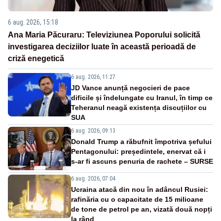
6 aug. 2026, 15:18
Ana Maria Păcuraru: Televiziunea Poporului solicită
investigarea deciziilor luate în această perioadă de
criză enegetică
6 aug. 2026, 11:27
JD Vance anunță negocieri de pace
dificile și îndelungate cu Iranul, în timp ce
Teheranul neagă existența discuțiilor cu
SUA
6 aug. 2026, 09:13
Donald Trump a răbufnit împotriva șefului
Pentagonului: președintele, enervat că i
s-ar fi ascuns penuria de rachete – SURSE
6 aug. 2026, 07:04
Ucraina atacă din nou în adâncul Rusiei:
rafinăria cu o capacitate de 15 milioane
de tone de petrol pe an, vizată două nopți
la rând