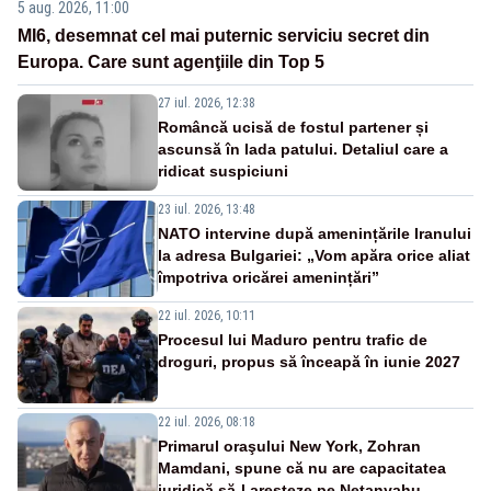
5 aug. 2026, 11:00
MI6, desemnat cel mai puternic serviciu secret din
Europa. Care sunt agenţiile din Top 5
27 iul. 2026, 12:38
Româncă ucisă de fostul partener și
ascunsă în lada patului. Detaliul care a
ridicat suspiciuni
23 iul. 2026, 13:48
NATO intervine după amenințările Iranului
la adresa Bulgariei: „Vom apăra orice aliat
împotriva oricărei amenințări”
22 iul. 2026, 10:11
Procesul lui Maduro pentru trafic de
droguri, propus să înceapă în iunie 2027
22 iul. 2026, 08:18
Primarul oraşului New York, Zohran
Mamdani, spune că nu are capacitatea
juridică să-l aresteze pe Netanyahu