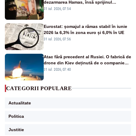
dezarmarea Hamas, însă sprijinul
Israelului rămâne incert
31 iul. 2026, 07:54
Eurostat: șomajul a rămas stabil în iunie
2026 la 6,3% în zona euro și 6,0% în UE
31 iul. 2026, 07:56
Atac fără precedent al Rusiei. O fabrică de
drone din Kiev deținută de o companie
americană, distrusă de o rachetă
31 iul. 2026, 07:40
rusească
CATEGORII POPULARE
Actualitate
Politica
Justitie