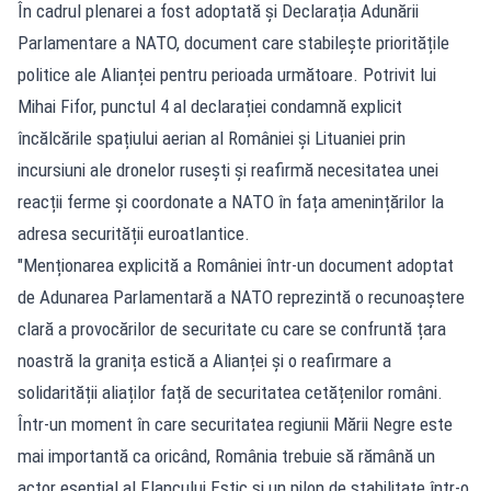
În cadrul plenarei a fost adoptată și Declarația Adunării
Parlamentare a NATO, document care stabilește prioritățile
politice ale Alianței pentru perioada următoare. Potrivit lui
Mihai Fifor, punctul 4 al declarației condamnă explicit
încălcările spațiului aerian al României și Lituaniei prin
incursiuni ale dronelor rusești și reafirmă necesitatea unei
reacții ferme și coordonate a NATO în fața amenințărilor la
adresa securității euroatlantice.
"Menționarea explicită a României într-un document adoptat
de Adunarea Parlamentară a NATO reprezintă o recunoaștere
clară a provocărilor de securitate cu care se confruntă țara
noastră la granița estică a Alianței și o reafirmare a
solidarității aliaților față de securitatea cetățenilor români.
Într-un moment în care securitatea regiunii Mării Negre este
mai importantă ca oricând, România trebuie să rămână un
actor esențial al Flancului Estic și un pilon de stabilitate într-o