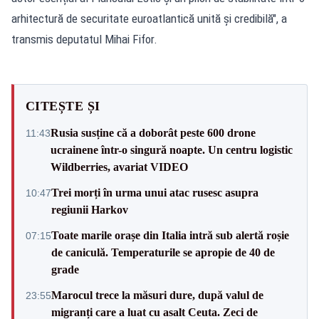
arhitectură de securitate euroatlantică unită și credibilă", a
transmis deputatul Mihai Fifor.
CITEȘTE ȘI
Rusia susține că a doborât peste 600 drone
11:43
ucrainene într-o singură noapte. Un centru logistic
Wildberries, avariat VIDEO
Trei morți în urma unui atac rusesc asupra
10:47
regiunii Harkov
Toate marile orașe din Italia intră sub alertă roșie
07:15
de caniculă. Temperaturile se apropie de 40 de
grade
Marocul trece la măsuri dure, după valul de
23:55
migranți care a luat cu asalt Ceuta. Zeci de