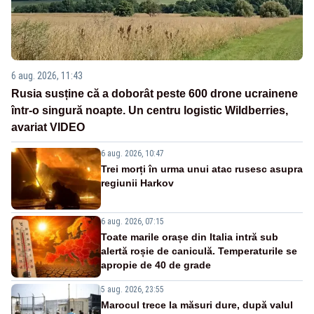
6 aug. 2026, 11:43
Rusia susține că a doborât peste 600 drone ucrainene
într-o singură noapte. Un centru logistic Wildberries,
avariat VIDEO
6 aug. 2026, 10:47
Trei morți în urma unui atac rusesc asupra
regiunii Harkov
6 aug. 2026, 07:15
Toate marile orașe din Italia intră sub
alertă roșie de caniculă. Temperaturile se
apropie de 40 de grade
5 aug. 2026, 23:55
Marocul trece la măsuri dure, după valul