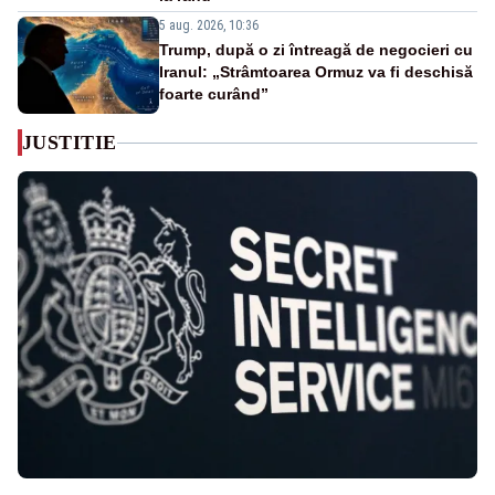
5 aug. 2026, 10:36
Trump, după o zi întreagă de negocieri cu
Iranul: „Strâmtoarea Ormuz va fi deschisă
foarte curând”
JUSTITIE