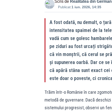
Scris de
Realitatea din German
Publicat:
1 iun. 2026, 14:35
A fost odată, nu demult, o țară
intensitatea spaimei de la tele
vadă cum se golesc hambarele ș
pe ziduri au fost urcați strigăt
că vin monștrii, că cerul se p
și supunerea oarbă. Dar ce se 
că apără stâna sunt exact cei 
este doar o poveste, ci cronic
Trăim într-o Românie în care zgomotul
metodă de guvernare. Dacă deschizi as
sistemului progresist, observi un fen