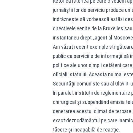
Retorica isterică pe care o vedem apl
jurnaliștii lor de serviciu produce un
îndrăznește să vorbească astăzi desp
directivele venite de la Bruxelles sa
instantaneu drept „agent al Moscovei”
Am văzut recent exemple strigătoare la
public ca serviciile de informații să 
politice ale unor simpli cetățeni car
oficialii statului. Aceasta nu mai este
Securității comuniste sau al Glavlit-ul
În paralel, instituții de reglementar
chirurgical și suspendând emisia telev
generarea acestui climat de teroare i
exact deznodământul pe care inamicii
tăcere și incapabilă de reacție.