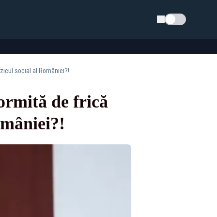
Schimba tema
zicul social al României?!
ormită de frică
omâniei?!