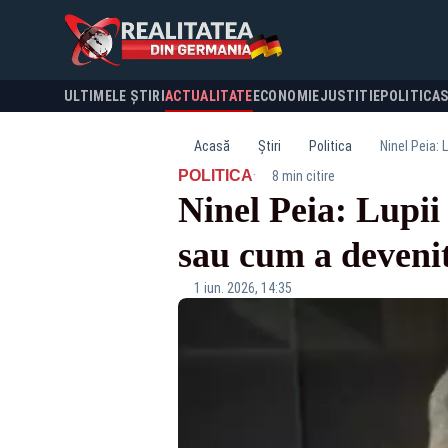
ULTIMELE ȘTIRI
ACTUALITATE
ECONOMIE
JUSTITIE
POLITICA
Acasă
Știri
Politica
Ninel Peia: 
·
POLITICA
8 min citire
Ninel Peia: Lupii 
sau cum a devenit
1 iun. 2026, 14:35