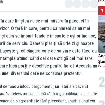
ia
1
 în care liniștea nu se mai măsura în pace, ci în
vizor. O țară în care, pentru ca nimeni să nu mai
i cum se împart feudele în spatele ușilor închise,
orii de serviciu. Oameni plătiți să urle zi și noapte
răbușește și că singura cale de salvare este tăcerea
Anc
întâmplă atunci când cei care strigă cel mai tare
Șan
care lasă porțile deschise pentru fiare? Aceasta nu
Econ
car
a unei diversiuni care ne consumă prezentul.
 de fond a înlocuit argumentul, iar isteria a devenit
tăzi televizorul sau dacă răsfoiești publicațiile aliniate
omen de o agresivitate fără precedent, apariția unui cor