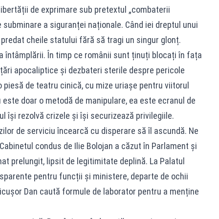
 libertății de exprimare sub pretextul „combaterii
 subminare a siguranței naționale. Când iei dreptul unui
i predat cheile statului fără să tragi un singur glonț.
 întâmplării. În timp ce românii sunt ținuți blocați în fața
ări apocaliptice și dezbateri sterile despre pericole
o piesă de teatru cinică, cu mize uriașe pentru viitorul
u este doar o metodă de manipulare, ea este ecranul de
își rezolvă crizele și își securizează privilegiile.
zilor de serviciu încearcă cu disperare să îl ascundă. Ne
Cabinetul condus de Ilie Bolojan a căzut în Parlament și
t prelungit, lipsit de legitimitate deplină. La Palatul
parente pentru funcții și ministere, departe de ochii
 Nicușor Dan caută formule de laborator pentru a menține