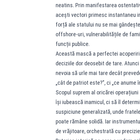
neatins. Prin manifestarea ostentativ
acești vectori primesc instantaneu imu
forță ale statului nu se mai gândește 
offshore-uri, vulnerabilitățile de fam
funcții publice.
Această mască a perfectei acoperiri 
deciziile dor deosebit de tare. Atunci
nevoia să urle mai tare decât prevede 
„cât de patriot este?”, ci „ce anume
Scopul suprem al oricărei operațiuni
își iubească inamicul, ci să îl deter
suspiciune generalizată, unde fratele 
poate rămâne solidă. Iar instrumentu
de vrăjitoare, orchestrată cu precizie