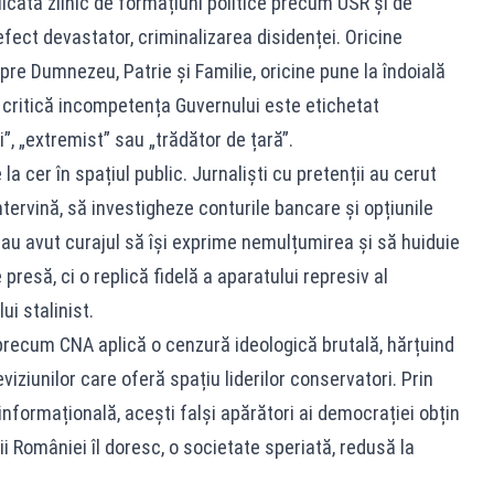
icată zilnic de formațiuni politice precum USR și de
 efect devastator, criminalizarea disidenței. Oricine
re Dumnezeu, Patrie și Familie, oricine pune la îndoială
u critică incompetența Guvernului este etichetat
, „extremist” sau „trădător de țară”.
 cer în spațiul public. Jurnaliști cu pretenții au cerut
intervină, să investigheze conturile bancare și opțiunile
e au avut curajul să își exprime nemulțumirea și să huiduie
 presă, ci o replică fidelă a aparatului represiv al
ui stalinist.
e precum CNA aplică o cenzură ideologică brutală, hărțuind
iziunilor care oferă spațiu liderilor conservatori. Prin
nformațională, acești falși apărători ai democrației obțin
 României îl doresc, o societate speriată, redusă la