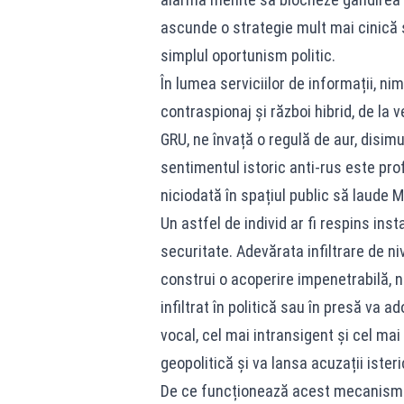
ascunde o strategie mult mai cinică
simplul oportunism politic.
În lumea serviciilor de informații, n
contraspionaj și război hibrid, de la
GRU, ne învață o regulă de aur, disim
sentimentul istoric anti-rus este prof
niciodată în spațiul public să laude 
Un astfel de individ ar fi respins ins
securitate. Adevărata infiltrare de ni
construi o acoperire impenetrabilă, n
infiltrat în politică sau în presă va a
vocal, cel mai intransigent și cel mai r
geopolitică și va lansa acuzații isteri
De ce funcționează acest mecanism? 