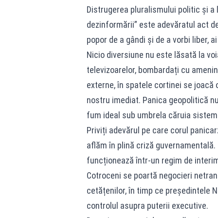
Distrugerea pluralismului politic și a
dezinformării” este adevăratul act de
popor de a gândi și de a vorbi liber, a
Nicio diversiune nu este lăsată la voia
televizoarelor, bombardați cu ameninț
externe, în spatele cortinei se joacă 
nostru imediat. Panica geopolitică n
fum ideal sub umbrela căruia sistemul 
Priviți adevărul pe care corul panicar
aflăm în plină criză guvernamentală. 
funcționează într-un regim de interima
Cotroceni se poartă negocieri netrans
cetățenilor, în timp ce președintele
controlul asupra puterii executive.