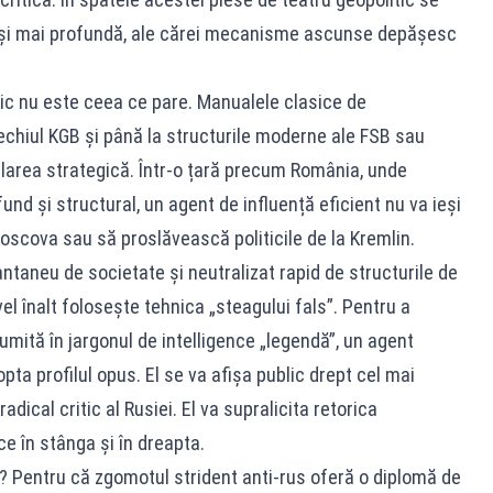
 și mai profundă, ale cărei mecanisme ascunse depășesc
imic nu este ceea ce pare. Manualele clasice de
 vechiul KGB și până la structurile moderne ale FSB sau
ularea strategică. Într-o țară precum România, unde
und și structural, un agent de influență eficient nu va ieși
Moscova sau să proslăvească politicile de la Kremlin.
tantaneu de societate și neutralizat rapid de structurile de
vel înalt folosește tehnica „steagului fals”. Pentru a
umită în jargonul de intelligence „legendă”, un agent
dopta profilul opus. El se va afișa public drept cel mai
adical critic al Rusiei. El va supralicita retorica
ce în stânga și în dreapta.
Pentru că zgomotul strident anti-rus oferă o diplomă de