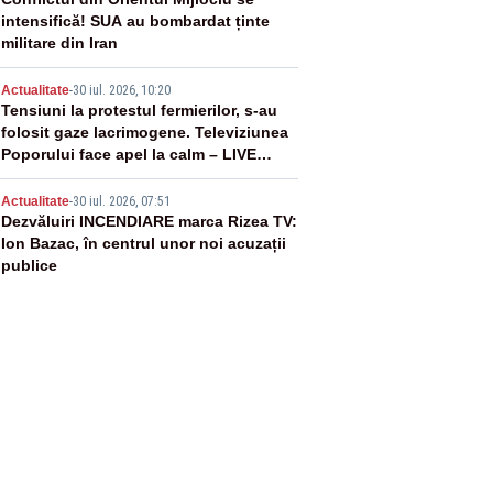
3
intensifică! SUA au bombardat ținte
militare din Iran
4
Actualitate
-
30 iul. 2026, 10:20
Tensiuni la protestul fermierilor, s-au
folosit gaze lacrimogene. Televiziunea
Poporului face apel la calm – LIVE
TEXT
5
Actualitate
-
30 iul. 2026, 07:51
Dezvăluiri INCENDIARE marca Rizea TV:
Ion Bazac, în centrul unor noi acuzații
publice