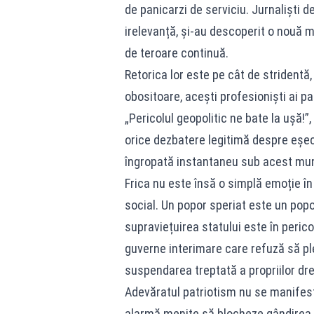
de panicarzi de serviciu. Jurnaliști de
irelevanță, și-au descoperit o nouă m
de teroare continuă.
Retorica lor este pe cât de stridentă,
obositoare, acești profesioniști ai pa
„Pericolul geopolitic ne bate la ușă!”
orice dezbatere legitimă despre eșec
îngropată instantaneu sub acest mun
Frica nu este însă o simplă emoție în 
social. Un popor speriat este un pop
supraviețuirea statului este în pericol
guverne interimare care refuză să plec
suspendarea treptată a propriilor drept
Adevăratul patriotism nu se manifestă 
alarmă menite să blocheze gândirea cr