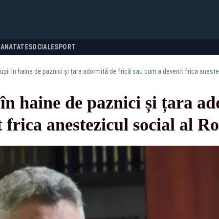
SANATATE
SOCIALE
SPORT
Lupii în haine de paznici și țara adormită de frică sau cum a devenit frica aneste
în haine de paznici și țara ad
 frica anestezicul social al R