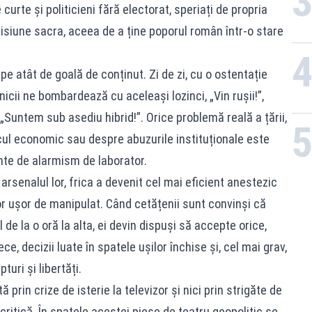
 curte și politicieni fără electorat, speriați de propria
isiune sacra, aceea de a ține poporul român într-o stare
 pe atât de goală de conținut. Zi de zi, cu o ostentație
nicii ne bombardează cu aceleași lozinci, „Vin rușii!”,
, „Suntem sub asediu hibrid!”. Orice problemă reală a țării,
ul economic sau despre abuzurile instituționale este
te de alarmism de laborator.
arsenalul lor, frica a devenit cel mai eficient anestezic
or ușor de manipulat. Când cetățenii sunt convinși că
 de la o oră la alta, ei devin dispuși să accepte orice,
e, decizii luate în spatele ușilor închise și, cel mai grav,
uri și libertăți.
prin crize de isterie la televizor și nici prin strigăte de
itică. În spatele acestei piese de teatru geopolitic se