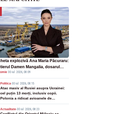
heta explozivă Ana Maria Păcuraru:
tierul Damen Mangalia, dosarul
omie
·
30 iul. 2026, 08:09
e scufundă apărarea României
2
Politica
-
30 iul. 2026, 08:15
Atac masiv al Rusiei asupra Ucrainei:
cel puțin 13 morți, inclusiv copii.
Polonia a ridicat avioanele de
vânătoare
Actualitate
-
30 iul. 2026, 08:23
Conflictul din Orientul Mijlociu se