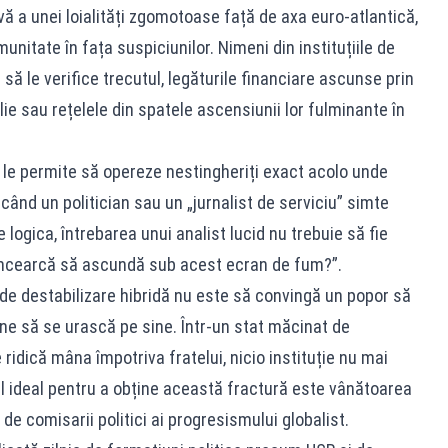
ă a unei loialități zgomotoase față de axa euro-atlantică,
nitate în fața suspiciunilor. Nimeni din instituțiile de
să le verifice trecutul, legăturile financiare ascunse prin
ilie sau rețelele din spatele ascensiunii lor fulminante în
le permite să opereze nestingheriți exact acolo unde
 când un politician sau un „jurnalist de serviciu” simte
logica, întrebarea unui analist lucid nu trebuie să fie
 încearcă să ascundă sub acest ecran de fum?”.
 de destabilizare hibridă nu este să convingă un popor să
mine să se urască pe sine. Într-un stat măcinat de
ridică mâna împotriva fratelui, nicio instituție nu mai
l ideal pentru a obține această fractură este vânătoarea
 de comisarii politici ai progresismului globalist.