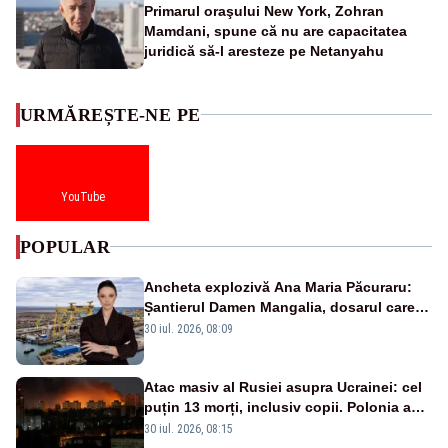
Primarul oraşului New York, Zohran
Mamdani, spune că nu are capacitatea
juridică să-l aresteze pe Netanyahu
URMĂREȘTE-NE PE
YouTube
POPULAR
Ancheta explozivă Ana Maria Păcuraru:
Șantierul Damen Mangalia, dosarul care
scufundă apărarea României
30 iul. 2026, 08:09
Atac masiv al Rusiei asupra Ucrainei: cel
puțin 13 morți, inclusiv copii. Polonia a
ridicat avioanele de vânătoare
30 iul. 2026, 08:15