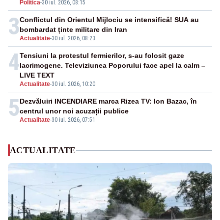
Politica
-
30 iul. 2026, 08:15
3
Conflictul din Orientul Mijlociu se intensifică! SUA au
bombardat ținte militare din Iran
Actualitate
-
30 iul. 2026, 08:23
4
Tensiuni la protestul fermierilor, s-au folosit gaze
lacrimogene. Televiziunea Poporului face apel la calm –
LIVE TEXT
Actualitate
-
30 iul. 2026, 10:20
5
Dezvăluiri INCENDIARE marca Rizea TV: Ion Bazac, în
centrul unor noi acuzații publice
Actualitate
-
30 iul. 2026, 07:51
ACTUALITATE