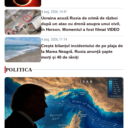
4 aug. 2026, 14:41
Ucraina acuză Rusia de crimă de război
după un atac cu dronă asupra unui civil,
în Herson. Momentul a fost filmat VIDEO
4 aug. 2026, 11:14
Crește bilanțul incidentului de pe plaja de
la Marea Neagră. Rusia anunță șapte
morți și 40 de răniți
POLITICA