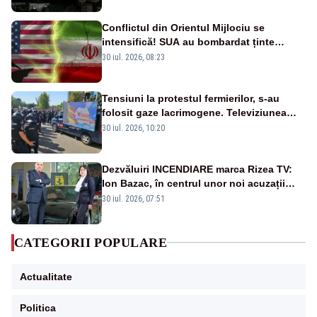
Conflictul din Orientul Mijlociu se
intensifică! SUA au bombardat ținte
militare din Iran
30 iul. 2026, 08:23
Tensiuni la protestul fermierilor, s-au
folosit gaze lacrimogene. Televiziunea
Poporului face apel la calm – LIVE TEXT
30 iul. 2026, 10:20
Dezvăluiri INCENDIARE marca Rizea TV:
Ion Bazac, în centrul unor noi acuzații
publice
30 iul. 2026, 07:51
CATEGORII POPULARE
Actualitate
Politica