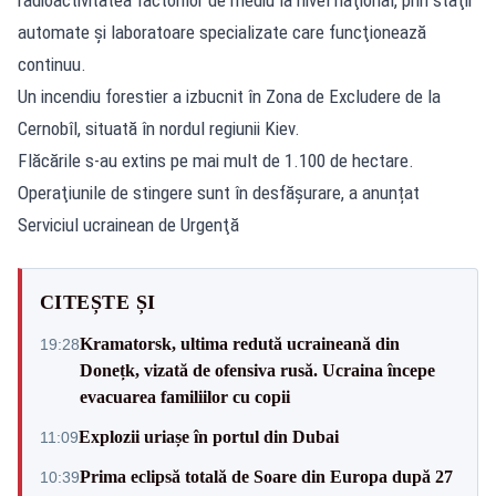
automate şi laboratoare specializate care funcţionează
continuu.
Un incendiu forestier a izbucnit în Zona de Excludere de la
Cernobîl, situată în nordul regiunii Kiev.
Flăcările s-au extins pe mai mult de 1.100 de hectare.
Operaţiunile de stingere sunt în desfășurare, a anunțat
Serviciul ucrainean de Urgenţă
CITEȘTE ȘI
Kramatorsk, ultima redută ucraineană din
19:28
Donețk, vizată de ofensiva rusă. Ucraina începe
evacuarea familiilor cu copii
Explozii uriașe în portul din Dubai
11:09
Prima eclipsă totală de Soare din Europa după 27
10:39