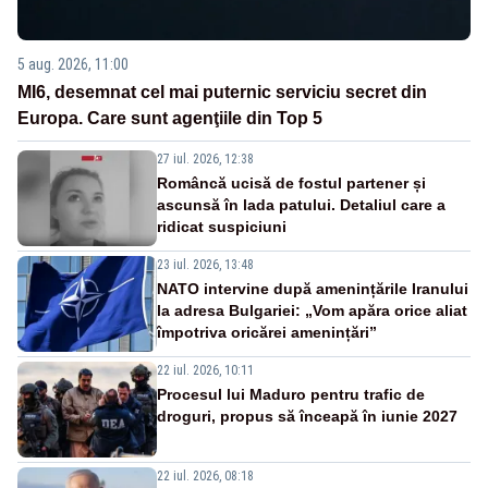
5 aug. 2026, 11:00
MI6, desemnat cel mai puternic serviciu secret din
Europa. Care sunt agenţiile din Top 5
27 iul. 2026, 12:38
Româncă ucisă de fostul partener și
ascunsă în lada patului. Detaliul care a
ridicat suspiciuni
23 iul. 2026, 13:48
NATO intervine după amenințările Iranului
la adresa Bulgariei: „Vom apăra orice aliat
împotriva oricărei amenințări”
22 iul. 2026, 10:11
Procesul lui Maduro pentru trafic de
droguri, propus să înceapă în iunie 2027
22 iul. 2026, 08:18