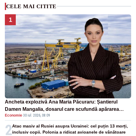
CELE MAI CITITE
1
Ancheta explozivă Ana Maria Păcuraru: Șantierul
Damen Mangalia, dosarul care scufundă apărarea
Economie
·
30 iul. 2026, 08:09
României
2
Atac masiv al Rusiei asupra Ucrainei: cel puțin 13 morți,
inclusiv copii. Polonia a ridicat avioanele de vânătoare