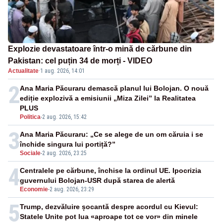
Explozie devastatoare într-o mină de cărbune din
Pakistan: cel puțin 34 de morți - VIDEO
Actualitate
·
1 aug. 2026, 14:01
2
Ana Maria Păcuraru demască planul lui Bolojan. O nouă
ediție explozivă a emisiunii „Miza Zilei” la Realitatea
PLUS
Politica
-
2 aug. 2026, 15:42
3
Ana Maria Păcuraru: „Ce se alege de un om căruia i se
închide singura lui portiță?”
Sociale
-
2 aug. 2026, 23:25
4
Centralele pe cărbune, închise la ordinul UE. Ipocrizia
guvernului Bolojan-USR după starea de alertă
Economie
-
2 aug. 2026, 23:29
5
Trump, dezvăluire șocantă despre acordul cu Kievul:
Statele Unite pot lua «aproape tot ce vor» din minele