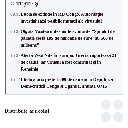
CITEȘTE ȘI
Ebola se extinde în RD Congo. Autoritățile
09:38
investighează posibile mutații ale virusului
Olguța Vasilescu dezminte zvonurile:”Spitalul de
08:33
paliație costă 199 de milioane de euro, nu 500 de
milioane”
Alertă West Nile în Europa: Grecia raportează 21
15:37
de cazuri, iar virusul a fost confirmat și în
România
Ebola a ucis peste 1.000 de oameni în Republica
15:14
Democratică Congo și Uganda, anunță OMS
Distribuie articolul