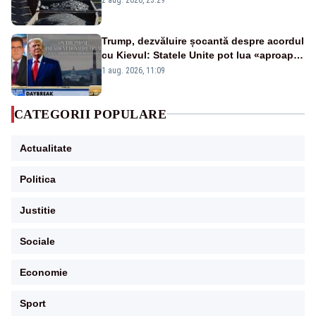
Trump, dezvăluire șocantă despre acordul
cu Kievul: Statele Unite pot lua «aproape
tot ce vor» din minele Ucrainei”
1 aug. 2026, 11:09
CATEGORII POPULARE
Actualitate
Politica
Justitie
Sociale
Economie
Sport