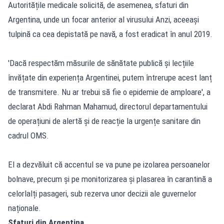
Autoritățile medicale solicită, de asemenea, sfaturi din
Argentina, unde un focar anterior al virusului Anzi, aceeași
tulpină ca cea depistată pe navă, a fost eradicat în anul 2019.
'Dacă respectăm măsurile de sănătate publică și lecțiile
învățate din experiența Argentinei, putem întrerupe acest lanț
de transmitere. Nu ar trebui să fie o epidemie de amploare', a
declarat Abdi Rahman Mahamud, directorul departamentului
de operațiuni de alertă și de reacție la urgențe sanitare din
cadrul OMS.
El a dezvăluit că accentul se va pune pe izolarea persoanelor
bolnave, precum și pe monitorizarea și plasarea în carantină a
celorlalți pasageri, sub rezerva unor decizii ale guvernelor
naționale.
Sfaturi din Argentina