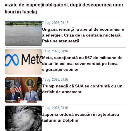
vizate de inspecții obligatorii, după descoperirea unor
fisuri în fuselaj
7 aug. 2026, 09:15
Ungaria renunță la apelul de economisire
a energiei. Criza de la centrala nucleară
Paks se atenuează
7 aug. 2026, 08:07
Meta, sancționată cu 567 de milioane de
dolari în cel mai sever verdict pe tema
siguranței copiilor
7 aug. 2026, 08:03
Trump neagă că SUA se confruntă cu un
deficit de armament
7 aug. 2026, 08:01
Japonia ordonă evacuări în așteptarea
taifunului Dolphin