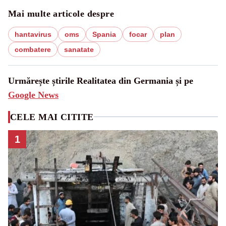
Mai multe articole despre
hantavirus
oms
Spania
focar
plan
combatere
sanatate
Urmărește știrile Realitatea din Germania și pe
Google News
CELE MAI CITITE
1