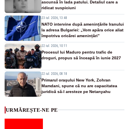
ascunsă în lada patului. Detaliul care a
ridicat suspiciuni
23 iul. 2026, 13:48
NATO intervine după amenințările Iranului
la adresa Bulgariei: „Vom apăra orice aliat
împotriva oricărei amenințări”
22 iul. 2026, 10:11
Procesul lui Maduro pentru trafic de
droguri, propus să înceapă în iunie 2027
22 iul. 2026, 08:18
Primarul oraşului New York, Zohran
Mamdani, spune că nu are capacitatea
juridică să-l aresteze pe Netanyahu
URMĂREȘTE-NE PE