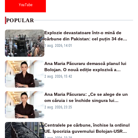
YouTube
POPULAR
Explozie devastatoare într-o mină de
cărbune din Pakistan: cel puțin 34 de
morți - VIDEO
1 aug. 2026, 14:01
Ana Maria Păcuraru demască planul lui
Bolojan. O nouă ediție explozivă a
emisiunii „Miza Zilei” la Realitatea PLUS
2 aug. 2026, 15:42
Ana Maria Păcuraru: „Ce se alege de un
om căruia i se închide singura lui
portiță?”
2 aug. 2026, 23:25
Centralele pe cărbune, închise la ordinul
UE. Ipocrizia guvernului Bolojan-USR
după starea de alertă
2 aug. 2026, 23:29