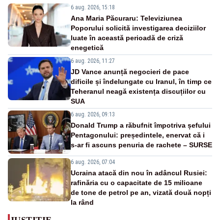
6 aug. 2026, 15:18
Ana Maria Păcuraru: Televiziunea
Poporului solicită investigarea deciziilor
luate în această perioadă de criză
enegetică
6 aug. 2026, 11:27
JD Vance anunță negocieri de pace
dificile și îndelungate cu Iranul, în timp ce
Teheranul neagă existența discuțiilor cu
SUA
6 aug. 2026, 09:13
Donald Trump a răbufnit împotriva șefului
Pentagonului: președintele, enervat că i
s-ar fi ascuns penuria de rachete – SURSE
6 aug. 2026, 07:04
Ucraina atacă din nou în adâncul Rusiei:
rafinăria cu o capacitate de 15 milioane
de tone de petrol pe an, vizată două nopți
la rând