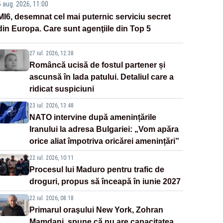
5 aug. 2026, 11:00
MI6, desemnat cel mai puternic serviciu secret
din Europa. Care sunt agenţiile din Top 5
27 iul. 2026, 12:38
Româncă ucisă de fostul partener și
ascunsă în lada patului. Detaliul care a
ridicat suspiciuni
23 iul. 2026, 13:48
NATO intervine după amenințările
Iranului la adresa Bulgariei: „Vom apăra
orice aliat împotriva oricărei amenințări”
22 iul. 2026, 10:11
Procesul lui Maduro pentru trafic de
droguri, propus să înceapă în iunie 2027
22 iul. 2026, 08:18
Primarul oraşului New York, Zohran
Mamdani, spune că nu are capacitatea