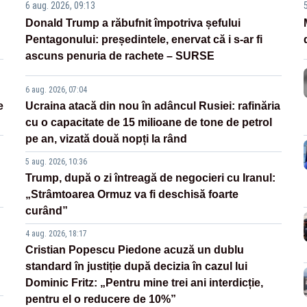
6 aug. 2026, 09:13
Donald Trump a răbufnit împotriva șefului
Pentagonului: președintele, enervat că i s-ar fi
ascuns penuria de rachete – SURSE
6 aug. 2026, 07:04
e
Ucraina atacă din nou în adâncul Rusiei: rafinăria
cu o capacitate de 15 milioane de tone de petrol
pe an, vizată două nopți la rând
5 aug. 2026, 10:36
Trump, după o zi întreagă de negocieri cu Iranul:
„Strâmtoarea Ormuz va fi deschisă foarte
curând”
4 aug. 2026, 18:17
Cristian Popescu Piedone acuză un dublu
standard în justiție după decizia în cazul lui
Dominic Fritz: „Pentru mine trei ani interdicție,
pentru el o reducere de 10%”