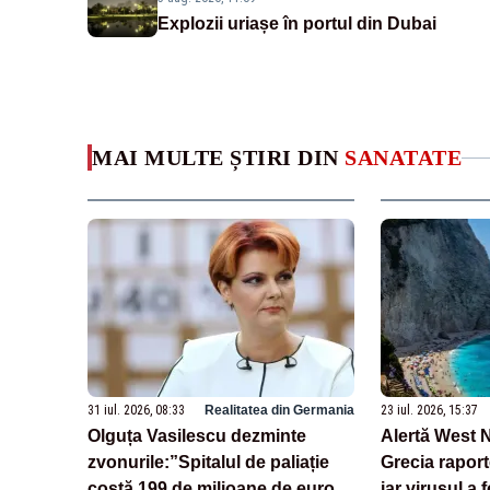
Explozii uriașe în portul din Dubai
MAI MULTE ȘTIRI DIN
SANATATE
31 iul. 2026, 08:33
Realitatea din Germania
23 iul. 2026, 15:37
Olguța Vasilescu dezminte
Alertă West N
zvonurile:”Spitalul de paliație
Grecia raport
costă 199 de milioane de euro,
iar virusul a 