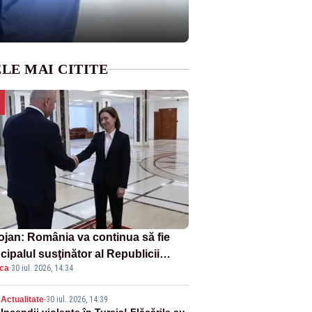
LE MAI CITITE
ojan: România va continua să fie
cipalul susţinător al Republicii
ica
·
30 iul. 2026, 14:34
dova la nivelul Uniunii Europene
Actualitate
-
30 iul. 2026, 14:39