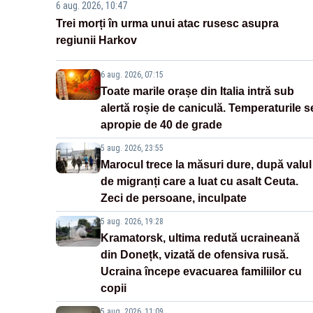
6 aug. 2026, 10:47
Trei morți în urma unui atac rusesc asupra
regiunii Harkov
6 aug. 2026, 07:15
Toate marile orașe din Italia intră sub
alertă roșie de caniculă. Temperaturile s
apropie de 40 de grade
5 aug. 2026, 23:55
Marocul trece la măsuri dure, după valul
de migranți care a luat cu asalt Ceuta.
Zeci de persoane, inculpate
5 aug. 2026, 19:28
Kramatorsk, ultima redută ucraineană
din Donețk, vizată de ofensiva rusă.
Ucraina începe evacuarea familiilor cu
copii
5 aug. 2026, 11:09