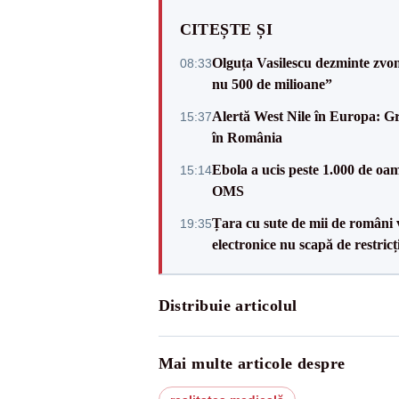
CITEȘTE ȘI
Olguța Vasilescu dezminte zvonu
08:33
nu 500 de milioane”
Alertă West Nile în Europa: Gre
15:37
în România
Ebola a ucis peste 1.000 de o
15:14
OMS
Țara cu sute de mii de români vr
19:35
electronice nu scapă de restricți
Distribuie articolul
Mai multe articole despre