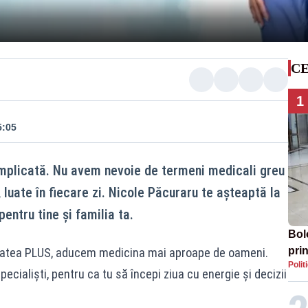
CE
1
5:05
omplicată. Nu avem nevoie de termeni medicali greu
, luate în fiecare zi. Nicole Păcuraru te așteaptă la
entru tine și familia ta.
Bol
prin
alitatea PLUS, aducem medicina mai aproape de oameni.
Polit
Mol
specialiști, pentru ca tu să începi ziua cu energie și decizii