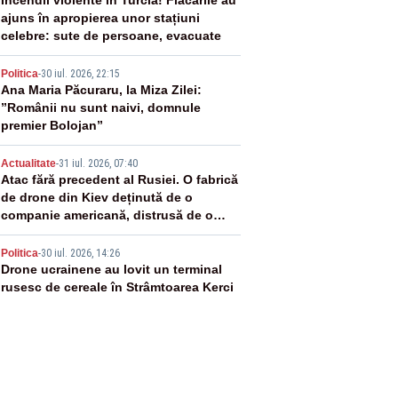
2
Incendii violente în Turcia! Flăcările au
ajuns în apropierea unor stațiuni
celebre: sute de persoane, evacuate
3
Politica
-
30 iul. 2026, 22:15
Ana Maria Păcuraru, la Miza Zilei:
”Românii nu sunt naivi, domnule
premier Bolojan”
4
Actualitate
-
31 iul. 2026, 07:40
Atac fără precedent al Rusiei. O fabrică
de drone din Kiev deținută de o
companie americană, distrusă de o
rachetă rusească
5
Politica
-
30 iul. 2026, 14:26
Drone ucrainene au lovit un terminal
rusesc de cereale în Strâmtoarea Kerci