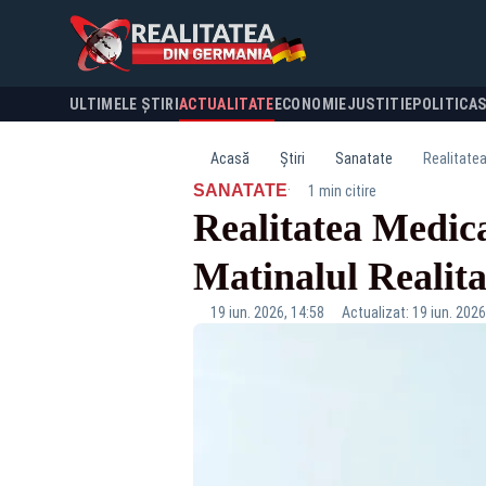
ULTIMELE ȘTIRI
ACTUALITATE
ECONOMIE
JUSTITIE
POLITICA
Acasă
Știri
Sanatate
Realitatea
·
SANATATE
1 min citire
Realitatea Medica
Matinalul Realit
19 iun. 2026, 14:58
Actualizat: 19 iun. 2026