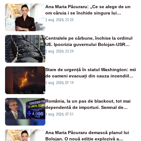
Ana Maria Păcuraru: „Ce se alege de un
om căruia i se închide singura lui
portiță?”
2 aug. 2026, 23:25
Centralele pe cărbune, închise la ordinul
UE. Ipocrizia guvernului Bolojan-USR
după starea de alertă
2 aug. 2026, 23:29
Stare de urgență în statul Washington: mii
de oameni evacuați din cauza incendiilor
puternice de vegetație
3 aug. 2026, 07:19
România, la un pas de blackout, tot mai
dependentă de importuri. Semnal de
alarmă tras de un expert în energie
3 aug. 2026, 07:51
Ana Maria Păcuraru demască planul lui
Bolojan. O nouă ediție explozivă a