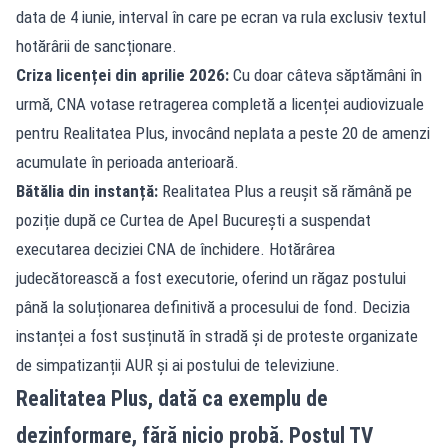
data de 4 iunie, interval în care pe ecran va rula exclusiv textul
hotărârii de sancționare.
Criza licenței din aprilie 2026:
Cu doar câteva săptămâni în
urmă, CNA votase retragerea completă a licenței audiovizuale
pentru Realitatea Plus, invocând neplata a peste 20 de amenzi
acumulate în perioada anterioară.
Bătălia din instanță:
Realitatea Plus a reușit să rămână pe
poziție după ce Curtea de Apel București a suspendat
executarea deciziei CNA de închidere. Hotărârea
judecătorească a fost executorie, oferind un răgaz postului
până la soluționarea definitivă a procesului de fond. Decizia
instanței a fost susținută în stradă și de proteste organizate
de simpatizanții AUR și ai postului de televiziune.
Realitatea Plus, dată ca exemplu de
dezinformare, fără nicio probă. Postul TV