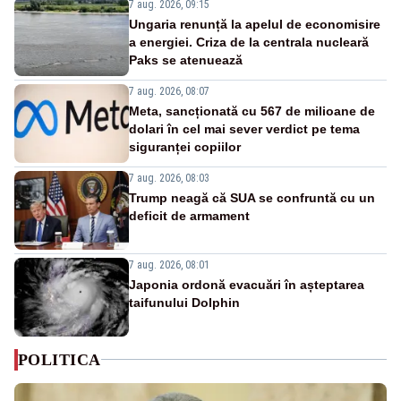
7 aug. 2026, 09:15
Ungaria renunță la apelul de economisire
a energiei. Criza de la centrala nucleară
Paks se atenuează
7 aug. 2026, 08:07
Meta, sancționată cu 567 de milioane de
dolari în cel mai sever verdict pe tema
siguranței copiilor
7 aug. 2026, 08:03
Trump neagă că SUA se confruntă cu un
deficit de armament
7 aug. 2026, 08:01
Japonia ordonă evacuări în așteptarea
taifunului Dolphin
POLITICA