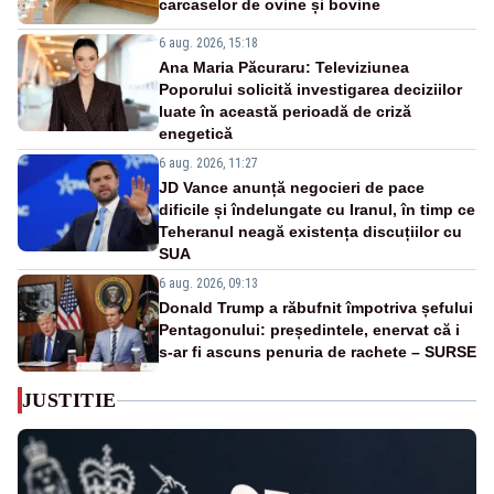
carcaselor de ovine și bovine
6 aug. 2026, 15:18
Ana Maria Păcuraru: Televiziunea
Poporului solicită investigarea deciziilor
luate în această perioadă de criză
enegetică
6 aug. 2026, 11:27
JD Vance anunță negocieri de pace
dificile și îndelungate cu Iranul, în timp ce
Teheranul neagă existența discuțiilor cu
SUA
6 aug. 2026, 09:13
Donald Trump a răbufnit împotriva șefului
Pentagonului: președintele, enervat că i
s-ar fi ascuns penuria de rachete – SURSE
JUSTITIE