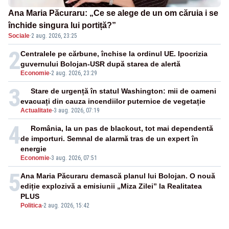
Ana Maria Păcuraru: „Ce se alege de un om căruia i se
închide singura lui portiță?”
Sociale
·
2 aug. 2026, 23:25
2
Centralele pe cărbune, închise la ordinul UE. Ipocrizia
guvernului Bolojan-USR după starea de alertă
Economie
-
2 aug. 2026, 23:29
3
Stare de urgență în statul Washington: mii de oameni
evacuați din cauza incendiilor puternice de vegetație
Actualitate
-
3 aug. 2026, 07:19
4
România, la un pas de blackout, tot mai dependentă
de importuri. Semnal de alarmă tras de un expert în
energie
Economie
-
3 aug. 2026, 07:51
5
Ana Maria Păcuraru demască planul lui Bolojan. O nouă
ediție explozivă a emisiunii „Miza Zilei” la Realitatea
PLUS
Politica
-
2 aug. 2026, 15:42