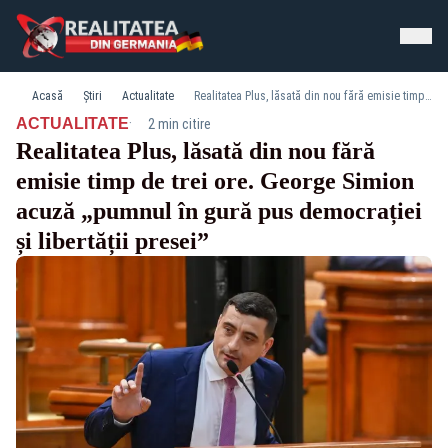
Acasă
Știri
Actualitate
Realitatea Plus, lăsată din nou fără emisie timp de trei ore. George Simion acuză „pumnul în gură pus democrației și libertății presei”
·
ACTUALITATE
2 min citire
Realitatea Plus, lăsată din nou fără
emisie timp de trei ore. George Simion
acuză „pumnul în gură pus democrației
și libertății presei”