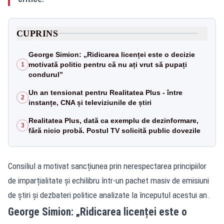
CUPRINS
George Simion: „Ridicarea licenței este o decizie
motivată politic pentru că nu ați vrut să pupați
1
condurul”
Un an tensionat pentru Realitatea Plus - între
2
instanțe, CNA și televiziunile de știri
Realitatea Plus, dată ca exemplu de dezinformare,
3
fără nicio probă. Postul TV solicită public dovezile
Consiliul a motivat sancțiunea prin nerespectarea principiilor
de imparțialitate și echilibru într-un pachet masiv de emisiuni
de știri și dezbateri politice analizate la începutul acestui an.
George Simion: „Ridicarea licenței este o