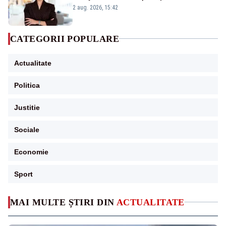
emisiunii „Miza Zilei” la Realitatea PLUS
2 aug. 2026, 15:42
CATEGORII POPULARE
Actualitate
Politica
Justitie
Sociale
Economie
Sport
MAI MULTE ȘTIRI DIN
ACTUALITATE