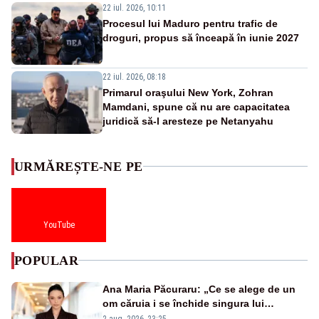
22 iul. 2026, 10:11
Procesul lui Maduro pentru trafic de
droguri, propus să înceapă în iunie 2027
22 iul. 2026, 08:18
Primarul oraşului New York, Zohran
Mamdani, spune că nu are capacitatea
juridică să-l aresteze pe Netanyahu
URMĂREȘTE-NE PE
YouTube
POPULAR
Ana Maria Păcuraru: „Ce se alege de un
om căruia i se închide singura lui
portiță?”
2 aug. 2026, 23:25