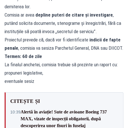
demiterea lor.
Comisia ar avea
depline puteri de citare și investigare
,
putând solicita documente, stenograme și înregistrări, fără ca
instituțiile să poată invoca „secretul de serviciu”.
Proiectul prevede că, dacă vor fi identificate
indicii de fapte
penale
, comisia va sesiza Parchetul General, DNA sau DIICOT.
Termen: 60 de zile
La finalul anchetei, comisia trebuie să prezinte un raport cu:
propuneri legislative,
eventuale sesiz
CITEȘTE ȘI
Alertă în aviație! Sute de avioane Boeing 737
10:39
MAX, vizate de inspecții obligatorii, după
descoperirea unor fisuri în fuselaj