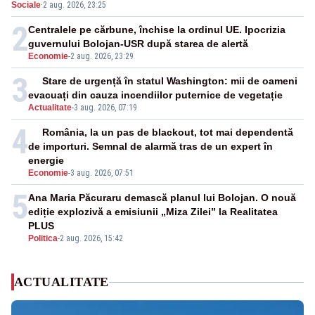
Sociale
·
2 aug. 2026, 23:25
2
Centralele pe cărbune, închise la ordinul UE. Ipocrizia
guvernului Bolojan-USR după starea de alertă
Economie
-
2 aug. 2026, 23:29
3
Stare de urgență în statul Washington: mii de oameni
evacuați din cauza incendiilor puternice de vegetație
Actualitate
-
3 aug. 2026, 07:19
4
România, la un pas de blackout, tot mai dependentă
de importuri. Semnal de alarmă tras de un expert în
energie
Economie
-
3 aug. 2026, 07:51
5
Ana Maria Păcuraru demască planul lui Bolojan. O nouă
ediție explozivă a emisiunii „Miza Zilei” la Realitatea
PLUS
Politica
-
2 aug. 2026, 15:42
ACTUALITATE