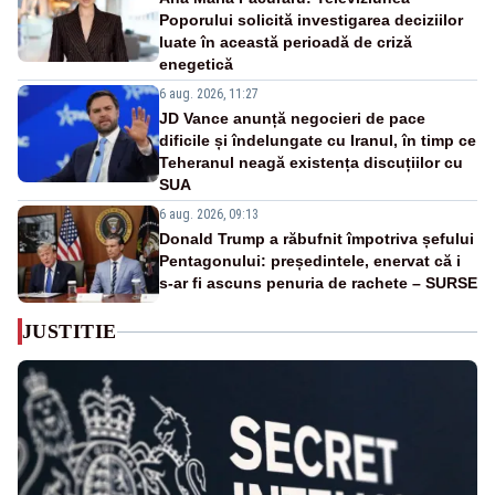
Poporului solicită investigarea deciziilor
luate în această perioadă de criză
enegetică
6 aug. 2026, 11:27
JD Vance anunță negocieri de pace
dificile și îndelungate cu Iranul, în timp ce
Teheranul neagă existența discuțiilor cu
SUA
6 aug. 2026, 09:13
Donald Trump a răbufnit împotriva șefului
Pentagonului: președintele, enervat că i
s-ar fi ascuns penuria de rachete – SURSE
JUSTITIE