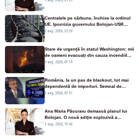
Centralele pe cărbune, închise la ordinul
UE. Ipocrizia guvernului Bolojan-USR
după starea de alertă
2 aug. 2026, 23:29
Stare de urgență în statul Washington: mii
de oameni evacuați din cauza incendiilor
puternice de vegetație
3 aug. 2026, 07:19
România, la un pas de blackout, tot mai
dependentă de importuri. Semnal de
alarmă tras de un expert în energie
3 aug. 2026, 07:51
Ana Maria Păcuraru demască planul lui
Bolojan. O nouă ediție explozivă a
emisiunii „Miza Zilei” la Realitatea PLUS
2 aug. 2026, 15:42