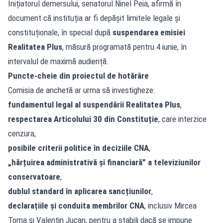
Inițiatorul demersului, senatorul Ninel Peia, afirmă în
document că instituția ar fi depășit limitele legale și
constituționale, în special după
suspendarea emisiei
Realitatea Plus
, măsură programată pentru 4 iunie, în
intervalul de maximă audiență.
Puncte-cheie din proiectul de hotărâre
Comisia de anchetă ar urma să investigheze:
fundamentul legal al suspendării Realitatea Plus
,
respectarea Articolului 30 din Constituție
, care interzice
cenzura,
posibile criterii politice în deciziile CNA
,
„hărțuirea administrativă și financiară” a televiziunilor
conservatoare
,
dublul standard în aplicarea sancțiunilor
,
declarațiile și conduita membrilor CNA
, inclusiv Mircea
Toma și Valentin Jucan, pentru a stabili dacă se impune