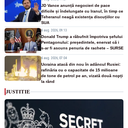
JD Vance anunță negocieri de pace
dificile și îndelungate cu Iranul, în timp ce
Teheranul neagă existența discuțiilor cu
SUA
6 aug. 2026, 09:13
Donald Trump a răbufnit împotriva șefului
Pentagonului: președintele, enervat că i
s-ar fi ascuns penuria de rachete – SURSE
6 aug. 2026, 07:04
Ucraina atacă din nou în adâncul Rusiei:
rafinăria cu o capacitate de 15 milioane
de tone de petrol pe an, vizată două nopți
la rând
JUSTITIE