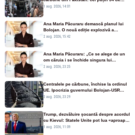
morți - VIDEO
1 aug. 2026, 14:01
Ana Maria Păcuraru demască planul lui
Bolojan. O nouă ediție explozivă a
emisiunii „Miza Zilei” la Realitatea PLUS
2 aug. 2026, 15:42
Ana Maria Păcuraru: „Ce se alege de un
om căruia i se închide singura lui
portiță?”
2 aug. 2026, 23:25
Centralele pe cărbune, închise la ordinul
UE. Ipocrizia guvernului Bolojan-USR
după starea de alertă
2 aug. 2026, 23:29
Trump, dezvăluire șocantă despre acordul
cu Kievul: Statele Unite pot lua «aproape
tot ce vor» din minele Ucrainei”
1 aug. 2026, 11:09