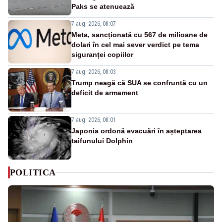
Paks se atenuează
7 aug. 2026, 08:07
Meta, sancționată cu 567 de milioane de
dolari în cel mai sever verdict pe tema
siguranței copiilor
7 aug. 2026, 08:03
Trump neagă că SUA se confruntă cu un
deficit de armament
7 aug. 2026, 08:01
Japonia ordonă evacuări în așteptarea
taifunului Dolphin
POLITICA