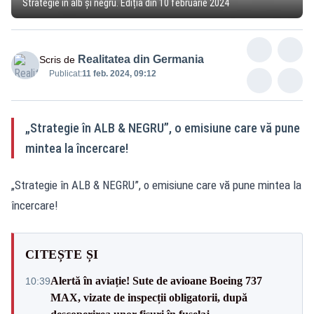
Strategie în alb și negru. Ediția din 10 februarie 2024
Realitatea din Germania
Scris de
Publicat:
11 feb. 2024, 09:12
„Strategie în ALB & NEGRU”, o emisiune care vă pune
mintea la încercare!
„Strategie în ALB & NEGRU”, o emisiune care vă pune mintea la
încercare!
CITEȘTE ȘI
Alertă în aviație! Sute de avioane Boeing 737
10:39
MAX, vizate de inspecții obligatorii, după