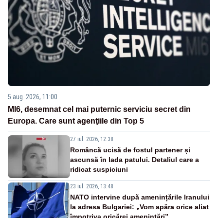
5 aug. 2026, 11:00
MI6, desemnat cel mai puternic serviciu secret din
Europa. Care sunt agenţiile din Top 5
27 iul. 2026, 12:38
Româncă ucisă de fostul partener și
ascunsă în lada patului. Detaliul care a
ridicat suspiciuni
23 iul. 2026, 13:48
NATO intervine după amenințările Iranului
la adresa Bulgariei: „Vom apăra orice aliat
împotriva oricărei amenințări”