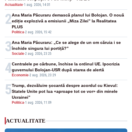
Actualitate
·
1 aug. 2026, 14:01
2
Ana Maria Păcuraru demască planul lui Bolojan. O nouă
ediție explozivă a emisiunii „Miza Zilei” la Realitatea
PLUS
Politica
-
2 aug. 2026, 15:42
3
Ana Maria Păcuraru: „Ce se alege de un om căruia i se
închide singura lui portiță?”
Sociale
-
2 aug. 2026, 23:25
4
Centralele pe cărbune, închise la ordinul UE. Ipocrizia
guvernului Bolojan-USR după starea de alertă
Economie
-
2 aug. 2026, 23:29
5
Trump, dezvăluire șocantă despre acordul cu Kievul:
Statele Unite pot lua «aproape tot ce vor» din minele
Ucrainei”
Politica
-
1 aug. 2026, 11:09
ACTUALITATE