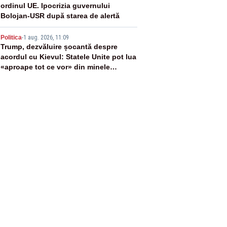
ordinul UE. Ipocrizia guvernului
Bolojan-USR după starea de alertă
5
Politica
-
1 aug. 2026, 11:09
Trump, dezvăluire șocantă despre
acordul cu Kievul: Statele Unite pot lua
«aproape tot ce vor» din minele
Ucrainei”