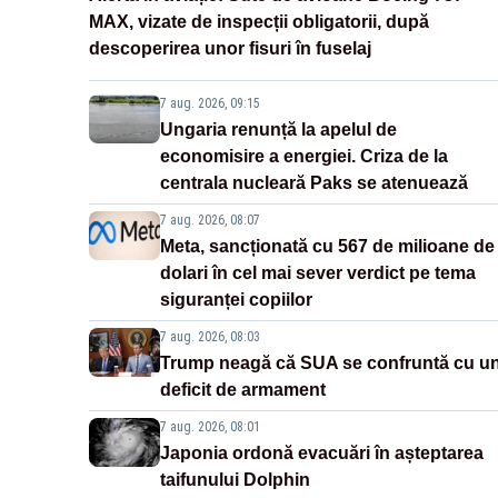
MAX, vizate de inspecții obligatorii, după
descoperirea unor fisuri în fuselaj
7 aug. 2026, 09:15
Ungaria renunță la apelul de
economisire a energiei. Criza de la
centrala nucleară Paks se atenuează
7 aug. 2026, 08:07
Meta, sancționată cu 567 de milioane de
dolari în cel mai sever verdict pe tema
siguranței copiilor
7 aug. 2026, 08:03
Trump neagă că SUA se confruntă cu u
deficit de armament
7 aug. 2026, 08:01
Japonia ordonă evacuări în așteptarea
taifunului Dolphin