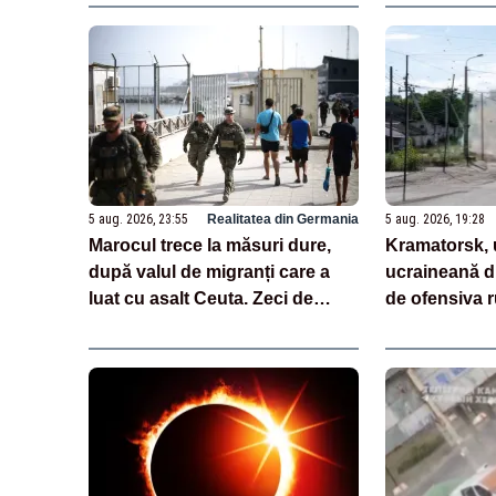
VIDEO
5 aug. 2026, 23:55
Realitatea din Germania
5 aug. 2026, 19:28
Marocul trece la măsuri dure,
Kramatorsk, 
după valul de migranți care a
ucraineană di
luat cu asalt Ceuta. Zeci de
de ofensiva r
persoane, inculpate
începe evacua
copii