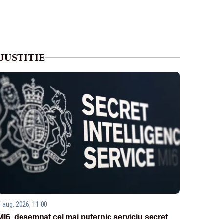
JUSTITIE
5 aug. 2026, 11:00
MI6, desemnat cel mai puternic serviciu secret