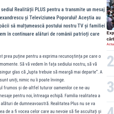
a sediul Realității PLUS pentru a transmite un mesaj
lexandrescu și Televiziunea Poporului! Aceștia au
 păcii să mulțumească postului nostru TV și familiei
m în continuare alături de românii patrioți care
Exp
căr
Actua
mor
t prea puține pentru a exprima recunoștința pe care o
le momente. Să vă vedem în fața sediului nostru, să vă
singur glas că „lupta trebuie să meargă mai departe”. A
nt uniți, nimic nu îi poate învinge.
 frumos și de-altfel tuturor oamenilor ce ne-au
saje pentru noi, întreaga echipă. Familia realitatea a
e alături de dumneavoastră. Realitatea Plus nu se va
a de a fi vocea celor care au nevoie să fie ascultați și