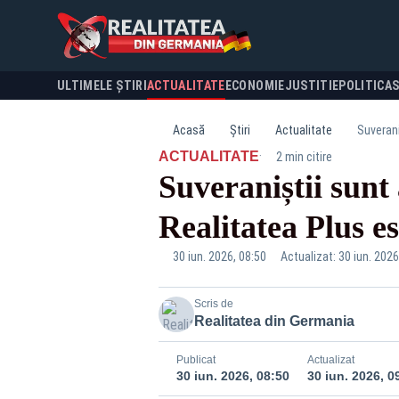
ULTIMELE ȘTIRI
ACTUALITATE
ECONOMIE
JUSTITIE
POLITICA
Acasă
Știri
Actualitate
Suverani
·
ACTUALITATE
2 min citire
Suveraniștii sunt
Realitatea Plus e
30 iun. 2026, 08:50
Actualizat: 30 iun. 2026
Scris de
Realitatea din Germania
Publicat
Actualizat
30 iun. 2026, 08:50
30 iun. 2026, 0