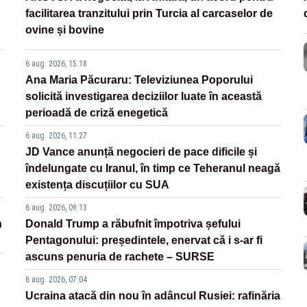
facilitarea tranzitului prin Turcia al carcaselor de
ovine și bovine
6 aug. 2026, 15:18
Ana Maria Păcuraru: Televiziunea Poporului
solicită investigarea deciziilor luate în această
perioadă de criză enegetică
6 aug. 2026, 11:27
JD Vance anunță negocieri de pace dificile și
îndelungate cu Iranul, în timp ce Teheranul neagă
existența discuțiilor cu SUA
6 aug. 2026, 09:13
n
Donald Trump a răbufnit împotriva șefului
Pentagonului: președintele, enervat că i s-ar fi
ascuns penuria de rachete – SURSE
6 aug. 2026, 07:04
Ucraina atacă din nou în adâncul Rusiei: rafinăria