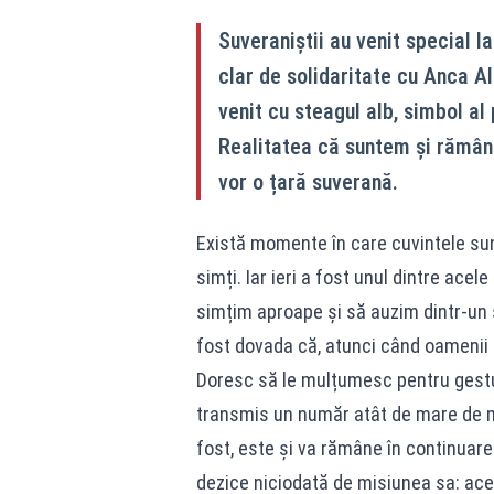
Suveraniștii au venit special l
clar de solidaritate cu Anca A
venit cu steagul alb, simbol al
Realitatea că suntem și rămâne
vor o țară suverană.
Există momente în care cuvintele sun
simți. Iar ieri a fost unul dintre ace
simțim aproape și să auzim dintr-un 
fost dovada că, atunci când oamenii su
Doresc să le mulțumesc pentru gestul
transmis un număr atât de mare de me
fost, este și va rămâne în continuar
dezice niciodată de misiunea sa: acee