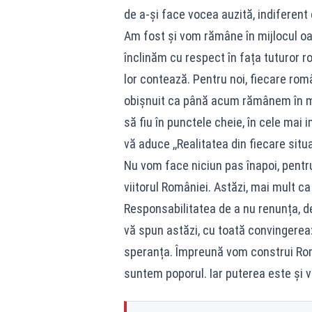
de a-și face vocea auzită, indiferent c
Am fost și vom rămâne în mijlocul oa
înclinăm cu respect în fața tuturor 
lor contează. Pentru noi, fiecare ro
obișnuit ca până acum rămânem în mij
să fiu în punctele cheie, în cele mai i
vă aduce ,,Realitatea din fiecare situa
Nu vom face niciun pas înapoi, pentr
viitorul României. Astăzi, mai mult c
Responsabilitatea de a nu renunța, de
vă spun astăzi, cu toată convingere
speranța. Împreună vom construi Rom
suntem poporul. Iar puterea este și 