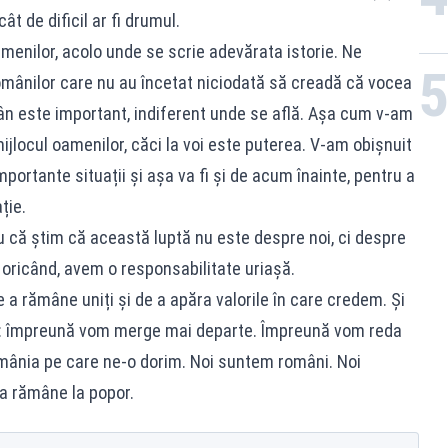
ât de dificil ar fi drumul.
menilor, acolo unde se scrie adevărata istorie. Ne
românilor care nu au încetat niciodată să creadă că vocea
mân este important, indiferent unde se află. Așa cum v-am
locul oamenilor, căci la voi este puterea. V-am obișnuit
mportante situații și așa va fi și de acum înainte, pentru a
ție.
u că știm că această luptă nu este despre noi, ci despre
a oricând, avem o responsabilitate uriașă.
 a rămâne uniți și de a apăra valorile în care credem. Și
a: împreună vom merge mai departe. Împreună vom reda
ânia pe care ne-o dorim. Noi suntem români. Noi
va rămâne la popor.