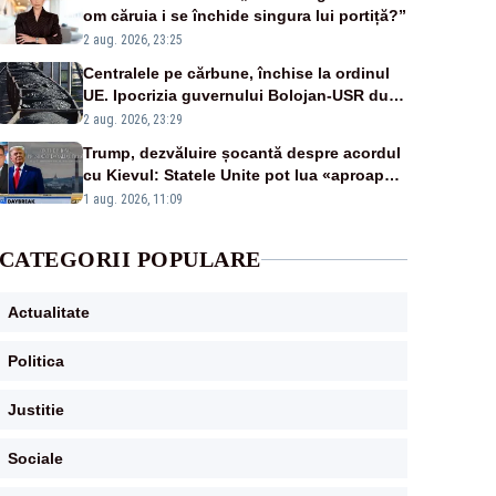
om căruia i se închide singura lui portiță?”
2 aug. 2026, 23:25
Centralele pe cărbune, închise la ordinul
UE. Ipocrizia guvernului Bolojan-USR după
starea de alertă
2 aug. 2026, 23:29
Trump, dezvăluire șocantă despre acordul
cu Kievul: Statele Unite pot lua «aproape
tot ce vor» din minele Ucrainei”
1 aug. 2026, 11:09
CATEGORII POPULARE
Actualitate
Politica
Justitie
Sociale