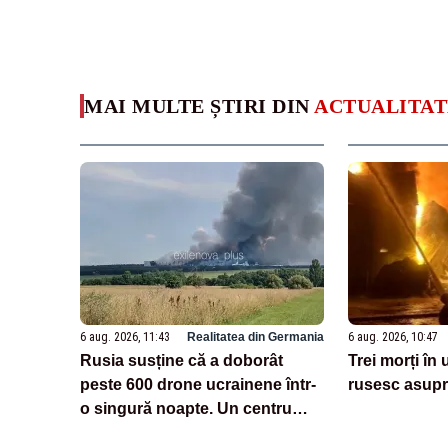
MAI MULTE ȘTIRI DIN
ACTUALITAT
6 aug. 2026, 11:43
Realitatea din Germania
6 aug. 2026, 10:47
Rusia susține că a doborât
Trei morți în
peste 600 drone ucrainene într-
rusesc asupr
o singură noapte. Un centru
logistic Wildberries, avariat