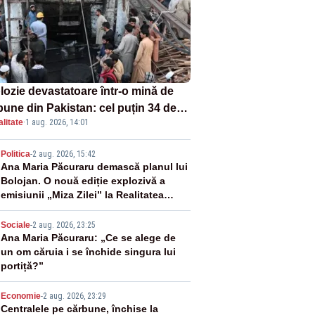
lozie devastatoare într-o mină de
bune din Pakistan: cel puțin 34 de
litate
·
1 aug. 2026, 14:01
ți - VIDEO
2
Politica
-
2 aug. 2026, 15:42
Ana Maria Păcuraru demască planul lui
Bolojan. O nouă ediție explozivă a
emisiunii „Miza Zilei” la Realitatea
PLUS
3
Sociale
-
2 aug. 2026, 23:25
Ana Maria Păcuraru: „Ce se alege de
un om căruia i se închide singura lui
portiță?”
4
Economie
-
2 aug. 2026, 23:29
Centralele pe cărbune, închise la