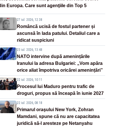
din Europa. Care sunt agenţiile din Top 5
27 iul. 2026, 12:38
Româncă ucisă de fostul partener și
ascunsă în lada patului. Detaliul care a
ridicat suspiciuni
23 iul. 2026, 13:48
NATO intervine după amenințările
Iranului la adresa Bulgariei: „Vom apăra
orice aliat împotriva oricărei amenințări”
22 iul. 2026, 10:11
Procesul lui Maduro pentru trafic de
droguri, propus să înceapă în iunie 2027
22 iul. 2026, 08:18
Primarul oraşului New York, Zohran
Mamdani, spune că nu are capacitatea
juridică să-l aresteze pe Netanyahu