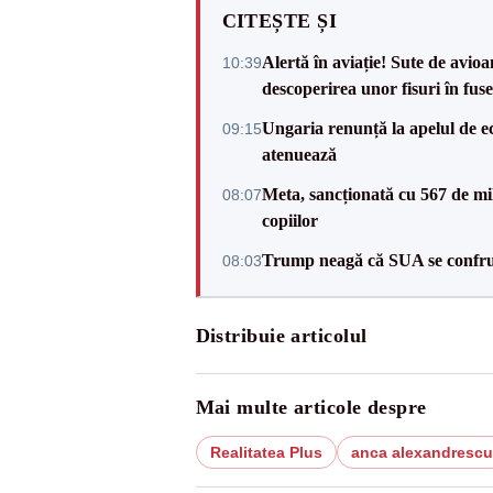
CITEȘTE ȘI
Alertă în aviație! Sute de avio
10:39
descoperirea unor fisuri în fuse
Ungaria renunță la apelul de ec
09:15
atenuează
Meta, sancționată cu 567 de mil
08:07
copiilor
Trump neagă că SUA se confru
08:03
Distribuie articolul
Mai multe articole despre
Realitatea Plus
anca alexandrescu