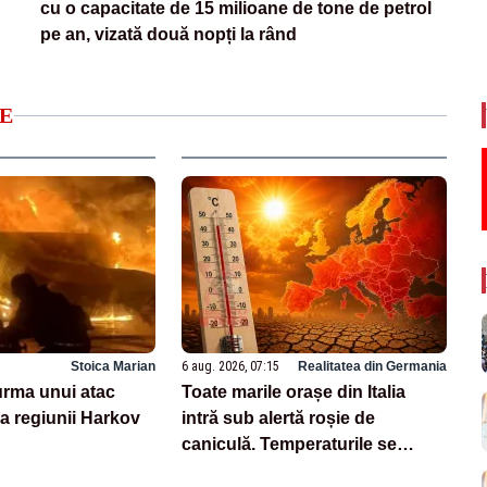
cu o capacitate de 15 milioane de tone de petrol
pe an, vizată două nopți la rând
E
Stoica Marian
6 aug. 2026, 07:15
Realitatea din Germania
 urma unui atac
Toate marile orașe din Italia
a regiunii Harkov
intră sub alertă roșie de
caniculă. Temperaturile se
apropie de 40 de grade