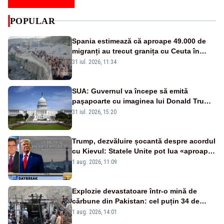
POPULAR
Spania estimează că aproape 49.000 de
migranți au trecut granița cu Ceuta în
ultimele 24 de ore. Bilanțul morților a
31 iul. 2026, 11:34
ajuns la 19
SUA: Guvernul va începe să emită
paşapoarte cu imaginea lui Donald Trump
începând cu 8 august
31 iul. 2026, 15:20
Trump, dezvăluire șocantă despre acordul
cu Kievul: Statele Unite pot lua «aproape
tot ce vor» din minele Ucrainei”
1 aug. 2026, 11:09
Explozie devastatoare într-o mină de
cărbune din Pakistan: cel puțin 34 de
morți - VIDEO
1 aug. 2026, 14:01