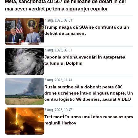
Meta, sancționată cu 567 de milioane de dolari în cel
mai sever verdict pe tema siguranței copiilor
7 aug. 2026, 08:03
Trump neagă că SUA se confruntă cu un
deficit de armament
7 aug. 2026, 08:01
Japonia ordonă evacuări în așteptarea
taifunului Dolphin
6 aug. 2026, 11:43
Rusia susține că a doborât peste 600
drone ucrainene într-o singură noapte. Un
centru logistic Wildberries, avariat VIDEO
6 aug. 2026, 10:47
Trei morți în urma unui atac rusesc asupra
regiunii Harkov