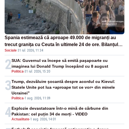
Spania estimează că aproape 49.000 de migranți au
trecut granița cu Ceuta în ultimele 24 de ore. Bilanțul
Sociale
·
31 iul. 2026, 11:34
morților a ajuns la 19
2
SUA: Guvernul va începe să emită paşapoarte cu
imaginea lui Donald Trump începând cu 8 august
Politica
-
31 iul. 2026, 15:20
3
Trump, dezvăluire șocantă despre acordul cu Kievul:
Statele Unite pot lua «aproape tot ce vor» din minele
Ucrainei”
Politica
-
1 aug. 2026, 11:09
4
Explozie devastatoare într-o mină de cărbune din
Pakistan: cel puțin 34 de morți - VIDEO
Actualitate
-
1 aug. 2026, 14:01