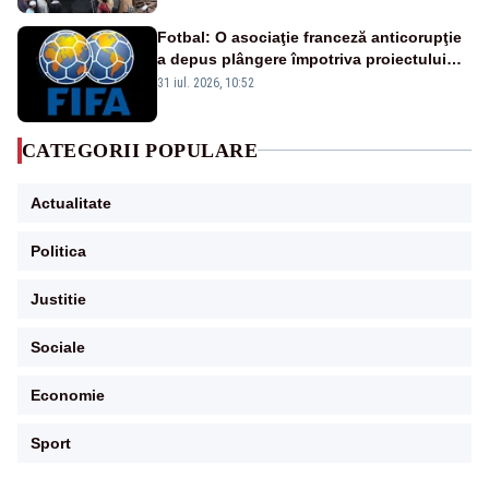
Fotbal: O asociaţie franceză anticorupţie
a depus plângere împotriva proiectului
FIFA
31 iul. 2026, 10:52
CATEGORII POPULARE
Actualitate
Politica
Justitie
Sociale
Economie
Sport