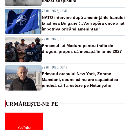
ridicat suspiciuni
23 iul. 2026, 13:48
NATO intervine după amenințările Iranului
la adresa Bulgariei: „Vom apăra orice aliat
împotriva oricărei amenințări”
22 iul. 2026, 10:11
Procesul lui Maduro pentru trafic de
droguri, propus să înceapă în iunie 2027
22 iul. 2026, 08:18
Primarul oraşului New York, Zohran
Mamdani, spune că nu are capacitatea
juridică să-l aresteze pe Netanyahu
URMĂREȘTE-NE PE
YouTube