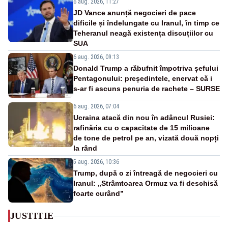
6 aug. 2026, 11:27
JD Vance anunță negocieri de pace
dificile și îndelungate cu Iranul, în timp ce
Teheranul neagă existența discuțiilor cu
SUA
6 aug. 2026, 09:13
Donald Trump a răbufnit împotriva șefului
Pentagonului: președintele, enervat că i
s-ar fi ascuns penuria de rachete – SURSE
6 aug. 2026, 07:04
Ucraina atacă din nou în adâncul Rusiei:
rafinăria cu o capacitate de 15 milioane
de tone de petrol pe an, vizată două nopți
la rând
5 aug. 2026, 10:36
Trump, după o zi întreagă de negocieri cu
Iranul: „Strâmtoarea Ormuz va fi deschisă
foarte curând”
JUSTITIE