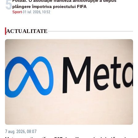
5
Fotbal: O asociaţie franceză anticorupţie a depus
plângere împotriva proiectului FIFA
Sport
-
31 iul. 2026, 10:52
ACTUALITATE
7 aug. 2026, 08:07