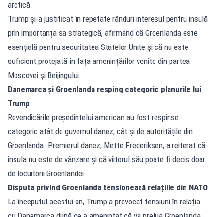
arctică.
Trump și-a justificat în repetate rânduri interesul pentru insulă
prin importanța sa strategică, afirmând că Groenlanda este
esențială pentru securitatea Statelor Unite și că nu este
suficient protejată în fața amenințărilor venite din partea
Moscovei și Beijingului.
Danemarca și Groenlanda resping categoric planurile lui
Trump
Revendicările președintelui american au fost respinse
categoric atât de guvernul danez, cât și de autoritățile din
Groenlanda. Premierul danez, Mette Frederiksen, a reiterat că
insula nu este de vânzare și că viitorul său poate fi decis doar
de locuitorii Groenlandei.
Disputa privind Groenlanda tensionează relațiile din NATO
La începutul acestui an, Trump a provocat tensiuni în relația
cu Danemarca după ce a amenințat că va prelua Groenlanda,