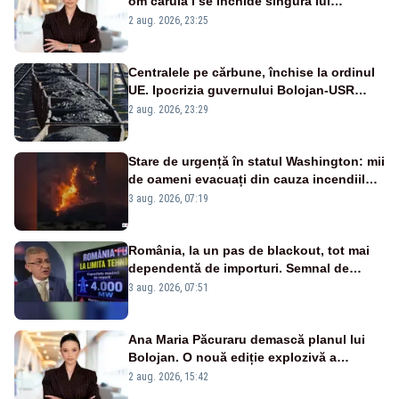
om căruia i se închide singura lui
portiță?”
2 aug. 2026, 23:25
Centralele pe cărbune, închise la ordinul
UE. Ipocrizia guvernului Bolojan-USR
după starea de alertă
2 aug. 2026, 23:29
Stare de urgență în statul Washington: mii
de oameni evacuați din cauza incendiilor
puternice de vegetație
3 aug. 2026, 07:19
România, la un pas de blackout, tot mai
dependentă de importuri. Semnal de
alarmă tras de un expert în energie
3 aug. 2026, 07:51
Ana Maria Păcuraru demască planul lui
Bolojan. O nouă ediție explozivă a
emisiunii „Miza Zilei” la Realitatea PLUS
2 aug. 2026, 15:42