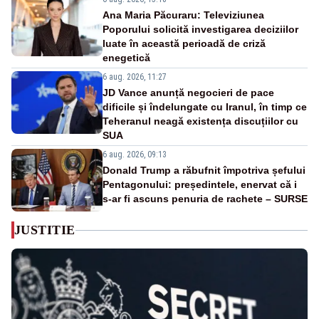
Ana Maria Păcuraru: Televiziunea
Poporului solicită investigarea deciziilor
luate în această perioadă de criză
enegetică
6 aug. 2026, 11:27
JD Vance anunță negocieri de pace
dificile și îndelungate cu Iranul, în timp ce
Teheranul neagă existența discuțiilor cu
SUA
6 aug. 2026, 09:13
Donald Trump a răbufnit împotriva șefului
Pentagonului: președintele, enervat că i
s-ar fi ascuns penuria de rachete – SURSE
JUSTITIE