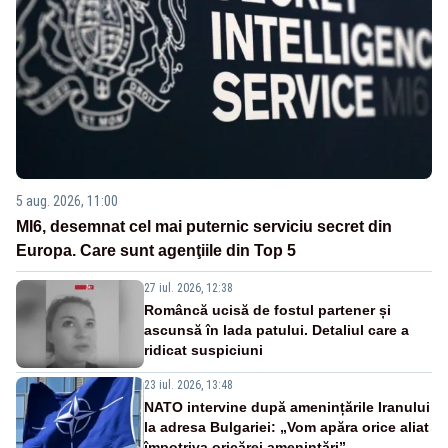
5 aug. 2026, 11:00
MI6, desemnat cel mai puternic serviciu secret din
Europa. Care sunt agenţiile din Top 5
27 iul. 2026, 12:38
Româncă ucisă de fostul partener și
ascunsă în lada patului. Detaliul care a
ridicat suspiciuni
23 iul. 2026, 13:48
NATO intervine după amenințările Iranului
la adresa Bulgariei: „Vom apăra orice aliat
împotriva oricărei amenințări”