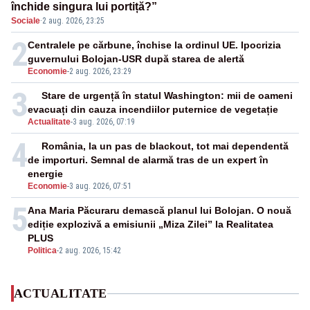
închide singura lui portiță?”
Sociale
·
2 aug. 2026, 23:25
2
Centralele pe cărbune, închise la ordinul UE. Ipocrizia
guvernului Bolojan-USR după starea de alertă
Economie
-
2 aug. 2026, 23:29
3
Stare de urgență în statul Washington: mii de oameni
evacuați din cauza incendiilor puternice de vegetație
Actualitate
-
3 aug. 2026, 07:19
4
România, la un pas de blackout, tot mai dependentă
de importuri. Semnal de alarmă tras de un expert în
energie
Economie
-
3 aug. 2026, 07:51
5
Ana Maria Păcuraru demască planul lui Bolojan. O nouă
ediție explozivă a emisiunii „Miza Zilei” la Realitatea
PLUS
Politica
-
2 aug. 2026, 15:42
ACTUALITATE