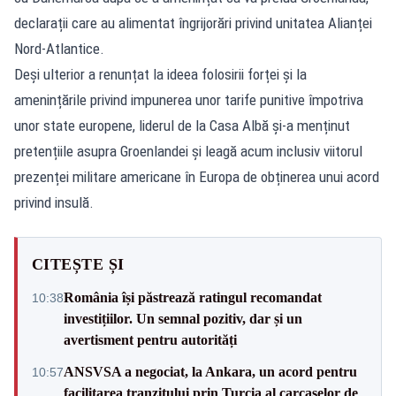
declarații care au alimentat îngrijorări privind unitatea Alianței
Nord-Atlantice.
Deși ulterior a renunțat la ideea folosirii forței și la
amenințările privind impunerea unor tarife punitive împotriva
unor state europene, liderul de la Casa Albă și-a menținut
pretențiile asupra Groenlandei și leagă acum inclusiv viitorul
prezenței militare americane în Europa de obținerea unui acord
privind insulă.
CITEȘTE ȘI
România își păstrează ratingul recomandat
10:38
investițiilor. Un semnal pozitiv, dar și un
avertisment pentru autorități
ANSVSA a negociat, la Ankara, un acord pentru
10:57
facilitarea tranzitului prin Turcia al carcaselor de