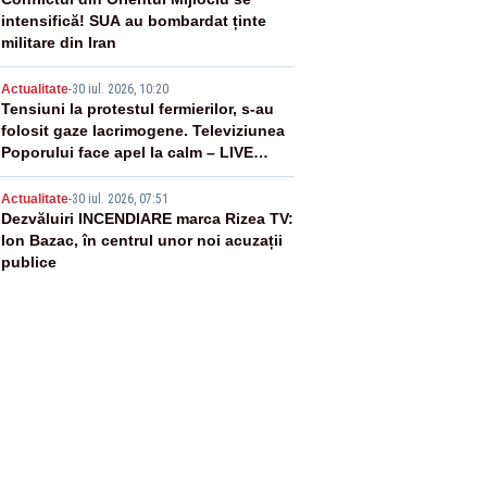
3
intensifică! SUA au bombardat ținte
militare din Iran
4
Actualitate
-
30 iul. 2026, 10:20
Tensiuni la protestul fermierilor, s-au
folosit gaze lacrimogene. Televiziunea
Poporului face apel la calm – LIVE
TEXT
5
Actualitate
-
30 iul. 2026, 07:51
Dezvăluiri INCENDIARE marca Rizea TV:
Ion Bazac, în centrul unor noi acuzații
publice