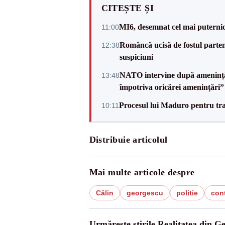
CITEȘTE ȘI
MI6, desemnat cel mai puternic 
11:00
Româncă ucisă de fostul partene
12:38
suspiciuni
NATO intervine după amenințări
13:48
împotriva oricărei amenințări”
Procesul lui Maduro pentru traf
10:11
Distribuie articolul
Mai multe articole despre
Călin
georgescu
politie
cont
Urmărește știrile Realitatea din G