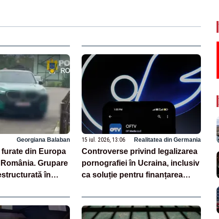
Georgiana Balaban
15 iul. 2026, 13:06
Realitatea din Germania
 furate din Europa
Controverse privind legalizarea
n România. Grupare
pornografiei în Ucraina, inclusiv
structurată în
ca soluție pentru finanțarea
erațiuni
războiului. Fost premier: „Ar
e
transforma țara în PornHub”