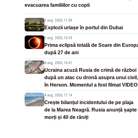
evacuarea familiilor cu copii
5 aug. 2026, 11:09
Explozii uriașe în portul din Dubai
5 aug. 2026, 10:39
Prima eclipsă totală de Soare din Europ
după 27 de ani
4 aug. 2026, 14:41
Ucraina acuză Rusia de crimă de război
după un atac cu dronă asupra unui civil,
în Herson. Momentul a fost filmat VIDEO
4 aug. 2026, 11:14
Crește bilanțul incidentului de pe plaja
de la Marea Neagră. Rusia anunță șapte
morți și 40 de răniți