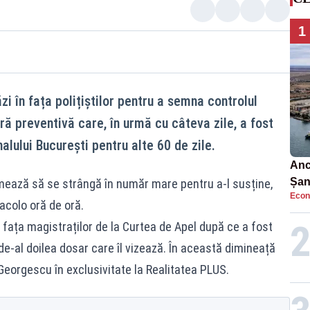
1
i în fața polițiștilor pentru a semna controlul
ă preventivă care, în urmă cu câteva zile, a fost
alului București pentru alte 60 de zile.
Anc
Șan
rmează să se strângă în număr mare pentru a-l susține,
Econ
car
acolo oră de oră.
în fața magistraților de la Curtea de Apel după ce a fost
de-al doilea dosar care îl vizează. În această dimineață
n Georgescu în exclusivitate la Realitatea PLUS.