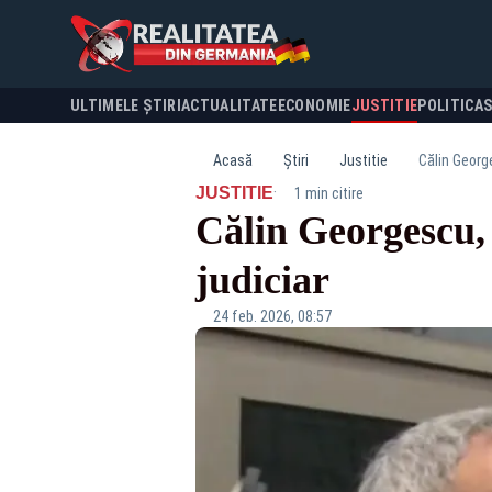
ULTIMELE ȘTIRI
ACTUALITATE
ECONOMIE
JUSTITIE
POLITICA
Acasă
Știri
Justitie
Călin George
·
JUSTITIE
1 min citire
Călin Georgescu, 
judiciar
24 feb. 2026, 08:57