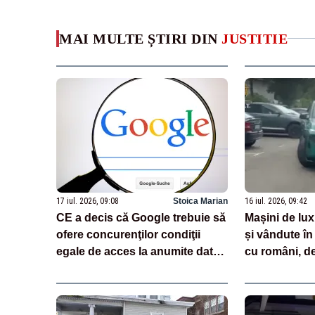
MAI MULTE ȘTIRI DIN
JUSTITIE
17 iul. 2026, 09:08
Stoica Marian
16 iul. 2026, 09:42
CE a decis că Google trebuie să
Mașini de lux
ofere concurenţilor condiţii
și vândute î
egale de acces la anumite date
cu români, de
ale motorului său de căutare
urma unei op
internațional