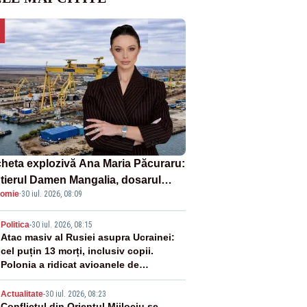
heta explozivă Ana Maria Păcuraru:
tierul Damen Mangalia, dosarul
omie
·
30 iul. 2026, 08:09
e scufundă apărarea României
2
Politica
-
30 iul. 2026, 08:15
Atac masiv al Rusiei asupra Ucrainei:
cel puțin 13 morți, inclusiv copii.
Polonia a ridicat avioanele de
vânătoare
Actualitate
-
30 iul. 2026, 08:23
Conflictul din Orientul Mijlociu se