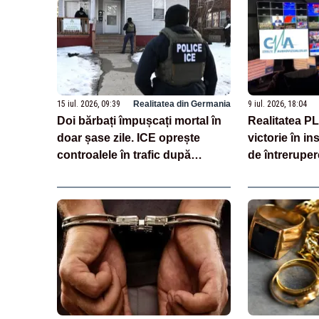
15 iul. 2026, 09:39
Realitatea din Germania
9 iul. 2026, 18:04
Doi bărbați împușcați mortal în
Realitatea P
doar șase zile. ICE oprește
victorie în i
controalele în trafic după
de întreruper
intervențiile controversate ale
Televiziunii 
agenților
suspendată d