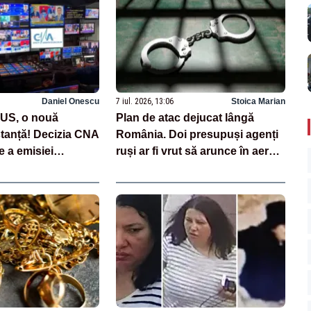
Daniel Onescu
7 iul. 2026, 13:06
Stoica Marian
LUS, o nouă
Plan de atac dejucat lângă
nstanță! Decizia CNA
România. Doi presupuși agenți
e a emisiei
ruși ar fi vrut să arunce în aer
Poporului,
fabrici de armament din
e judecători
Germania