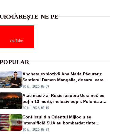
URMĂREȘTE-NE PE
YouTube
POPULAR
Ancheta explozivă Ana Maria Păcuraru:
Șantierul Damen Mangalia, dosarul care
scufundă apărarea României
30 iul. 2026, 08:09
Atac masiv al Rusiei asupra Ucrainei: cel
puțin 13 morți, inclusiv copii. Polonia a
ridicat avioanele de vânătoare
30 iul. 2026, 08:15
Conflictul din Orientul Mijlociu se
intensifică! SUA au bombardat ținte
militare din Iran
30 iul. 2026, 08:23