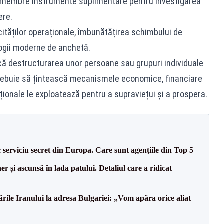
or membre instrumente suplimentare pentru investigarea
ere.
tăților operaționale, îmbunătățirea schimbului de
logii moderne de anchetă.
 că destructurarea unor persoane sau grupuri individuale
 trebuie să țintească mecanismele economice, financiare
cționale le exploatează pentru a supraviețui și a prospera.
serviciu secret din Europa. Care sunt agenţiile din Top 5
r și ascunsă în lada patului. Detaliul care a ridicat
le Iranului la adresa Bulgariei: „Vom apăra orice aliat