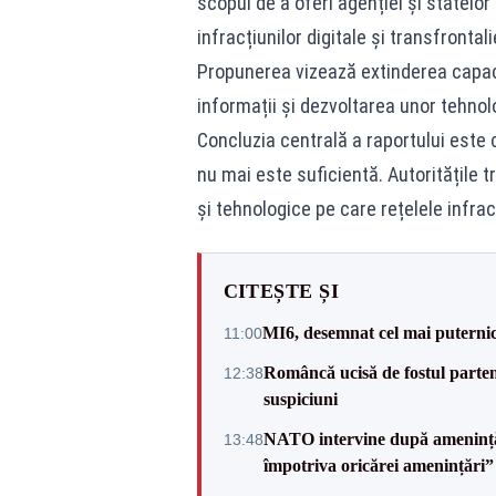
scopul de a oferi agenției și statel
infracțiunilor digitale și transfrontali
Propunerea vizează extinderea capaci
informații și dezvoltarea unor tehno
Concluzia centrală a raportului este
nu mai este suficientă. Autoritățile
și tehnologice pe care rețelele infra
CITEȘTE ȘI
MI6, desemnat cel mai puternic 
11:00
Româncă ucisă de fostul partene
12:38
suspiciuni
NATO intervine după amenințări
13:48
împotriva oricărei amenințări”