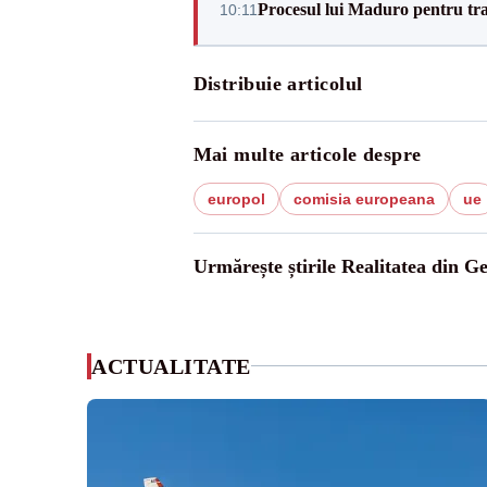
Procesul lui Maduro pentru traf
10:11
Distribuie articolul
Mai multe articole despre
europol
comisia europeana
ue
Urmărește știrile Realitatea din G
ACTUALITATE