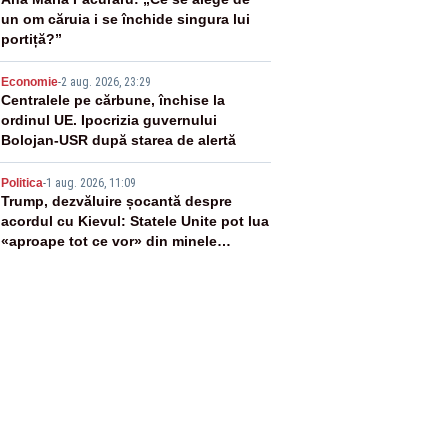
3
un om căruia i se închide singura lui
portiță?”
4
Economie
-
2 aug. 2026, 23:29
Centralele pe cărbune, închise la
ordinul UE. Ipocrizia guvernului
Bolojan-USR după starea de alertă
5
Politica
-
1 aug. 2026, 11:09
Trump, dezvăluire șocantă despre
acordul cu Kievul: Statele Unite pot lua
«aproape tot ce vor» din minele
Ucrainei”