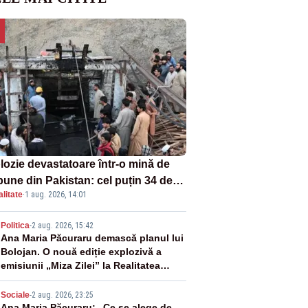
lozie devastatoare într-o mină de
bune din Pakistan: cel puțin 34 de
litate
·
1 aug. 2026, 14:01
ți - VIDEO
2
Politica
-
2 aug. 2026, 15:42
Ana Maria Păcuraru demască planul lui
Bolojan. O nouă ediție explozivă a
emisiunii „Miza Zilei” la Realitatea
PLUS
Sociale
-
2 aug. 2026, 23:25
Ana Maria Păcuraru: „Ce se alege de