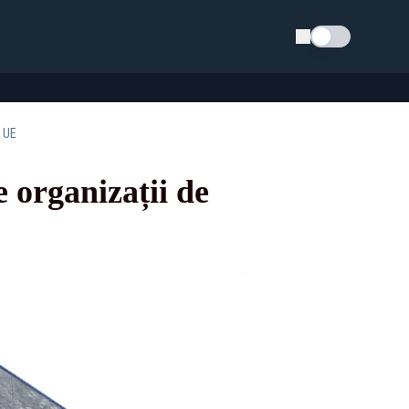
Schimba tema
n UE
 organizații de