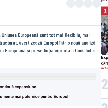
1
n Uniunea Europeană sunt tot mai flexibile, mai
tructurat, avertizează Europol într-o nouă analiză
ia Europeană și președinția cipriotă a Consiliului
Exp
căr
Actua
mor
 continuă expansiune
rumente mai puternice pentru Europol