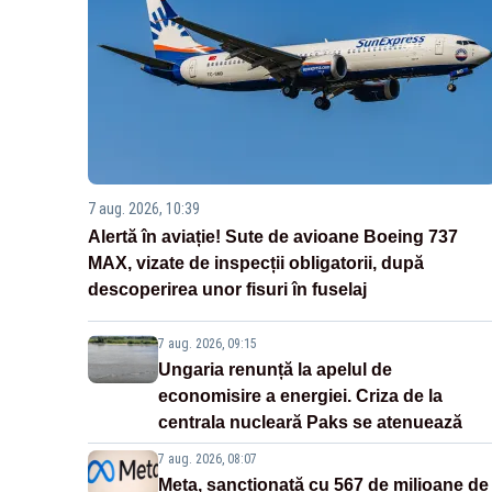
7 aug. 2026, 10:39
Alertă în aviație! Sute de avioane Boeing 737
MAX, vizate de inspecții obligatorii, după
descoperirea unor fisuri în fuselaj
7 aug. 2026, 09:15
Ungaria renunță la apelul de
economisire a energiei. Criza de la
centrala nucleară Paks se atenuează
7 aug. 2026, 08:07
Meta, sancționată cu 567 de milioane de