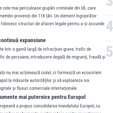
 cele mai periculoase grupări criminale din UE, care
mbri proveniți din 118 țări. Un element îngrijorător:
 folosesc structuri de afaceri legale pentru a-și ascunde
 continuă expansiune
ate într-o gamă largă de infracțiuni grave, trafic de
afic de persoane, introducere ilegală de migranți, fraudă și
ații nu mai acționează izolat, ci formează un ecosistem
pid la măsurile autorităților și să exploateze noi
digitale și fluxuri comerciale internaționale.
rumente mai puternice pentru Europol
uropeană a propus consolidarea mandatului Europol, cu