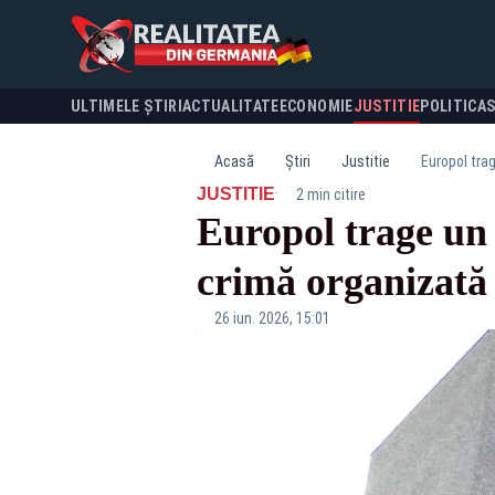
ULTIMELE ȘTIRI
ACTUALITATE
ECONOMIE
JUSTITIE
POLITICA
Acasă
Știri
Justitie
Europol tra
·
JUSTITIE
2 min citire
Europol trage un 
crimă organizată
26 iun. 2026, 15:01