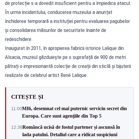
de protecție s-a dovedit insuficient pentru a împiedica atacul.
În urma incidentului, conducerea muzeului a anunțat
închiderea temporară a instituției pentru evaluarea pagubelor
și consolidarea măsurilor de securitate înainte de
redeschidere.
Inaugurat în 2011, în apropierea fabricii istorice Lalique din
Alsacia, muzeul găzduiește pe o suprafață de 900 de metri
pătrați o impresionantă colecție de creații din sticlă și bijuterii
realizate de celebrul artist René Lalique.
CITEȘTE ȘI
MI6, desemnat cel mai puternic serviciu secret din
11:00
Europa. Care sunt agenţiile din Top 5
Româncă ucisă de fostul partener și ascunsă în
12:38
lada patului. Detaliul care a ridicat suspiciuni