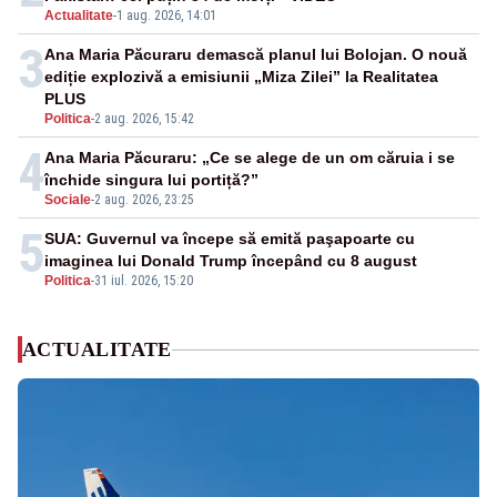
Actualitate
-
1 aug. 2026, 14:01
3
Ana Maria Păcuraru demască planul lui Bolojan. O nouă
ediție explozivă a emisiunii „Miza Zilei” la Realitatea
PLUS
Politica
-
2 aug. 2026, 15:42
4
Ana Maria Păcuraru: „Ce se alege de un om căruia i se
închide singura lui portiță?”
Sociale
-
2 aug. 2026, 23:25
5
SUA: Guvernul va începe să emită paşapoarte cu
imaginea lui Donald Trump începând cu 8 august
Politica
-
31 iul. 2026, 15:20
ACTUALITATE