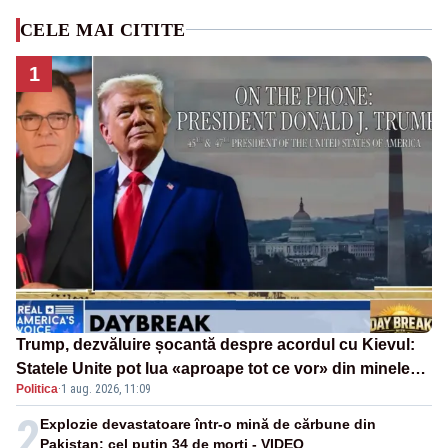
CELE MAI CITITE
1
Trump, dezvăluire șocantă despre acordul cu Kievul:
Statele Unite pot lua «aproape tot ce vor» din minele
Politica
·
1 aug. 2026, 11:09
Ucrainei”
2
Explozie devastatoare într-o mină de cărbune din
Pakistan: cel puțin 34 de morți - VIDEO