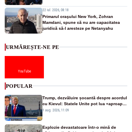
22 iul. 2026, 08:18
Primarul oraşului New York, Zohran
Mamdani, spune că nu are capacitatea
juridică să-l aresteze pe Netanyahu
URMĂREȘTE-NE PE
YouTube
POPULAR
Trump, dezvăluire șocantă despre acordul
cu Kievul: Statele Unite pot lua «aproape
tot ce vor» din minele Ucrainei”
1 aug. 2026, 11:09
Explozie devastatoare într-o mină de