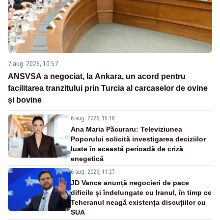
7 aug. 2026, 10:57
ANSVSA a negociat, la Ankara, un acord pentru
facilitarea tranzitului prin Turcia al carcaselor de ovine
și bovine
6 aug. 2026, 15:18
Ana Maria Păcuraru: Televiziunea
Poporului solicită investigarea deciziilor
luate în această perioadă de criză
enegetică
6 aug. 2026, 11:27
JD Vance anunță negocieri de pace
dificile și îndelungate cu Iranul, în timp ce
Teheranul neagă existența discuțiilor cu
SUA