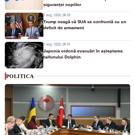
siguranței copiilor
7 aug. 2026, 08:03
Trump neagă că SUA se confruntă cu un
deficit de armament
7 aug. 2026, 08:01
Japonia ordonă evacuări în așteptarea
taifunului Dolphin
POLITICA