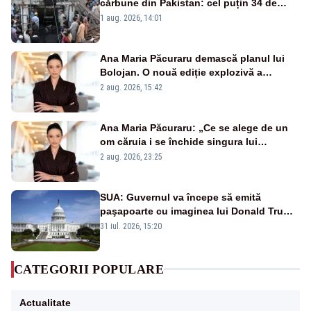
cărbune din Pakistan: cel puțin 34 de
morți - VIDEO
1 aug. 2026, 14:01
Ana Maria Păcuraru demască planul lui
Bolojan. O nouă ediție explozivă a
emisiunii „Miza Zilei” la Realitatea PLUS
2 aug. 2026, 15:42
Ana Maria Păcuraru: „Ce se alege de un
om căruia i se închide singura lui
portiță?”
2 aug. 2026, 23:25
SUA: Guvernul va începe să emită
paşapoarte cu imaginea lui Donald Trump
începând cu 8 august
31 iul. 2026, 15:20
CATEGORII POPULARE
Actualitate