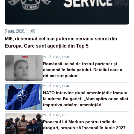
5 aug. 2026, 11:00
MI6, desemnat cel mai puternic serviciu secret din
Europa. Care sunt agenţiile din Top 5
27 iul. 2026, 12:38
Româncă ucisă de fostul partener și
ascunsă în lada patului. Detaliul care a
ridicat suspiciuni
23 iul. 2026, 13:48
NATO intervine după amenințările Iranului
la adresa Bulgariei: „Vom apăra orice aliat
împotriva oricărei amenințări”
22 iul. 2026, 10:11
Procesul lui Maduro pentru trafic de
droguri, propus să înceapă în iunie 2027