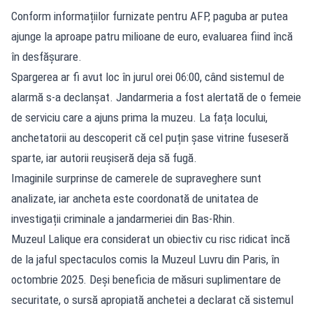
Conform informațiilor furnizate pentru AFP, paguba ar putea
ajunge la aproape patru milioane de euro, evaluarea fiind încă
în desfășurare.
Spargerea ar fi avut loc în jurul orei 06:00, când sistemul de
alarmă s-a declanșat. Jandarmeria a fost alertată de o femeie
de serviciu care a ajuns prima la muzeu. La fața locului,
anchetatorii au descoperit că cel puțin șase vitrine fuseseră
sparte, iar autorii reușiseră deja să fugă.
Imaginile surprinse de camerele de supraveghere sunt
analizate, iar ancheta este coordonată de unitatea de
investigații criminale a jandarmeriei din Bas-Rhin.
Muzeul Lalique era considerat un obiectiv cu risc ridicat încă
de la jaful spectaculos comis la Muzeul Luvru din Paris, în
octombrie 2025. Deși beneficia de măsuri suplimentare de
securitate, o sursă apropiată anchetei a declarat că sistemul