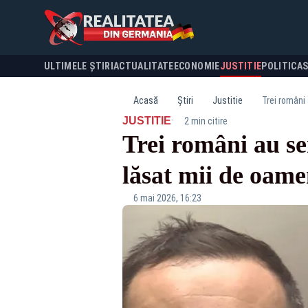
ULTIMELE ȘTIRI
ACTUALITATE
ECONOMIE
JUSTITIE
POLITICA
Acasă
Știri
Justitie
Trei români
·
JUSTITIE
2 min citire
Trei români au s
lăsat mii de oamen
6 mai 2026, 16:23