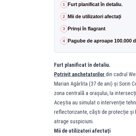
Furt planificat în detaliu.
1
Mii de utilizatori afectați
2
Prinși în flagrant
3
Pagube de aproape 100.000 de
4
Furt planificat în detaliu.
Potrivit anchetatorilor
din cadrul Wes
Marian Agârlita (37 de ani) și Sorin C
zona centrală a orașului, la interse
Aceștia au simulat o intervenție teh
reflectorizante, căști de protecție și
atrage suspiciuni.
Mii de utilizatori afectați