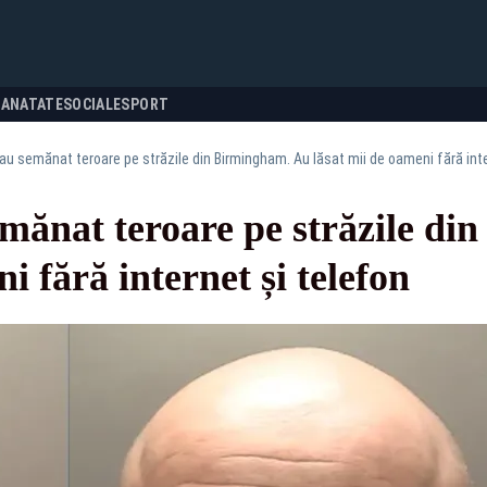
SANATATE
SOCIALE
SPORT
 au semănat teroare pe străzile din Birmingham. Au lăsat mii de oameni fără inte
emănat teroare pe străzile d
i fără internet și telefon