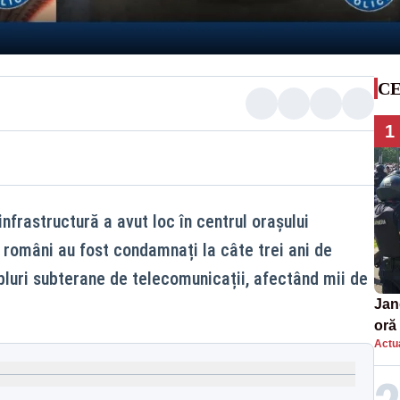
CE
1
nfrastructură a avut loc în centrul orașului
 români au fost condamnați la câte trei ani de
bluri subterane de telecomunicații, afectând mii de
Jan
oră 
Actua
masi