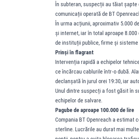
În subteran, suspecții au tăiat șapte
comunicații operată de BT Openreac
În urma acțiunii, aproximativ 5.000 
și internet, iar în total aproape 8.000
de instituții publice, firme și sistem
Prinși în flagrant
Intervenția rapidă a echipelor tehnice
ce încărcau cablurile într-o dubă. Al
declanșată în jurul orei 19:30, iar auto
Unul dintre suspecți a fost găsit în s
echipelor de salvare.
Pagube de aproape 100.000 de lire
Compania BT Openreach a estimat costu
sterline. Lucrările au durat mai multe
nopții, pentru a evita blocarea traficu