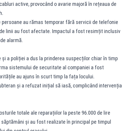
 cabluri active, provocând o avarie majoră în rețeaua de
h.
de persoane au rămas temporar fără servicii de telefonie
 de linii au fost afectate. Impactul a fost resimțit inclusiv
e de alarmă.
 și a poliției a dus la prinderea suspecților chiar în timp
arma sistemului de securitate al companiei a fost
ritățile au ajuns în scurt timp la fața locului.
ubteran și a refuzat inițial să iasă, complicând intervenția
rile totale ale reparațiilor la peste 96.000 de lire
 săptămâni și au fost realizate în principal pe timpul
lui din centrul orașului.