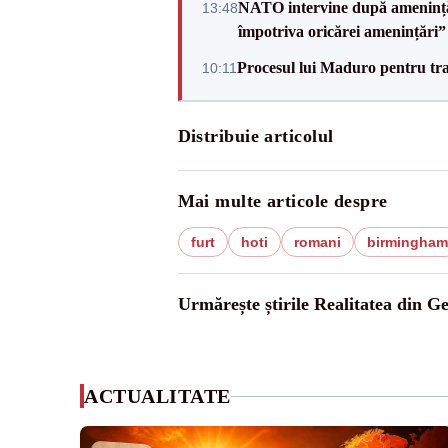
NATO intervine după amenințări
13:48
împotriva oricărei amenințări”
Procesul lui Maduro pentru traf
10:11
Distribuie articolul
Mai multe articole despre
furt
hoti
romani
birmingham
Urmărește știrile Realitatea din G
ACTUALITATE