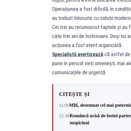
Operațiunea a fost dificilă, în condiț
au trebuit înlocuite cu soluții modern
Cei trei au recunoscut faptele și au
câte trei ani de închisoare. Deși nu 
acțiunea a fost atent organizată.
Specialiștii avertizează
că astfel de 
pune în pericol vieți omenești, mai 
comunicațiile de urgență.
CITEȘTE ȘI
MI6, desemnat cel mai puternic 
11:00
Româncă ucisă de fostul partene
12:38
suspiciuni