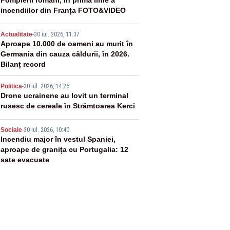
2
Pompierii români, în prima linie a
incendiilor din Franța FOTO&VIDEO
3
Actualitate
-
30 iul. 2026, 11:37
Aproape 10.000 de oameni au murit în
Germania din cauza căldurii, în 2026.
Bilanț record
4
Politica
-
30 iul. 2026, 14:26
Drone ucrainene au lovit un terminal
rusesc de cereale în Strâmtoarea Kerci
5
Sociale
-
30 iul. 2026, 10:40
Incendiu major în vestul Spaniei,
aproape de granița cu Portugalia: 12
sate evacuate