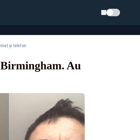
Schimba tema
rnet și telefon
in Birmingham. Au