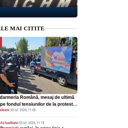
LE MAI CITITE
darmeria Română, mesaj de ultimă
pe fondul tensiunilor de la protestul
litate
·
30 iul. 2026, 11:08
v al fermierilor - VIDEO
Actualitate
-
30 iul. 2026, 11:18