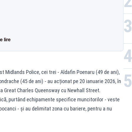
 lire
t Midlands Police, cei trei - Aldafin Poenaru (49 de ani),
ondrache (45 de ani) - au acționat pe 20 ianuarie 2026, în
cția Great Charles Queensway cu Newhall Street.
nică, purtând echipamente specifice muncitorilor - veste
 bocanci - și au delimitat zona cu bariere, pentru a nu