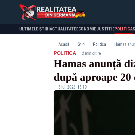
ULTIMELE ȘTIRI
ACTUALITATE
ECONOMIE
JUSTITIE
POLITICA
Acasă
Știri
Politica
Hamas anunț
·
POLITICA
2 min citire
Hamas anunță diz
după aproape 20 d
6 iul. 2026, 15:19