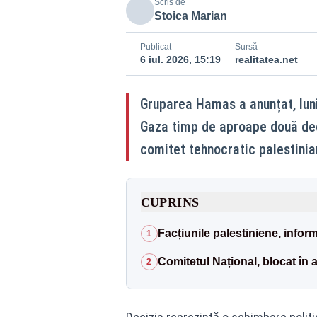
Scris de
Stoica Marian
Publicat
Sursă
6 iul. 2026, 15:19
realitatea.net
Gruparea Hamas a anunțat, luni
Gaza timp de aproape două dec
comitet tehnocratic palestinian
CUPRINS
Facțiunile palestiniene, inform
1
Comitetul Național, blocat în 
2