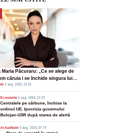
 Maria Păcuraru: „Ce se alege de
om căruia i se închide singura lui
ale
·
2 aug. 2026, 23:25
tiță?”
2
Economie
-
2 aug. 2026, 23:29
Centralele pe cărbune, închise la
ordinul UE. Ipocrizia guvernului
Bolojan-USR după starea de alertă
Actualitate
-
3 aug. 2026, 07:19
Stare de urgență în statul