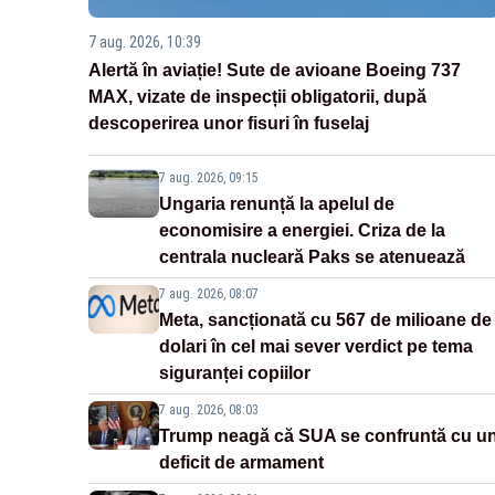
7 aug. 2026, 10:39
Alertă în aviație! Sute de avioane Boeing 737
MAX, vizate de inspecții obligatorii, după
descoperirea unor fisuri în fuselaj
7 aug. 2026, 09:15
Ungaria renunță la apelul de
economisire a energiei. Criza de la
centrala nucleară Paks se atenuează
7 aug. 2026, 08:07
Meta, sancționată cu 567 de milioane de
dolari în cel mai sever verdict pe tema
siguranței copiilor
7 aug. 2026, 08:03
Trump neagă că SUA se confruntă cu u
deficit de armament