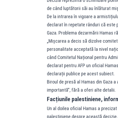
Decizia reprezintă o schimbare polit
de când luptătorii săi au înlăturat mi
De la intrarea în vigoare a armistițiu
declarat în repetate rânduri că este p
Gaza. Problema dezarmării Hamas răm
„Mișcarea a decis să dizolve comite
personalitate acceptată la nivel naț
când Comitetul Național pentru Admini
declarat pentru AFP un oficial Hamas,
declarații publice pe acest subiect.
Biroul de presă al Hamas din Gaza a 
importantă”, fără a oferi alte detalii.
Facțiunile palestiniene, infor
Un al doilea oficial Hamas a precizat
palestiniene despre această decizie, î