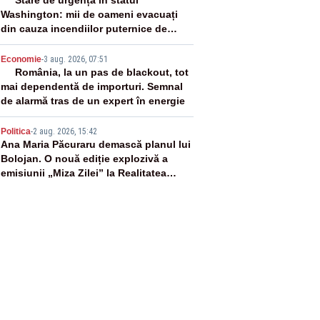
3
Washington: mii de oameni evacuați
din cauza incendiilor puternice de
vegetație
4
Economie
-
3 aug. 2026, 07:51
România, la un pas de blackout, tot
mai dependentă de importuri. Semnal
de alarmă tras de un expert în energie
5
Politica
-
2 aug. 2026, 15:42
Ana Maria Păcuraru demască planul lui
Bolojan. O nouă ediție explozivă a
emisiunii „Miza Zilei” la Realitatea
PLUS