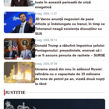
luate în această perioadă de criză
enegetică
6 aug. 2026, 11:27
JD Vance anunță negocieri de pace
dificile și îndelungate cu Iranul, în timp ce
Teheranul neagă existența discuțiilor cu
SUA
6 aug. 2026, 09:13
Donald Trump a răbufnit împotriva șefului
Pentagonului: președintele, enervat că i
s-ar fi ascuns penuria de rachete – SURSE
6 aug. 2026, 07:04
Ucraina atacă din nou în adâncul Rusiei:
rafinăria cu o capacitate de 15 milioane
de tone de petrol pe an, vizată două nopți
la rând
JUSTITIE