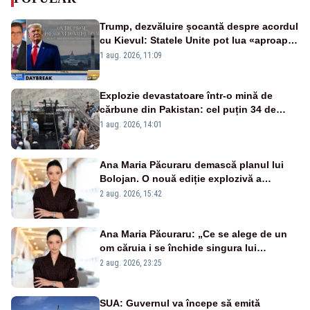
Trump, dezvăluire șocantă despre acordul
cu Kievul: Statele Unite pot lua «aproape
tot ce vor» din minele Ucrainei”
1 aug. 2026, 11:09
Explozie devastatoare într-o mină de
cărbune din Pakistan: cel puțin 34 de
morți - VIDEO
1 aug. 2026, 14:01
Ana Maria Păcuraru demască planul lui
Bolojan. O nouă ediție explozivă a
emisiunii „Miza Zilei” la Realitatea PLUS
2 aug. 2026, 15:42
Ana Maria Păcuraru: „Ce se alege de un
om căruia i se închide singura lui
portiță?”
2 aug. 2026, 23:25
SUA: Guvernul va începe să emită