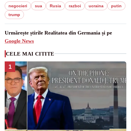
negocieri
sua
Rusia
razboi
ucraina
putin
trump
Urmărește știrile Realitatea din Germania și pe
Google News
CELE MAI CITITE
1