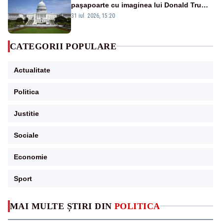
paşapoarte cu imaginea lui Donald Trump
începând cu 8 august
31 iul. 2026, 15:20
CATEGORII POPULARE
Actualitate
Politica
Justitie
Sociale
Economie
Sport
MAI MULTE ȘTIRI DIN
POLITICA