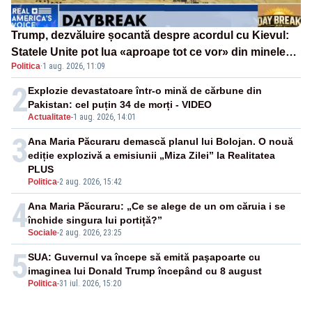
Trump, dezvăluire șocantă despre acordul cu Kievul:
Statele Unite pot lua «aproape tot ce vor» din minele
Politica
·
1 aug. 2026, 11:09
Ucrainei”
2
Explozie devastatoare într-o mină de cărbune din
Pakistan: cel puțin 34 de morți - VIDEO
Actualitate
-
1 aug. 2026, 14:01
3
Ana Maria Păcuraru demască planul lui Bolojan. O nouă
ediție explozivă a emisiunii „Miza Zilei” la Realitatea
PLUS
Politica
-
2 aug. 2026, 15:42
4
Ana Maria Păcuraru: „Ce se alege de un om căruia i se
închide singura lui portiță?”
Sociale
-
2 aug. 2026, 23:25
5
SUA: Guvernul va începe să emită paşapoarte cu
imaginea lui Donald Trump începând cu 8 august
Politica
-
31 iul. 2026, 15:20