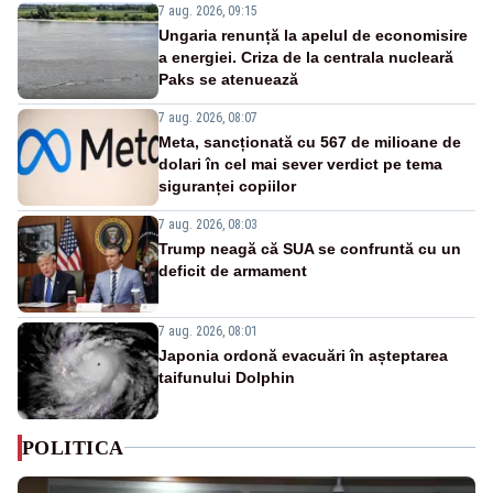
7 aug. 2026, 09:15
Ungaria renunță la apelul de economisire
a energiei. Criza de la centrala nucleară
Paks se atenuează
7 aug. 2026, 08:07
Meta, sancționată cu 567 de milioane de
dolari în cel mai sever verdict pe tema
siguranței copiilor
7 aug. 2026, 08:03
Trump neagă că SUA se confruntă cu un
deficit de armament
7 aug. 2026, 08:01
Japonia ordonă evacuări în așteptarea
taifunului Dolphin
POLITICA