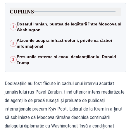
CUPRINS
Dosarul iranian, puntea de legătură între Moscova și
1
Washington
Atacurile asupra infrastructurii, privite ca război
2
informațional
Presiunile externe și ecoul declarațiilor lui Donald
3
Trump
Declarațiile au fost făcute în cadrul unui interviu acordat
jurnalistului rus Pavel Zarubin, fiind ulterior intens mediatizate
de agențiile de presă rusești și preluate de publicații
internaționale precum Kyiv Post. Liderul de la Kremlin a ținut
să sublinieze că Moscova rămâne deschisă continuării
dialogului diplomatic cu Washingtonul, însă a condiționat