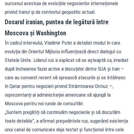
succesul acestuia de evoluțiile negocierilor internaționale
privind Iranul și de contextul geopolitic actual.
Dosarul iranian, puntea de legătură între
Moscova și Washington
În cadrul interviului, Vladimir Putin a detaliat modul în care
evoluția din Orientul Mijlociu influențează direct dialogul cu
Statele Unite. Liderul rus a explicat că se așteaptă ca, imediat
după încheierea fazei active a discuțiilor dintre SUA și Iran —
care au convenit recent să oprească atacurile și se întâlnesc
în Qatar pentru negocieri privind Strâmtoarea Ormuz —,
reprezentanți ai administrației americane să ajungă la
Moscova pentru noi runde de consultări.
„Suntem pregătiți să continuăm negocierile și să discutăm
toate detaliile”, a afirmat președintele rus, sugerând existența
unui canal de comunicare deja testat și funcțional între cele