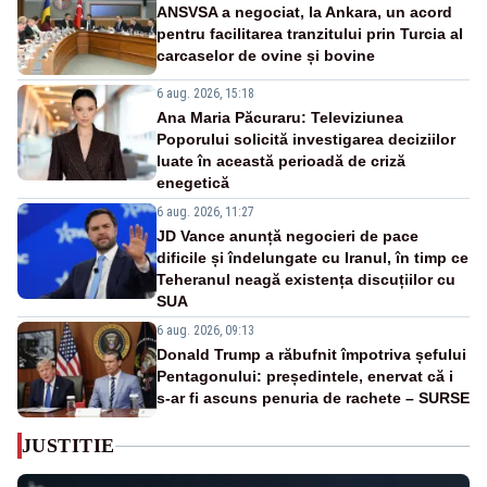
ANSVSA a negociat, la Ankara, un acord
pentru facilitarea tranzitului prin Turcia al
carcaselor de ovine și bovine
6 aug. 2026, 15:18
Ana Maria Păcuraru: Televiziunea
Poporului solicită investigarea deciziilor
luate în această perioadă de criză
enegetică
6 aug. 2026, 11:27
JD Vance anunță negocieri de pace
dificile și îndelungate cu Iranul, în timp ce
Teheranul neagă existența discuțiilor cu
SUA
6 aug. 2026, 09:13
Donald Trump a răbufnit împotriva șefului
Pentagonului: președintele, enervat că i
s-ar fi ascuns penuria de rachete – SURSE
JUSTITIE