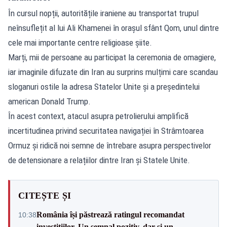
În cursul nopții, autoritățile iraniene au transportat trupul
neînsuflețit al lui Ali Khamenei în orașul sfânt Qom, unul dintre
cele mai importante centre religioase șiite.
Marți, mii de persoane au participat la ceremonia de omagiere,
iar imaginile difuzate din Iran au surprins mulțimi care scandau
sloganuri ostile la adresa Statelor Unite și a președintelui
american Donald Trump.
În acest context, atacul asupra petrolierului amplifică
incertitudinea privind securitatea navigației în Strâmtoarea
Ormuz și ridică noi semne de întrebare asupra perspectivelor
de detensionare a relațiilor dintre Iran și Statele Unite.
CITEȘTE ȘI
România își păstrează ratingul recomandat
10:38
investițiilor. Un semnal pozitiv, dar și un