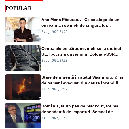
POPULAR
Ana Maria Păcuraru: „Ce se alege de un
om căruia i se închide singura lui
portiță?”
2 aug. 2026, 23:25
Centralele pe cărbune, închise la ordinul
UE. Ipocrizia guvernului Bolojan-USR
după starea de alertă
2 aug. 2026, 23:29
Stare de urgență în statul Washington: mii
de oameni evacuați din cauza incendiilor
puternice de vegetație
3 aug. 2026, 07:19
România, la un pas de blackout, tot mai
dependentă de importuri. Semnal de
alarmă tras de un expert în energie
3 aug. 2026, 07:51