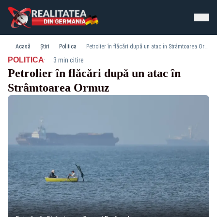
Acasă
Știri
Politica
Petrolier în flăcări după un atac în Strâmtoarea Ormuz
·
POLITICA
3 min citire
Petrolier în flăcări după un atac în
Strâmtoarea Ormuz