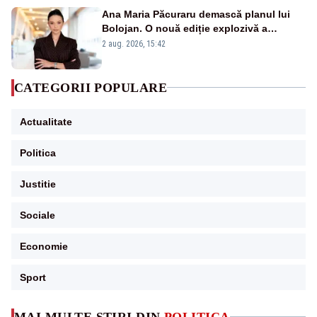
Ana Maria Păcuraru demască planul lui
Bolojan. O nouă ediție explozivă a
emisiunii „Miza Zilei” la Realitatea PLUS
2 aug. 2026, 15:42
CATEGORII POPULARE
Actualitate
Politica
Justitie
Sociale
Economie
Sport
MAI MULTE ȘTIRI DIN
POLITICA