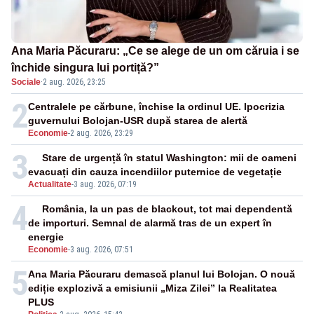
Ana Maria Păcuraru: „Ce se alege de un om căruia i se
închide singura lui portiță?”
Sociale
·
2 aug. 2026, 23:25
2
Centralele pe cărbune, închise la ordinul UE. Ipocrizia
guvernului Bolojan-USR după starea de alertă
Economie
-
2 aug. 2026, 23:29
3
Stare de urgență în statul Washington: mii de oameni
evacuați din cauza incendiilor puternice de vegetație
Actualitate
-
3 aug. 2026, 07:19
4
România, la un pas de blackout, tot mai dependentă
de importuri. Semnal de alarmă tras de un expert în
energie
Economie
-
3 aug. 2026, 07:51
5
Ana Maria Păcuraru demască planul lui Bolojan. O nouă
ediție explozivă a emisiunii „Miza Zilei” la Realitatea
PLUS