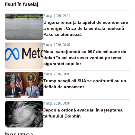
fisuri în fuselaj
7 aug. 2026, 09:15
Ungaria renunță la apelul de economisire
a energiei. Criza de la centrala nucleară
Paks se atenuează
7 aug. 2026, 08:07
Meta, sancționată cu 567 de milioane de
dolari în cel mai sever verdict pe tema
siguranței copiilor
7 aug. 2026, 08:03
Trump neagă că SUA se confruntă cu un
deficit de armament
7 aug. 2026, 08:01
Japonia ordonă evacuări în așteptarea
taifunului Dolphin