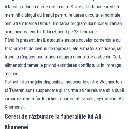
Atacul are loc în contextul în care Statele Unite încearcă să
mențină dialogul cu Iranul pentru reluarea circulației normale
prin Strâmtoarea Ormuz, limitarea programului nuclear iranian
și încheierea conflictului izbucnit pe 28 februarie.
Până în prezent, însă, atacurile asupra navelor comerciale au
fost urmate de lovituri de represalii ale armatei americane, iar
Iranul a răspuns prin atacuri asupra unor state arabe din Golf,
alimentând temerile privind extinderea conflictului în întreaga
regiune.
Potrivit informațiilor disponibile, negocierile dintre Washington
și Teheran sunt suspendate și ar urma să fie reluate abia după
înmormântarea fostului lider suprem al Iranului, ayatollahul Ali
Khamenei.
Cereri de răzbunare la funeraliile lui Ali
Khamenei