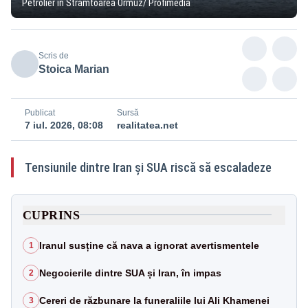
Petrolier în Strâmtoarea Ormuz/ Profimedia
Scris de
Stoica Marian
Publicat
Sursă
7 iul. 2026, 08:08
realitatea.net
Tensiunile dintre Iran și SUA riscă să escaladeze
CUPRINS
Iranul susține că nava a ignorat avertismentele
1
Negocierile dintre SUA și Iran, în impas
2
Cereri de răzbunare la funeraliile lui Ali Khamenei
3