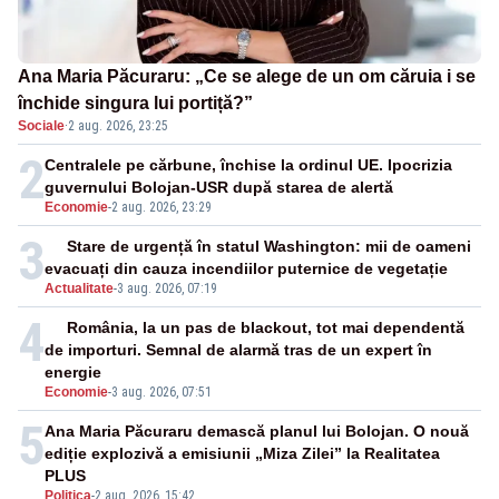
Ana Maria Păcuraru: „Ce se alege de un om căruia i se
închide singura lui portiță?”
Sociale
·
2 aug. 2026, 23:25
2
Centralele pe cărbune, închise la ordinul UE. Ipocrizia
guvernului Bolojan-USR după starea de alertă
Economie
-
2 aug. 2026, 23:29
3
Stare de urgență în statul Washington: mii de oameni
evacuați din cauza incendiilor puternice de vegetație
Actualitate
-
3 aug. 2026, 07:19
4
România, la un pas de blackout, tot mai dependentă
de importuri. Semnal de alarmă tras de un expert în
energie
Economie
-
3 aug. 2026, 07:51
5
Ana Maria Păcuraru demască planul lui Bolojan. O nouă
ediție explozivă a emisiunii „Miza Zilei” la Realitatea
PLUS
Politica
-
2 aug. 2026, 15:42