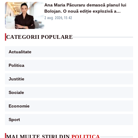
Ana Maria Păcuraru demască planul lui
Bolojan. O nouă ediție explozivă a
emisiunii „Miza Zilei” la Realitatea PLUS
2 aug. 2026, 15:42
CATEGORII POPULARE
Actualitate
Politica
Justitie
Sociale
Economie
Sport
MAI MULTE ȘTIRI DIN
POLITICA