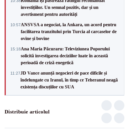
România își păstrează ratingul recomandat
10:38
investițiilor. Un semnal pozitiv, dar și un
avertisment pentru autorități
ANSVSA a negociat, la Ankara, un acord pentru
10:57
facilitarea tranzitului prin Turcia al carcaselor de
ovine și bovine
Ana Maria Păcuraru: Televiziunea Poporului
15:18
solicită investigarea deciziilor luate în această
perioadă de criză enegetică
JD Vance anunță negocieri de pace dificile și
11:27
îndelungate cu Iranul, în timp ce Teheranul neagă
existența discuțiilor cu SUA
Distribuie articolul