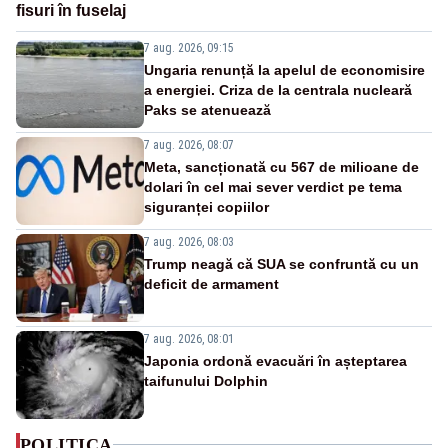
fisuri în fuselaj
7 aug. 2026, 09:15
Ungaria renunță la apelul de economisire
a energiei. Criza de la centrala nucleară
Paks se atenuează
7 aug. 2026, 08:07
Meta, sancționată cu 567 de milioane de
dolari în cel mai sever verdict pe tema
siguranței copiilor
7 aug. 2026, 08:03
Trump neagă că SUA se confruntă cu un
deficit de armament
7 aug. 2026, 08:01
Japonia ordonă evacuări în așteptarea
taifunului Dolphin
POLITICA