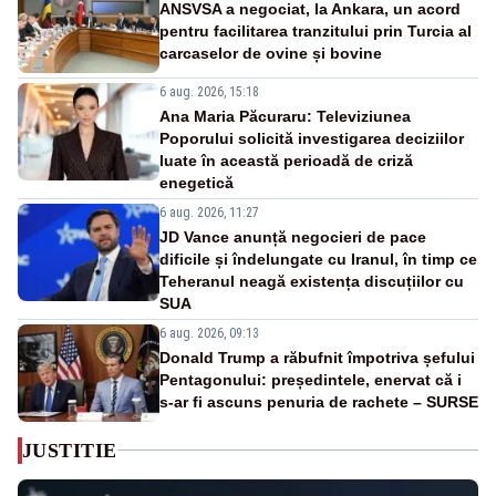
ANSVSA a negociat, la Ankara, un acord
pentru facilitarea tranzitului prin Turcia al
carcaselor de ovine și bovine
6 aug. 2026, 15:18
Ana Maria Păcuraru: Televiziunea
Poporului solicită investigarea deciziilor
luate în această perioadă de criză
enegetică
6 aug. 2026, 11:27
JD Vance anunță negocieri de pace
dificile și îndelungate cu Iranul, în timp ce
Teheranul neagă existența discuțiilor cu
SUA
6 aug. 2026, 09:13
Donald Trump a răbufnit împotriva șefului
Pentagonului: președintele, enervat că i
s-ar fi ascuns penuria de rachete – SURSE
JUSTITIE