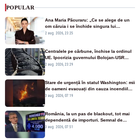
POPULAR
Ana Maria Păcuraru: „Ce se alege de un
om căruia i se închide singura lui
portiță?”
2 aug. 2026, 23:25
Centralele pe cărbune, închise la ordinul
UE. Ipocrizia guvernului Bolojan-USR
după starea de alertă
2 aug. 2026, 23:29
Stare de urgență în statul Washington: mii
de oameni evacuați din cauza incendiilor
puternice de vegetație
3 aug. 2026, 07:19
România, la un pas de blackout, tot mai
dependentă de importuri. Semnal de
alarmă tras de un expert în energie
3 aug. 2026, 07:51