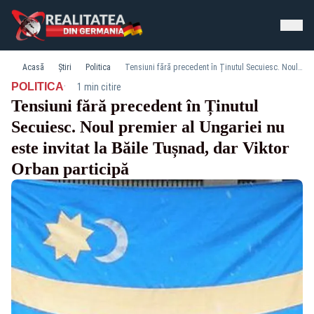
Acasă
Știri
Politica
Tensiuni fără precedent în Ținutul Secuiesc. Noul premier al Ungariei nu este invitat la Băile Tușnad, dar Viktor Orban participă
·
POLITICA
1 min citire
Tensiuni fără precedent în Ținutul
Secuiesc. Noul premier al Ungariei nu
este invitat la Băile Tușnad, dar Viktor
Orban participă