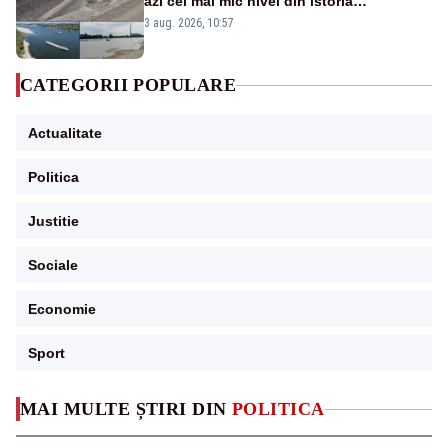
azi cel mai mic nivel din istoria
măsurătorilor. Se prefigurează restricții
3 aug. 2026, 10:57
CATEGORII POPULARE
Actualitate
Politica
Justitie
Sociale
Economie
Sport
MAI MULTE ȘTIRI DIN
POLITICA