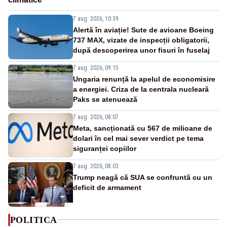
7 aug. 2026, 10:39
Alertă în aviație! Sute de avioane Boeing
737 MAX, vizate de inspecții obligatorii,
după descoperirea unor fisuri în fuselaj
7 aug. 2026, 09:15
Ungaria renunță la apelul de economisire
a energiei. Criza de la centrala nucleară
Paks se atenuează
7 aug. 2026, 08:07
Meta, sancționată cu 567 de milioane de
dolari în cel mai sever verdict pe tema
siguranței copiilor
7 aug. 2026, 08:03
Trump neagă că SUA se confruntă cu un
deficit de armament
POLITICA