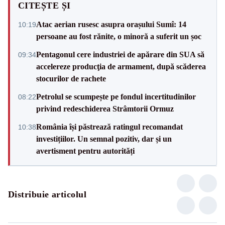
CITEȘTE ȘI
Atac aerian rusesc asupra orașului Sumî: 14
10:19
persoane au fost rănite, o minoră a suferit un șoc
Pentagonul cere industriei de apărare din SUA să
09:34
accelereze producţia de armament, după scăderea
stocurilor de rachete
Petrolul se scumpește pe fondul incertitudinilor
08:22
privind redeschiderea Strâmtorii Ormuz
România își păstrează ratingul recomandat
10:38
investițiilor. Un semnal pozitiv, dar și un
avertisment pentru autorități
Distribuie articolul