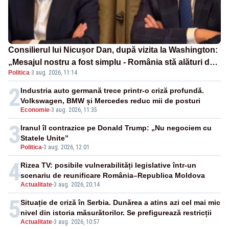
Consilierul lui Nicușor Dan, după vizita la Washington:
„Mesajul nostru a fost simplu - România stă alături de
Politica
·
3 aug. 2026, 11:14
Statele Unite”
2
Industria auto germană trece printr-o criză profundă.
Volkswagen, BMW și Mercedes reduc mii de posturi
Economie
-
3 aug. 2026, 11:35
3
Iranul îl contrazice pe Donald Trump: „Nu negociem cu
Statele Unite”
Politica
-
3 aug. 2026, 12:01
4
Rizea TV: posibile vulnerabilități legislative într-un
scenariu de reunificare România–Republica Moldova
Actualitate
-
3 aug. 2026, 20:14
5
Situație de criză în Serbia. Dunărea a atins azi cel mai mic
nivel din istoria măsurătorilor. Se prefigurează restricții
Actualitate
-
3 aug. 2026, 10:57