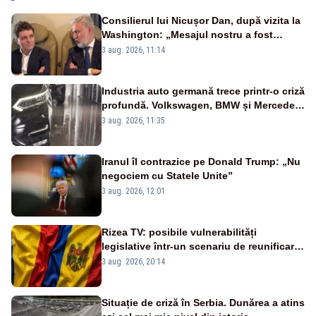
Consilierul lui Nicușor Dan, după vizita la
Washington: „Mesajul nostru a fost
simplu - România stă alături de Statele
3 aug. 2026, 11:14
Unite”
Industria auto germană trece printr-o criză
profundă. Volkswagen, BMW și Mercedes
reduc mii de posturi
3 aug. 2026, 11:35
Iranul îl contrazice pe Donald Trump: „Nu
negociem cu Statele Unite”
3 aug. 2026, 12:01
Rizea TV: posibile vulnerabilități
legislative într-un scenariu de reunificare
România–Republica Moldova
3 aug. 2026, 20:14
Situație de criză în Serbia. Dunărea a atins