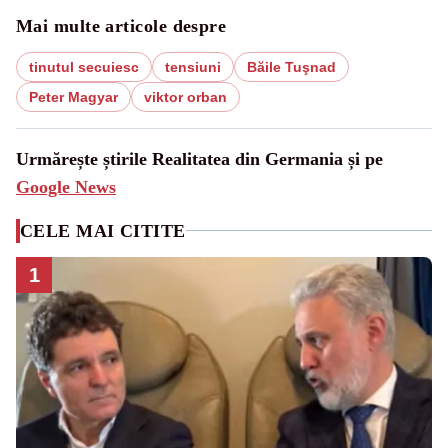
Mai multe articole despre
tinutul secuiesc
tensiuni
Băile Tuşnad
Peter Magyar
viktor orban
Urmărește știrile Realitatea din Germania și pe
Google News
CELE MAI CITITE
1