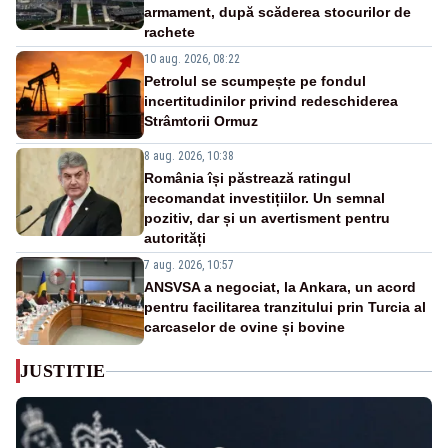
armament, după scăderea stocurilor de
rachete
10 aug. 2026, 08:22
Petrolul se scumpește pe fondul
incertitudinilor privind redeschiderea
Strâmtorii Ormuz
8 aug. 2026, 10:38
România își păstrează ratingul
recomandat investițiilor. Un semnal
pozitiv, dar și un avertisment pentru
autorități
7 aug. 2026, 10:57
ANSVSA a negociat, la Ankara, un acord
pentru facilitarea tranzitului prin Turcia al
carcaselor de ovine și bovine
JUSTITIE