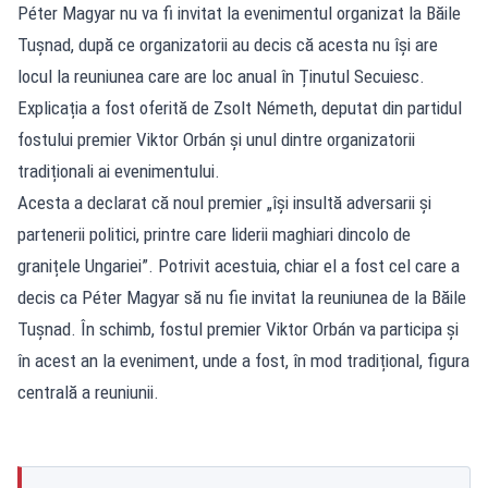
Péter Magyar nu va fi invitat la evenimentul organizat la Băile
Tușnad, după ce organizatorii au decis că acesta nu își are
locul la reuniunea care are loc anual în Ținutul Secuiesc.
Explicația a fost oferită de Zsolt Németh, deputat din partidul
fostului premier Viktor Orbán și unul dintre organizatorii
tradiționali ai evenimentului.
Acesta a declarat că noul premier „își insultă adversarii și
partenerii politici, printre care liderii maghiari dincolo de
granițele Ungariei”. Potrivit acestuia, chiar el a fost cel care a
decis ca Péter Magyar să nu fie invitat la reuniunea de la Băile
Tușnad. În schimb, fostul premier Viktor Orbán va participa și
în acest an la eveniment, unde a fost, în mod tradițional, figura
centrală a reuniunii.