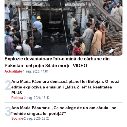
Explozie devastatoare într-o mină de cărbune din
Pakistan: cel puțin 34 de morți - VIDEO
Actualitate
·
1 aug. 2026, 14:01
2
Ana Maria Păcuraru demască planul lui Bolojan. O nouă
ediție explozivă a emisiunii „Miza Zilei” la Realitatea
PLUS
Politica
-
2 aug. 2026, 15:42
3
Ana Maria Păcuraru: „Ce se alege de un om căruia i se
închide singura lui portiță?”
Sociale
-
2 aug. 2026, 23:25