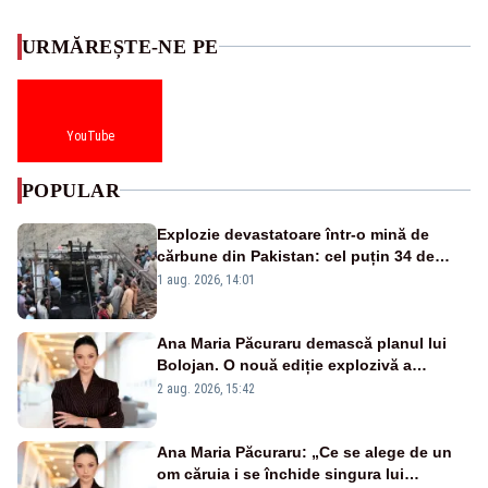
URMĂREȘTE-NE PE
YouTube
POPULAR
Explozie devastatoare într-o mină de
cărbune din Pakistan: cel puțin 34 de
morți - VIDEO
1 aug. 2026, 14:01
Ana Maria Păcuraru demască planul lui
Bolojan. O nouă ediție explozivă a
emisiunii „Miza Zilei” la Realitatea PLUS
2 aug. 2026, 15:42
Ana Maria Păcuraru: „Ce se alege de un
om căruia i se închide singura lui