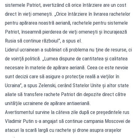
sistemele Patriot, avertizând că orice întârziere are un cost
direct în vieţi omeneşti. „Orice întârziere în livrarea rachetelor
pentru apărarea noastră aeriană, rachetele pentru sistemele
Patriot, înseamnă pierderea de vieţi omeneşti şi încurajează
Rusia să continue războiul”, a spus el.
Liderul ucrainean a subliniat că problema nu ţine de resurse, ci
de voinţă politică. „Lumea dispune de cantitatea şi calitatea
necesare în materie de apărare aeriană. Ceea ce este nevoie
sunt decizii care să asigure o protecţie reală a vieţilor în
Ucraina”, a spus Zelenski, cerând Statelor Unite şi altor state
aliate să transfere rachete Patriot din depozite direct către
unităţile ucrainene de apărare antiaeriană.
Avertismentul survine la câteva zile după ce preşedintele rus
Vladimir Putin s-a angajat să continue campania Moscovei de
atacuri la scară largă cu rachete şi drone asupra oraşelor