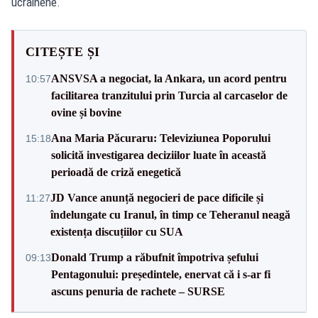
ucrainene.
CITEȘTE ȘI
ANSVSA a negociat, la Ankara, un acord pentru
10:57
facilitarea tranzitului prin Turcia al carcaselor de
ovine și bovine
Ana Maria Păcuraru: Televiziunea Poporului
15:18
solicită investigarea deciziilor luate în această
perioadă de criză enegetică
JD Vance anunță negocieri de pace dificile și
11:27
îndelungate cu Iranul, în timp ce Teheranul neagă
existența discuțiilor cu SUA
Donald Trump a răbufnit împotriva șefului
09:13
Pentagonului: președintele, enervat că i s-ar fi
ascuns penuria de rachete – SURSE