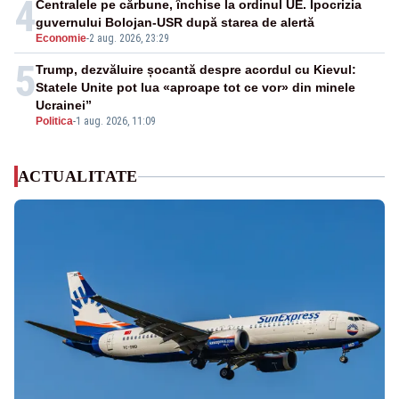
4
Centralele pe cărbune, închise la ordinul UE. Ipocrizia
guvernului Bolojan-USR după starea de alertă
Economie
-
2 aug. 2026, 23:29
5
Trump, dezvăluire șocantă despre acordul cu Kievul:
Statele Unite pot lua «aproape tot ce vor» din minele
Ucrainei”
Politica
-
1 aug. 2026, 11:09
ACTUALITATE