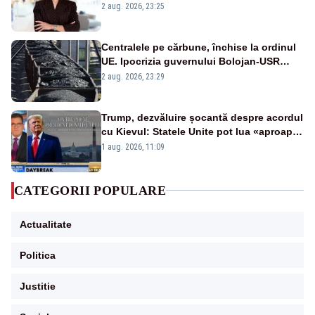
portiță?”
2 aug. 2026, 23:25
Centralele pe cărbune, închise la ordinul
UE. Ipocrizia guvernului Bolojan-USR
după starea de alertă
2 aug. 2026, 23:29
Trump, dezvăluire șocantă despre acordul
cu Kievul: Statele Unite pot lua «aproape
tot ce vor» din minele Ucrainei”
1 aug. 2026, 11:09
CATEGORII POPULARE
Actualitate
Politica
Justitie