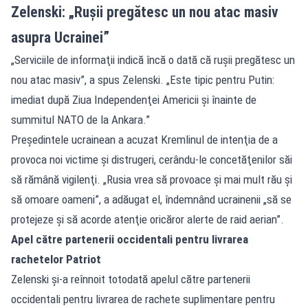
Zelenski: „Rușii pregătesc un nou atac masiv
asupra Ucrainei”
„Serviciile de informaţii indică încă o dată că ruşii pregătesc un
nou atac masiv”, a spus Zelenski. „Este tipic pentru Putin:
imediat după Ziua Independenţei Americii şi înainte de
summitul NATO de la Ankara.”
Preşedintele ucrainean a acuzat Kremlinul de intenţia de a
provoca noi victime şi distrugeri, cerându-le concetăţenilor săi
să rămână vigilenţi. „Rusia vrea să provoace şi mai mult rău şi
să omoare oameni”, a adăugat el, îndemnând ucrainenii „să se
protejeze şi să acorde atenţie oricăror alerte de raid aerian”.
Apel către partenerii occidentali pentru livrarea
rachetelor Patriot
Zelenski şi-a reînnoit totodată apelul către partenerii
occidentali pentru livrarea de rachete suplimentare pentru