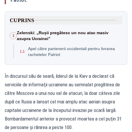
CUPRINS
Zelenski: „Rușii pregătesc un nou atac masiv
1
asupra Ucrainei”
Apel către partenerii occidentali pentru livrarea
1.1
rachetelor Patriot
În discursul său de seară, liderul de la Kiev a declarat că
serviciile de informaţii ucrainene au semnalat pregătirea de
către Moscova a unui nou val de atacuri, la doar câteva zile
după ce Rusia a lansat cel mai amplu atac aerian asupra
capitalei ucrainene de la începutul invaziei pe scară largă.
Bombardamentul anterior a provocat moartea a cel puţin 31
de persoane şi rănirea a peste 100.