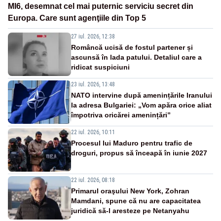
MI6, desemnat cel mai puternic serviciu secret din
Europa. Care sunt agenţiile din Top 5
27 iul. 2026, 12:38
Româncă ucisă de fostul partener și
ascunsă în lada patului. Detaliul care a
ridicat suspiciuni
23 iul. 2026, 13:48
NATO intervine după amenințările Iranului
la adresa Bulgariei: „Vom apăra orice aliat
împotriva oricărei amenințări”
22 iul. 2026, 10:11
Procesul lui Maduro pentru trafic de
droguri, propus să înceapă în iunie 2027
22 iul. 2026, 08:18
Primarul oraşului New York, Zohran
Mamdani, spune că nu are capacitatea
juridică să-l aresteze pe Netanyahu