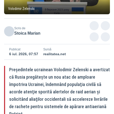
Volodimir Zelenski
Scris de
Stoica Marian
Publicat
Sursă
6 iul. 2026, 07:57
realitatea.net
Preşedintele ucrainean Volodimir Zelenski a avertizat
că Rusia pregăteşte un nou atac de amploare
împotriva Ucrainei, îndemnând populaţia civilă să
acorde atenţie sporită alertelor de raid aerian şi
solicitând aliaţilor occidentali să accelereze livrările
de rachete pentru sistemele de apărare antiaeriană
Patriot.