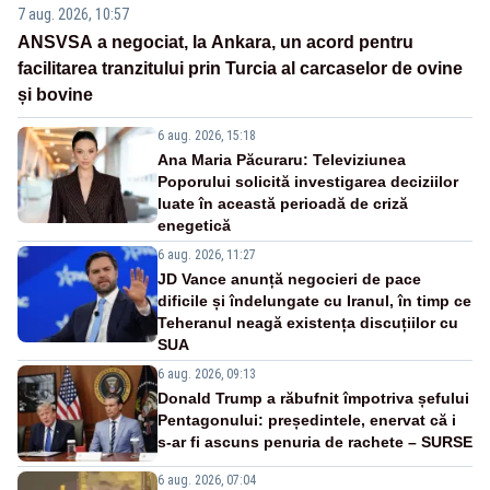
7 aug. 2026, 10:57
ANSVSA a negociat, la Ankara, un acord pentru
facilitarea tranzitului prin Turcia al carcaselor de ovine
și bovine
6 aug. 2026, 15:18
Ana Maria Păcuraru: Televiziunea
Poporului solicită investigarea deciziilor
luate în această perioadă de criză
enegetică
6 aug. 2026, 11:27
JD Vance anunță negocieri de pace
dificile și îndelungate cu Iranul, în timp ce
Teheranul neagă existența discuțiilor cu
SUA
6 aug. 2026, 09:13
Donald Trump a răbufnit împotriva șefului
Pentagonului: președintele, enervat că i
s-ar fi ascuns penuria de rachete – SURSE
6 aug. 2026, 07:04