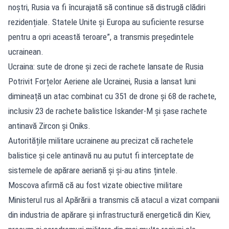
noștri, Rusia va fi încurajată să continue să distrugă clădiri
rezidențiale. Statele Unite și Europa au suficiente resurse
pentru a opri această teroare”, a transmis președintele
ucrainean.
Ucraina: sute de drone și zeci de rachete lansate de Rusia
Potrivit Forțelor Aeriene ale Ucrainei, Rusia a lansat luni
dimineață un atac combinat cu 351 de drone și 68 de rachete,
inclusiv 23 de rachete balistice Iskander-M și șase rachete
antinavă Zircon și Oniks.
Autoritățile militare ucrainene au precizat că rachetele
balistice și cele antinavă nu au putut fi interceptate de
sistemele de apărare aeriană și și-au atins țintele.
Moscova afirmă că au fost vizate obiective militare
Ministerul rus al Apărării a transmis că atacul a vizat companii
din industria de apărare și infrastructură energetică din Kiev,