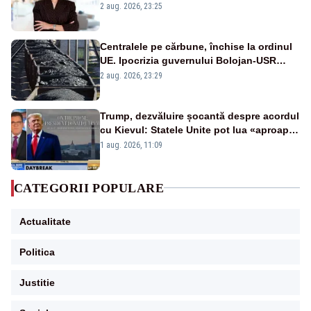
portiță?”
2 aug. 2026, 23:25
Centralele pe cărbune, închise la ordinul
UE. Ipocrizia guvernului Bolojan-USR
după starea de alertă
2 aug. 2026, 23:29
Trump, dezvăluire șocantă despre acordul
cu Kievul: Statele Unite pot lua «aproape
tot ce vor» din minele Ucrainei”
1 aug. 2026, 11:09
CATEGORII POPULARE
Actualitate
Politica
Justitie