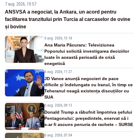
7 aug. 2026, 10:57
ANSVSA a negociat, la Ankara, un acord pentru
facilitarea tranzitului prin Turcia al carcaselor de ovine
și bovine
6 aug. 2026, 15:18
Ana Maria Păcuraru: Televiziunea
Poporului solicită investigarea deciziilor
luate în această perioadă de criză
enegetică
6 aug. 2026, 11:27
JD Vance anunță negocieri de pace
dificile și îndelungate cu Iranul, în timp ce
Teheranul neagă existența discuțiilor cu
SUA
6 aug. 2026, 09:13
Donald Trump a răbufnit împotriva șefului
Pentagonului: președintele, enervat că i
s-ar fi ascuns penuria de rachete – SURSE
6 aug. 2026, 07:04