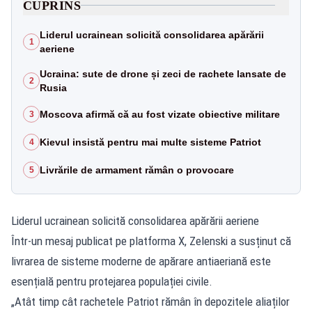
CUPRINS
Liderul ucrainean solicită consolidarea apărării
1
aeriene
Ucraina: sute de drone și zeci de rachete lansate de
2
Rusia
Moscova afirmă că au fost vizate obiective militare
3
Kievul insistă pentru mai multe sisteme Patriot
4
Livrările de armament rămân o provocare
5
Liderul ucrainean solicită consolidarea apărării aeriene
Într-un mesaj publicat pe platforma X, Zelenski a susținut că
livrarea de sisteme moderne de apărare antiaeriană este
esențială pentru protejarea populației civile.
„Atât timp cât rachetele Patriot rămân în depozitele aliaților