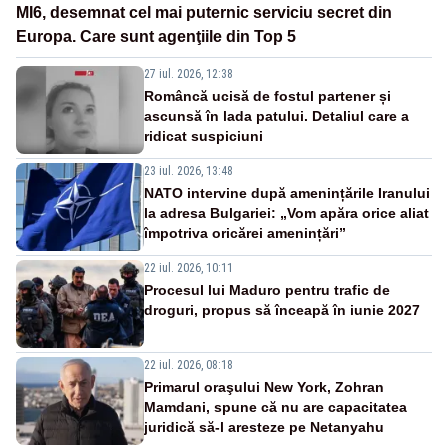
MI6, desemnat cel mai puternic serviciu secret din
Europa. Care sunt agenţiile din Top 5
27 iul. 2026, 12:38
Româncă ucisă de fostul partener și
ascunsă în lada patului. Detaliul care a
ridicat suspiciuni
23 iul. 2026, 13:48
NATO intervine după amenințările Iranului
la adresa Bulgariei: „Vom apăra orice aliat
împotriva oricărei amenințări”
22 iul. 2026, 10:11
Procesul lui Maduro pentru trafic de
droguri, propus să înceapă în iunie 2027
22 iul. 2026, 08:18
Primarul oraşului New York, Zohran
Mamdani, spune că nu are capacitatea
juridică să-l aresteze pe Netanyahu