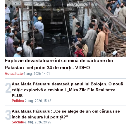
Explozie devastatoare într-o mină de cărbune din
Pakistan: cel puțin 34 de morți - VIDEO
Actualitate
·
1 aug. 2026, 14:01
2
Ana Maria Păcuraru demască planul lui Bolojan. O nouă
ediție explozivă a emisiunii „Miza Zilei” la Realitatea
PLUS
Politica
-
2 aug. 2026, 15:42
3
Ana Maria Păcuraru: „Ce se alege de un om căruia i se
închide singura lui portiță?”
Sociale
-
2 aug. 2026, 23:25