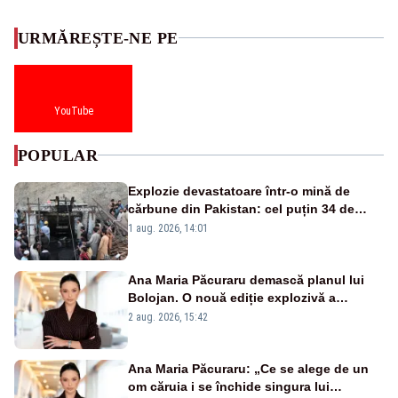
URMĂREȘTE-NE PE
YouTube
POPULAR
Explozie devastatoare într-o mină de
cărbune din Pakistan: cel puțin 34 de
morți - VIDEO
1 aug. 2026, 14:01
Ana Maria Păcuraru demască planul lui
Bolojan. O nouă ediție explozivă a
emisiunii „Miza Zilei” la Realitatea PLUS
2 aug. 2026, 15:42
Ana Maria Păcuraru: „Ce se alege de un
om căruia i se închide singura lui