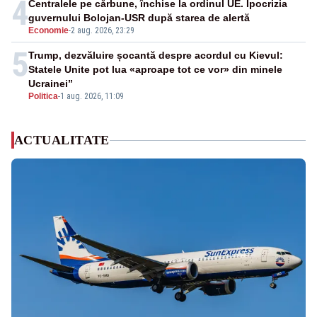
4
Centralele pe cărbune, închise la ordinul UE. Ipocrizia
guvernului Bolojan-USR după starea de alertă
Economie
-
2 aug. 2026, 23:29
5
Trump, dezvăluire șocantă despre acordul cu Kievul:
Statele Unite pot lua «aproape tot ce vor» din minele
Ucrainei”
Politica
-
1 aug. 2026, 11:09
ACTUALITATE