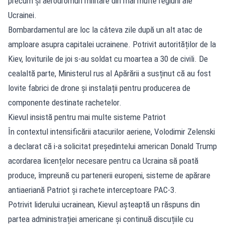
precum și aerodromuri militare din mai multe regiuni ale
Ucrainei.
Bombardamentul are loc la câteva zile după un alt atac de
amploare asupra capitalei ucrainene. Potrivit autorităților de la
Kiev, loviturile de joi s-au soldat cu moartea a 30 de civili. De
cealaltă parte, Ministerul rus al Apărării a susținut că au fost
lovite fabrici de drone și instalații pentru producerea de
componente destinate rachetelor.
Kievul insistă pentru mai multe sisteme Patriot
În contextul intensificării atacurilor aeriene, Volodimir Zelenski
a declarat că i-a solicitat președintelui american Donald Trump
acordarea licențelor necesare pentru ca Ucraina să poată
produce, împreună cu partenerii europeni, sisteme de apărare
antiaeriană Patriot și rachete interceptoare PAC-3.
Potrivit liderului ucrainean, Kievul așteaptă un răspuns din
partea administrației americane și continuă discuțiile cu