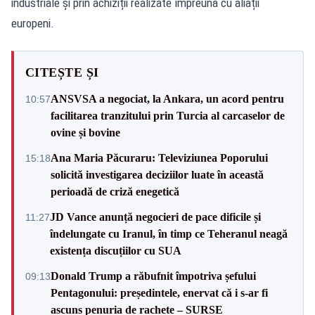
industriale și prin achiziții realizate împreună cu aliații
europeni.
CITEȘTE ȘI
ANSVSA a negociat, la Ankara, un acord pentru
10:57
facilitarea tranzitului prin Turcia al carcaselor de
ovine și bovine
Ana Maria Păcuraru: Televiziunea Poporului
15:18
solicită investigarea deciziilor luate în această
perioadă de criză enegetică
JD Vance anunță negocieri de pace dificile și
11:27
îndelungate cu Iranul, în timp ce Teheranul neagă
existența discuțiilor cu SUA
Donald Trump a răbufnit împotriva șefului
09:13
Pentagonului: președintele, enervat că i s-ar fi
ascuns penuria de rachete – SURSE