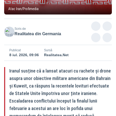
Atac Iran/Profimedia
Scris de
Realitatea din Germania
Publicat
Sursă
8 iul. 2026, 09:06
Realitatea.Net
Iranul susține că a lansat atacuri cu rachete și drone
asupra unor obiective militare americane din Bahrain
și Kuweit, ca răspuns la recentele lovituri efectuate
de Statele Unite împotriva unor ținte iraniene.
Escaladarea conflictului început la finalul lunii
februarie a acestui an are loc în pofida unui
memorandum de înțelegere menit să reducă