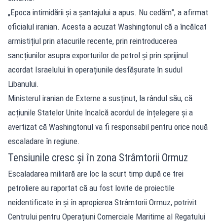
„Epoca intimidării și a șantajului a apus. Nu cedăm”, a afirmat
oficialul iranian. Acesta a acuzat Washingtonul că a încălcat
armistițiul prin atacurile recente, prin reintroducerea
sancțiunilor asupra exporturilor de petrol și prin sprijinul
acordat Israelului în operațiunile desfășurate în sudul
Libanului.
Ministerul iranian de Externe a susținut, la rândul său, că
acțiunile Statelor Unite încalcă acordul de înțelegere și a
avertizat că Washingtonul va fi responsabil pentru orice nouă
escaladare în regiune.
Tensiunile cresc și în zona Strâmtorii Ormuz
Escaladarea militară are loc la scurt timp după ce trei
petroliere au raportat că au fost lovite de proiectile
neidentificate în și în apropierea
Strâmtorii Ormuz
, potrivit
Centrului pentru Operațiuni Comerciale Maritime al Regatului