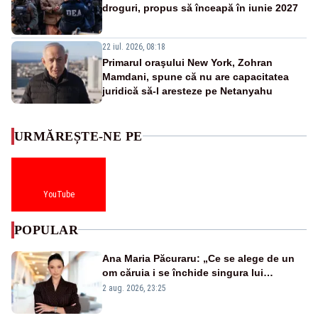
droguri, propus să înceapă în iunie 2027
22 iul. 2026, 08:18
Primarul oraşului New York, Zohran
Mamdani, spune că nu are capacitatea
juridică să-l aresteze pe Netanyahu
URMĂREȘTE-NE PE
YouTube
POPULAR
Ana Maria Păcuraru: „Ce se alege de un
om căruia i se închide singura lui
portiță?”
2 aug. 2026, 23:25