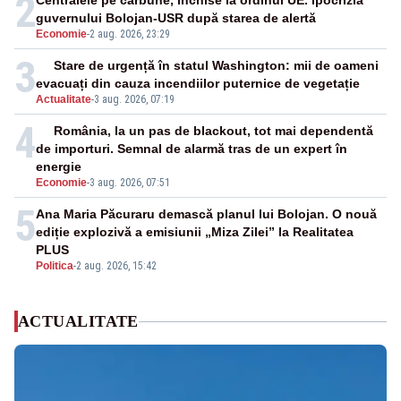
2
Centralele pe cărbune, închise la ordinul UE. Ipocrizia
guvernului Bolojan-USR după starea de alertă
Economie
-
2 aug. 2026, 23:29
3
Stare de urgență în statul Washington: mii de oameni
evacuați din cauza incendiilor puternice de vegetație
Actualitate
-
3 aug. 2026, 07:19
4
România, la un pas de blackout, tot mai dependentă
de importuri. Semnal de alarmă tras de un expert în
energie
Economie
-
3 aug. 2026, 07:51
5
Ana Maria Păcuraru demască planul lui Bolojan. O nouă
ediție explozivă a emisiunii „Miza Zilei” la Realitatea
PLUS
Politica
-
2 aug. 2026, 15:42
ACTUALITATE