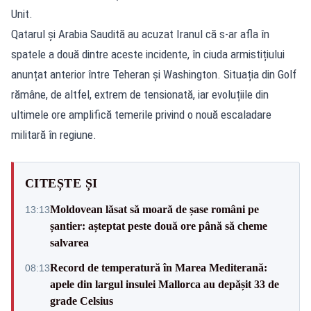
Unit.
Qatarul și Arabia Saudită au acuzat Iranul că s-ar afla în
spatele a două dintre aceste incidente, în ciuda armistițiului
anunțat anterior între Teheran și Washington. Situația din Golf
rămâne, de altfel, extrem de tensionată, iar evoluțiile din
ultimele ore amplifică temerile privind o nouă escaladare
militară în regiune.
CITEȘTE ȘI
Moldovean lăsat să moară de șase români pe
13:13
șantier: așteptat peste două ore până să cheme
salvarea
Record de temperatură în Marea Mediterană:
08:13
apele din largul insulei Mallorca au depășit 33 de
grade Celsius