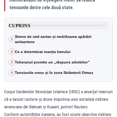
tensiunile dintre cele două state.
CUPRINS
Sirene de raid aerian și mobilizarea apărării
1
antiaeriene
Ce a determinat reacția Iranului
2
Teheranul promite un „răspuns zdrobitor”
3
Tensiunile cresc și în zona Strâmtorii Ormuz
4
Corpul Gardienilor Revoluției Islamice (IRGC) a anunțat miercuri
că a lansat rachete și drone împotriva unor instalații militare
americane din Bahrain și Kuweit, potrivit Reuters.
Conform autorităților iraniene, au fost vizate obiective militare