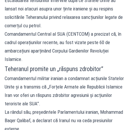
Escaladarea tensiunilor intervine după ce Statele Unite au
lansat noi atacuri asupra unor ținte iraniene și au respins
solicitările Teheranului privind relaxarea sancțiunilor legate de
comerțul cu petrol.
Comandamentul Central al SUA (CENTCOM) a precizat că, în
cadrul operațiunilor recente, au fost vizate peste 60 de
ambarcațiuni aparținând Corpului Gardienilor Revoluției
Islamice.
Teheranul promite un „răspuns zdrobitor”
Comandamentul militar iranian a condamnat acțiunile Statelor
Unite și a transmis că „Forțele Armate ale Republicii Islamice
Iran vor oferi un răspuns zdrobitor agresiunii și acțiunilor
teroriste ale SUA”.
La rândul său, președintele Parlamentului iranian, Mohammad
Baqer Qalibaf, a declarat că Iranul nu va ceda presiunilor
externe.