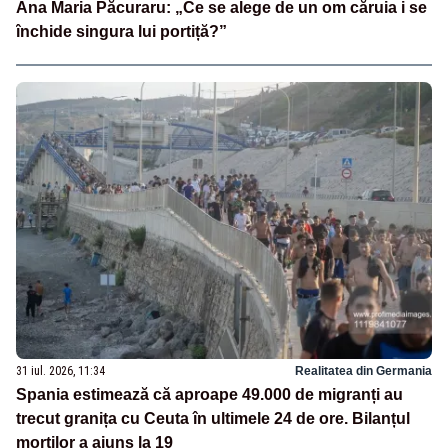
Ana Maria Păcuraru: „Ce se alege de un om căruia i se
închide singura lui portiță?”
31 iul. 2026, 11:34
Realitatea din Germania
Spania estimează că aproape 49.000 de migranți au
trecut granița cu Ceuta în ultimele 24 de ore. Bilanțul
morților a ajuns la 19