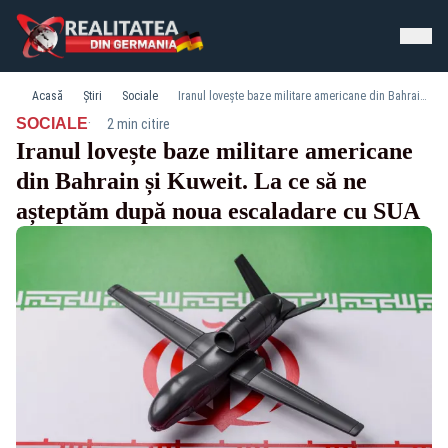
Acasă
Știri
Sociale
Iranul lovește baze militare americane din Bahrain și Kuweit. La ce să ne așteptăm după noua escaladare cu SUA
·
SOCIALE
2 min citire
Iranul lovește baze militare americane
din Bahrain și Kuweit. La ce să ne
așteptăm după noua escaladare cu SUA