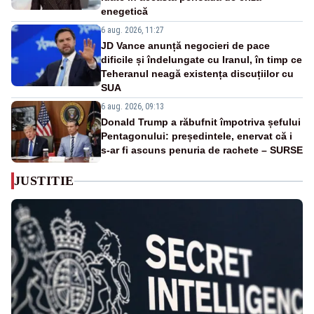
enegetică
6 aug. 2026, 11:27
JD Vance anunță negocieri de pace
dificile și îndelungate cu Iranul, în timp ce
Teheranul neagă existența discuțiilor cu
SUA
6 aug. 2026, 09:13
Donald Trump a răbufnit împotriva șefului
Pentagonului: președintele, enervat că i
s-ar fi ascuns penuria de rachete – SURSE
JUSTITIE