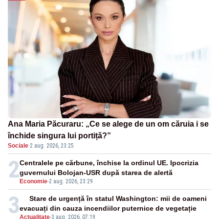
Ana Maria Păcuraru: „Ce se alege de un om căruia i se
închide singura lui portiță?”
Sociale
·
2 aug. 2026, 23:25
2
Centralele pe cărbune, închise la ordinul UE. Ipocrizia
guvernului Bolojan-USR după starea de alertă
Economie
-
2 aug. 2026, 23:29
3
Stare de urgență în statul Washington: mii de oameni
evacuați din cauza incendiilor puternice de vegetație
Actualitate
-
3 aug. 2026, 07:19