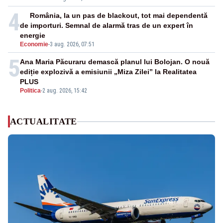
4
România, la un pas de blackout, tot mai dependentă
de importuri. Semnal de alarmă tras de un expert în
energie
Economie
-
3 aug. 2026, 07:51
5
Ana Maria Păcuraru demască planul lui Bolojan. O nouă
ediție explozivă a emisiunii „Miza Zilei” la Realitatea
PLUS
Politica
-
2 aug. 2026, 15:42
ACTUALITATE