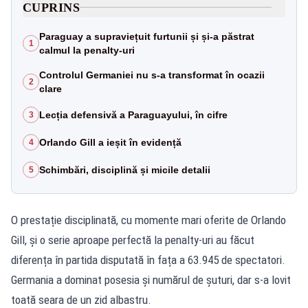
CUPRINS
Paraguay a supraviețuit furtunii și și-a păstrat
1
calmul la penalty-uri
Controlul Germaniei nu s-a transformat în ocazii
2
clare
Lecția defensivă a Paraguayului, în cifre
3
Orlando Gill a ieșit în evidență
4
Schimbări, disciplină și micile detalii
5
O prestație disciplinată, cu momente mari oferite de Orlando
Gill, și o serie aproape perfectă la penalty-uri au făcut
diferența în partida disputată în fața a 63.945 de spectatori.
Germania a dominat posesia și numărul de șuturi, dar s-a lovit
toată seara de un zid albastru.