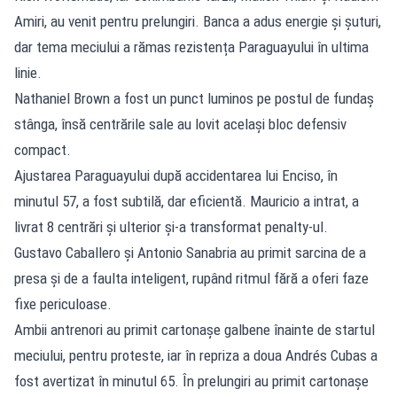
Amiri, au venit pentru prelungiri. Banca a adus energie și șuturi,
dar tema meciului a rămas rezistența Paraguayului în ultima
linie.
Nathaniel Brown a fost un punct luminos pe postul de fundaș
stânga, însă centrările sale au lovit același bloc defensiv
compact.
Ajustarea Paraguayului după accidentarea lui Enciso, în
minutul 57, a fost subtilă, dar eficientă. Mauricio a intrat, a
livrat 8 centrări și ulterior și-a transformat penalty-ul.
Gustavo Caballero și Antonio Sanabria au primit sarcina de a
presa și de a faulta inteligent, rupând ritmul fără a oferi faze
fixe periculoase.
Ambii antrenori au primit cartonașe galbene înainte de startul
meciului, pentru proteste, iar în repriza a doua Andrés Cubas a
fost avertizat în minutul 65. În prelungiri au primit cartonașe