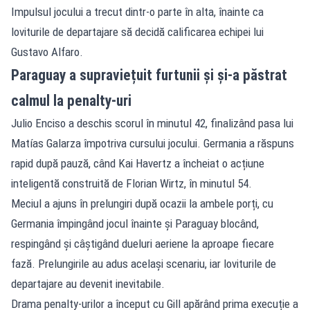
Impulsul jocului a trecut dintr-o parte în alta, înainte ca
loviturile de departajare să decidă calificarea echipei lui
Gustavo Alfaro.
Paraguay a supraviețuit furtunii și și-a păstrat
calmul la penalty-uri
Julio Enciso a deschis scorul în minutul 42, finalizând pasa lui
Matías Galarza împotriva cursului jocului. Germania a răspuns
rapid după pauză, când Kai Havertz a încheiat o acțiune
inteligentă construită de Florian Wirtz, în minutul 54.
Meciul a ajuns în prelungiri după ocazii la ambele porți, cu
Germania împingând jocul înainte și Paraguay blocând,
respingând și câștigând dueluri aeriene la aproape fiecare
fază. Prelungirile au adus același scenariu, iar loviturile de
departajare au devenit inevitabile.
Drama penalty-urilor a început cu Gill apărând prima execuție a