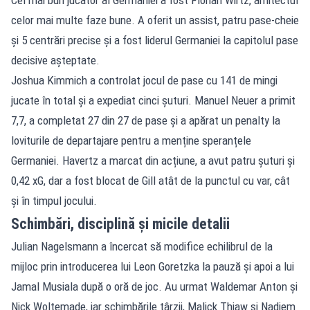
celor mai multe faze bune. A oferit un assist, patru pase-cheie
și 5 centrări precise și a fost liderul Germaniei la capitolul pase
decisive așteptate.
Joshua Kimmich a controlat jocul de pase cu 141 de mingi
jucate în total și a expediat cinci șuturi. Manuel Neuer a primit
7,7, a completat 27 din 27 de pase și a apărat un penalty la
loviturile de departajare pentru a menține speranțele
Germaniei. Havertz a marcat din acțiune, a avut patru șuturi și
0,42 xG, dar a fost blocat de Gill atât de la punctul cu var, cât
și în timpul jocului.
Schimbări, disciplină și micile detalii
Julian Nagelsmann a încercat să modifice echilibrul de la
mijloc prin introducerea lui Leon Goretzka la pauză și apoi a lui
Jamal Musiala după o oră de joc. Au urmat Waldemar Anton și
Nick Woltemade, iar schimbările târzii, Malick Thiaw și Nadiem