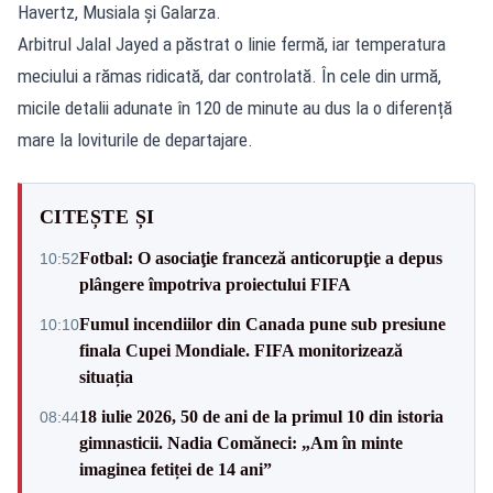
Havertz, Musiala și Galarza.
Arbitrul Jalal Jayed a păstrat o linie fermă, iar temperatura
meciului a rămas ridicată, dar controlată. În cele din urmă,
micile detalii adunate în 120 de minute au dus la o diferență
mare la loviturile de departajare.
CITEȘTE ȘI
Fotbal: O asociaţie franceză anticorupţie a depus
10:52
plângere împotriva proiectului FIFA
Fumul incendiilor din Canada pune sub presiune
10:10
finala Cupei Mondiale. FIFA monitorizează
situația
18 iulie 2026, 50 de ani de la primul 10 din istoria
08:44
gimnasticii. Nadia Comăneci: „Am în minte
imaginea fetiței de 14 ani”