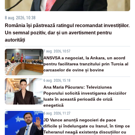
8 aug. 2026, 10:38
România își păstrează ratingul recomandat investițiilor.
Un semnal pozitiv, dar și un avertisment pentru
autorități
7 aug. 2026, 10:57
ANSVSA a negociat, la Ankara, un acord
pentru facilitarea tranzitului prin Turcia al
carcaselor de ovine și bovine
6 aug. 2026, 15:18
Ana Maria Păcuraru: Televiziunea
Poporului solicită investigarea deciziilor
luate în această perioadă de criză
enegetică
6 aug. 2026, 11:27
JD Vance anunță negocieri de pace
dificile și îndelungate cu Iranul, în timp ce
Teheranul neagă existența discuțiilor cu