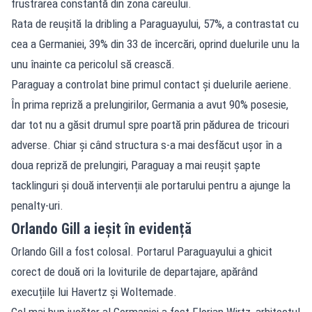
frustrarea constantă din zona careului.
Rata de reușită la dribling a Paraguayului, 57%, a contrastat cu
cea a Germaniei, 39% din 33 de încercări, oprind duelurile unu la
unu înainte ca pericolul să crească.
Paraguay a controlat bine primul contact și duelurile aeriene.
În prima repriză a prelungirilor, Germania a avut 90% posesie,
dar tot nu a găsit drumul spre poartă prin pădurea de tricouri
adverse. Chiar și când structura s-a mai desfăcut ușor în a
doua repriză de prelungiri, Paraguay a mai reușit șapte
tacklinguri și două intervenții ale portarului pentru a ajunge la
penalty-uri.
Orlando Gill a ieșit în evidență
Orlando Gill a fost colosal. Portarul Paraguayului a ghicit
corect de două ori la loviturile de departajare, apărând
execuțiile lui Havertz și Woltemade.
Cel mai bun jucător al Germaniei a fost Florian Wirtz, arhitectul