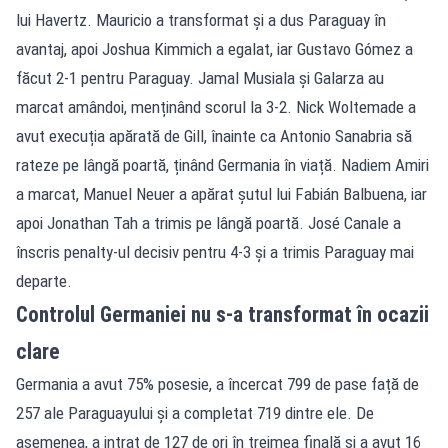
lui Havertz. Mauricio a transformat și a dus Paraguay în
avantaj, apoi Joshua Kimmich a egalat, iar Gustavo Gómez a
făcut 2-1 pentru Paraguay. Jamal Musiala și Galarza au
marcat amândoi, menținând scorul la 3-2. Nick Woltemade a
avut execuția apărată de Gill, înainte ca Antonio Sanabria să
rateze pe lângă poartă, ținând Germania în viață. Nadiem Amiri
a marcat, Manuel Neuer a apărat șutul lui Fabián Balbuena, iar
apoi Jonathan Tah a trimis pe lângă poartă. José Canale a
înscris penalty-ul decisiv pentru 4-3 și a trimis Paraguay mai
departe.
Controlul Germaniei nu s-a transformat în ocazii
clare
Germania a avut 75% posesie, a încercat 799 de pase față de
257 ale Paraguayului și a completat 719 dintre ele. De
asemenea, a intrat de 127 de ori în treimea finală și a avut 16