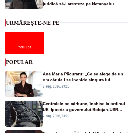
juridică să-l aresteze pe Netanyahu
URMĂREȘTE-NE PE
YouTube
POPULAR
Ana Maria Păcuraru: „Ce se alege de un
om căruia i se închide singura lui
portiță?”
2 aug. 2026, 23:25
Centralele pe cărbune, închise la ordinul
UE. Ipocrizia guvernului Bolojan-USR
după starea de alertă
2 aug. 2026, 23:29