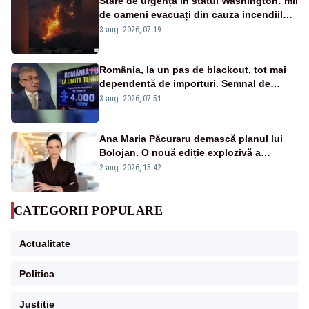
Stare de urgență în statul Washington: mii
de oameni evacuați din cauza incendiilor
puternice de vegetație
3 aug. 2026, 07:19
România, la un pas de blackout, tot mai
dependentă de importuri. Semnal de
alarmă tras de un expert în energie
3 aug. 2026, 07:51
Ana Maria Păcuraru demască planul lui
Bolojan. O nouă ediție explozivă a
emisiunii „Miza Zilei” la Realitatea PLUS
2 aug. 2026, 15:42
CATEGORII POPULARE
Actualitate
Politica
Justitie