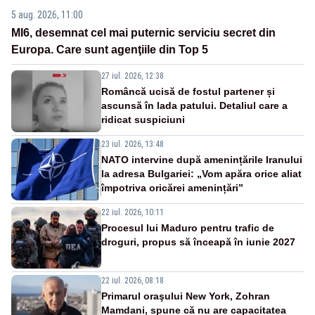
5 aug. 2026, 11:00
MI6, desemnat cel mai puternic serviciu secret din
Europa. Care sunt agenţiile din Top 5
27 iul. 2026, 12:38
Româncă ucisă de fostul partener și
ascunsă în lada patului. Detaliul care a
ridicat suspiciuni
23 iul. 2026, 13:48
NATO intervine după amenințările Iranului
la adresa Bulgariei: „Vom apăra orice aliat
împotriva oricărei amenințări”
22 iul. 2026, 10:11
Procesul lui Maduro pentru trafic de
droguri, propus să înceapă în iunie 2027
22 iul. 2026, 08:18
Primarul oraşului New York, Zohran
Mamdani, spune că nu are capacitatea