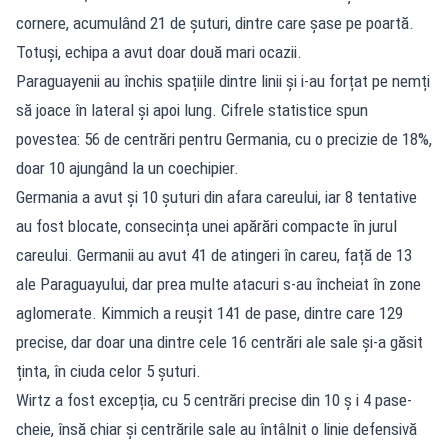
cornere, acumulând 21 de șuturi, dintre care șase pe poartă.
Totuși, echipa a avut doar două mari ocazii.
Paraguayenii au închis spațiile dintre linii și i-au forțat pe nemți
să joace în lateral și apoi lung. Cifrele statistice spun
povestea: 56 de centrări pentru Germania, cu o precizie de 18%,
doar 10 ajungând la un coechipier.
Germania a avut și 10 șuturi din afara careului, iar 8 tentative
au fost blocate, consecința unei apărări compacte în jurul
careului. Germanii au avut 41 de atingeri în careu, față de 13
ale Paraguayului, dar prea multe atacuri s-au încheiat în zone
aglomerate. Kimmich a reușit 141 de pase, dintre care 129
precise, dar doar una dintre cele 16 centrări ale sale și-a găsit
ținta, în ciuda celor 5 șuturi.
Wirtz a fost excepția, cu 5 centrări precise din 10 ș i 4 pase-
cheie, însă chiar și centrările sale au întâlnit o linie defensivă