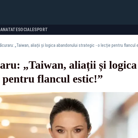
SANATATE
SOCIALE
SPORT
curaru: „Taiwan, aliații și logica abandonului strategic - o lecție pentru flancul e
u: „Taiwan, aliații și logic
e pentru flancul estic!”