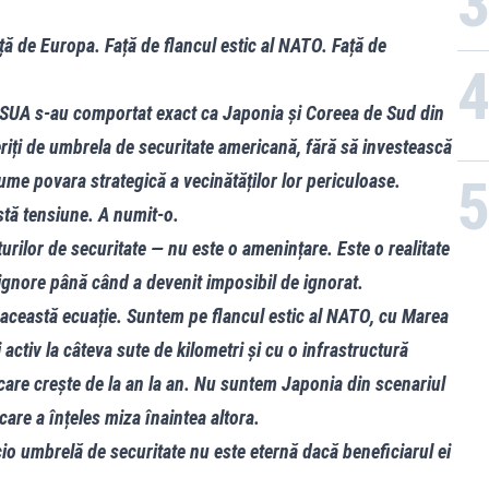
ță de Europa. Față de flancul estic al NATO. Față de
ai SUA s-au comportat exact ca Japonia și Coreea de Sud din
riți de umbrela de securitate americană, fără să investească
sume povara strategică a vecinătăților lor periculoase.
tă tensiune. A numit-o.
rilor de securitate — nu este o amenințare. Este o realitate
ignore până când a devenit imposibil de ignorat.
n această ecuație. Suntem pe flancul estic al NATO, cu Marea
activ la câteva sute de kilometri și cu o infrastructură
 care crește de la an la an. Nu suntem Japonia din scenariul
care a înțeles miza înaintea altora.
cio umbrelă de securitate nu este eternă dacă beneficiarul ei