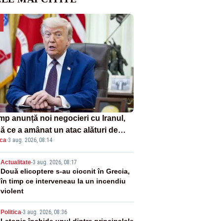
mp anunță noi negocieri cu Iranul,
ă ce a amânat un atac alături de
ica
·
3 aug. 2026, 08:14
el
2
Actualitate
-
3 aug. 2026, 08:17
Două elicoptere s-au ciocnit în Grecia,
în timp ce interveneau la un incendiu
violent
Politica
-
3 aug. 2026, 08:36
Letonia închide unul dintre principalele