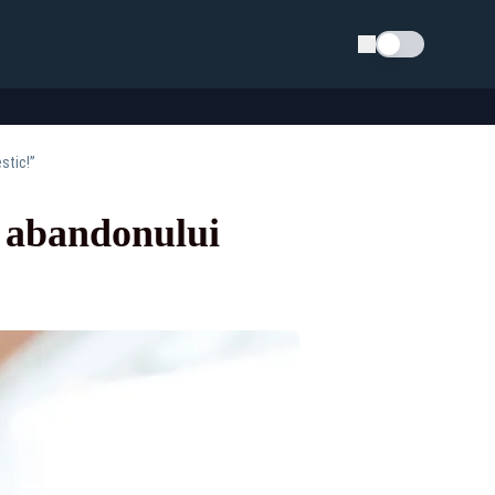
Schimba tema
stic!”
a abandonului