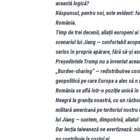
această logică?
Răspunsul, pentru noi, este evident: fa
România.
Timp de trei decenii, aliații europeni 
scenariul lui Jiang — confortabil acope
serios în propria apărare, fără să-și a
Președintele Trump nu a inventat aceas
„Burden-sharing” — redistribuirea costu
geopolitică pe care Europa a ales să o 
România se află într-o poziție unică î
Neagră la granița noastră, cu un război 
militară americană pe teritoriul nostru
lui Jiang — suntem, dimpotrivă, aliatul 
Dar lecția taiwaneză ne avertizează: ni
nu contribuie la costul ei.