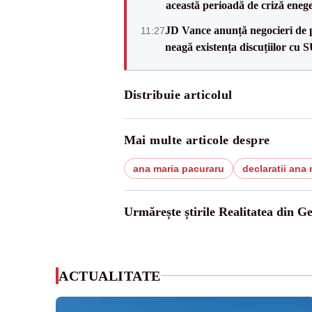
această perioadă de criză enege
JD Vance anunță negocieri de pa
11:27
neagă existența discuțiilor cu 
Distribuie articolul
Mai multe articole despre
ana maria pacuraru
declaratii ana
Urmărește știrile Realitatea din G
ACTUALITATE