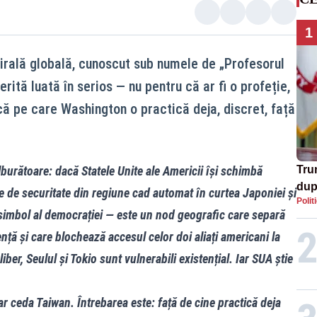
1
virală globală, cunoscut sub numele de „Profesorul
rită luată în serios — nu pentru că ar fi o profeție,
că pe care Washington o practică deja, discret, față
lburătoare: dacă Statele Unite ale Americii își schimbă
Tru
dup
e de securitate din regiune cad automat în curtea Japoniei și
Polit
Isra
simbol al democrației — este un nod geografic care separă
nță și care blochează accesul celor doi aliați americani la
ber, Seulul și Tokio sunt vulnerabili existențial. Iar SUA știe
r ceda Taiwan. Întrebarea este: față de cine practică deja