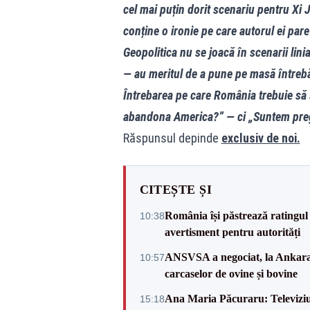
cel mai puțin dorit scenariu pentru Xi 
conține o ironie pe care autorul ei pare
Geopolitica nu se joacă în scenarii lini
— au meritul de a pune pe masă întrebări
Întrebarea pe care România trebuie să 
abandona America?” — ci „Suntem preg
Răspunsul depinde
exclusiv de noi.
CITEȘTE ȘI
România își păstrează ratingul 
10:38
avertisment pentru autorități
ANSVSA a negociat, la Ankara, 
10:57
carcaselor de ovine și bovine
Ana Maria Păcuraru: Televiziune
15:18