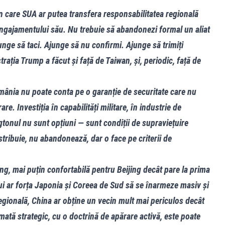
n care SUA ar putea transfera responsabilitatea regională
 angajamentului său. Nu trebuie să abandonezi formal un aliat
nge să taci. Ajunge să nu confirmi. Ajunge să trimiți
ația Trump a făcut și față de Taiwan, și, periodic, față de
mânia nu poate conta pe o garanție de securitate care nu
re. Investiția în capabilități militare, în industrie de
ngtonul nu sunt opțiuni — sunt condiții de supraviețuire
stribuie, nu abandonează, dar o face pe criterii de
iang, mai puțin confortabilă pentru Beijing decât pare la prima
ui ar forța Japonia și Coreea de Sud să se înarmeze masiv și
gională, China ar obține un vecin mult mai periculos decât
ată strategic, cu o doctrină de apărare activă, este poate