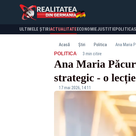
ULTIMELE ȘTIRI
ACTUALITATE
ECONOMIE
JUSTITIE
POLITICA
Acasă
Știri
Politica
Ana Maria Pă
·
POLITICA
3 min citire
Ana Maria Păcurar
strategic - o lecți
17 mai 2026, 14:11