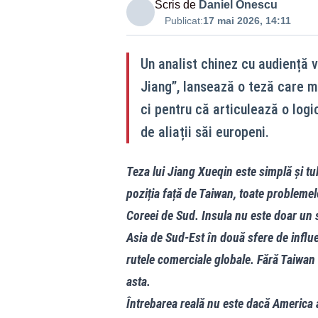
Scris de
Daniel Onescu
Publicat:
17 mai 2026, 14:11
Un analist chinez cu audiență 
Jiang”, lansează o teză care me
ci pentru că articulează o logi
de aliații săi europeni.
Teza lui Jiang Xueqin este simplă și tu
poziția față de Taiwan, toate problemel
Coreei de Sud. Insula nu este doar un 
Asia de Sud-Est în două sfere de influe
rutele comerciale globale. Fără Taiwan li
asta.
Întrebarea reală nu este dacă America a