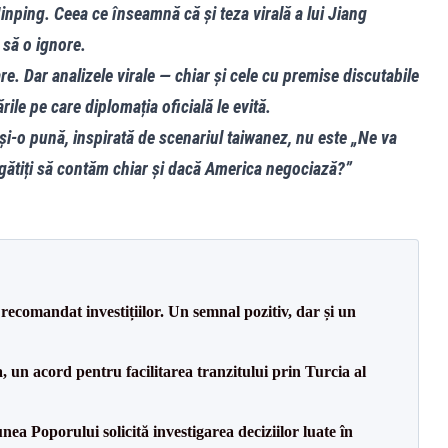
Jinping. Ceea ce înseamnă că și teza virală a lui Jiang
 să o ignore.
are. Dar analizele virale — chiar și cele cu premise discutabile
le pe care diplomația oficială le evită.
și-o pună, inspirată de scenariul taiwanez, nu este „Ne va
ătiți să contăm chiar și dacă America negociază?”
recomandat investițiilor. Un semnal pozitiv, dar și un
un acord pentru facilitarea tranzitului prin Turcia al
a Poporului solicită investigarea deciziilor luate în