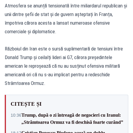
Atmosfera se anunță tensionată între miliardarul republican și
unii dintre șefii de stat și de guvern așteptați în Franța,
împotriva cărora acesta a lansat numeroase ofensive
comerciale și diplomatice.
Războiul din Iran este o sursă suplimentară de tensiuni între
Donald Trump și ceilalți lideri ai G7, cărora președintele
american le reproșează că nu au susținut ofensiva militară
americană ori că nu s-au implicat pentru a redeschide
Strâmtoarea Ormuz.
CITEȘTE ȘI
Trump, după o zi întreagă de negocieri cu Iranul:
10:36
„Strâmtoarea Ormuz va fi deschisă foarte curând”
Cristian Popescu Piedone acuză un dublu
18:17