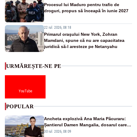
Procesul lui Maduro pentru trafic de
droguri, propus să înceapă în iunie 2027
22 iul. 2026, 08:18
Primarul oraşului New York, Zohran
Mamdani, spune că nu are capacitatea
juridică să-l aresteze pe Netanyahu
URMĂREȘTE-NE PE
YouTube
POPULAR
Ancheta explozivă Ana Maria Păcuraru:
Șantierul Damen Mangalia, dosarul care
scufundă apărarea României
30 iul. 2026, 08:09