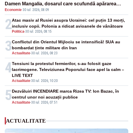
Damen Mangalia, dosarul care scufundă apărarea
Economie
·
30 iul. 2026, 08:09
României
2
Atac masiv al Rusiei asupra Ucrainei: cel puțin 13 morți,
inclusiv copii. Polonia a ridicat avioanele de vânătoare
Politica
-
30 iul. 2026, 08:15
3
Conflictul din Orientul Mijlociu se intensifică! SUA au
bombardat ținte militare din Iran
Actualitate
-
30 iul. 2026, 08:23
4
Tensiuni la protestul fermierilor, s-au folosit gaze
lacrimogene. Televiziunea Poporului face apel la calm –
LIVE TEXT
Actualitate
-
30 iul. 2026, 10:20
5
Dezvăluiri INCENDIARE marca Rizea TV: Ion Bazac, în
centrul unor noi acuzații publice
Actualitate
-
30 iul. 2026, 07:51
ACTUALITATE